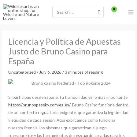
Skip
Search
to
for:
content
Licencia y Política de Apuestas
Justo de Bruno Casino para
España
Uncategorized
/
July 6, 2026
/
3 minutes of reading
Si participas desde España, tu tranquilidad es lo más importante
https://brunospassky.com/es-es/
. Bruno Casino funciona dentro
de un contexto regulatorio exigente, que garantiza la legitimidad
y equidad de cada sesión. Aquí explicamos cómo funciona
nuestra licencia, los sistemas que garantizan el juego
transparente y las herramientas de resguardo creadas para los