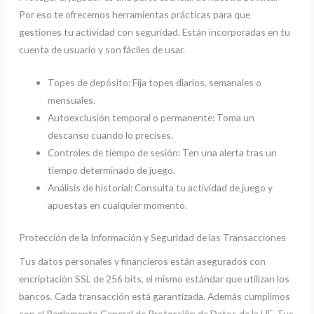
Por eso te ofrecemos herramientas prácticas para que
gestiones tu actividad con seguridad. Están incorporadas en tu
cuenta de usuario y son fáciles de usar.
Topes de depósito: Fija topes diarios, semanales o
mensuales.
Autoexclusión temporal o permanente: Toma un
descanso cuando lo precises.
Controles de tiempo de sesión: Ten una alerta tras un
tiempo determinado de juego.
Análisis de historial: Consulta tu actividad de juego y
apuestas en cualquier momento.
Protección de la Información y Seguridad de las Transacciones
Tus datos personales y financieros están asegurados con
encriptación SSL de 256 bits, el mismo estándar que utilizan los
bancos. Cada transacción está garantizada. Además cumplimos
con el Reglamento General de Protección de Datos de la UE. Tus