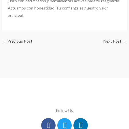
justo con certificados y herramientas activas para tu resguardo.
Actuamos con honestidad. Tu confianza es nuestro valor
principal.
←
Previous Post
Next Post
→
Follow Us
Facebook
Instagram
Twitter
Youtube
Linkedin
Pinterest