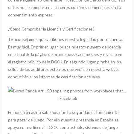
datos no se comparten a terceros con fines comerciales sin tu
consentimiento expreso.
¿Cómo Comprobar la Licencia y Certificaciones?
Te aconsejamos que verifiques nuestra legalidad por tu cuenta.
Es muy fácil. En primer lugar, busca nuestro número de licencia
en el final de la página de brunospassky.com/es-es y revísalo en
el registro público de la DGOJ. En segundo lugar, pincha en los
sellos de los auditores externos que verás en nuestra web; te
conducirán a los informes de certificación actuales.
En nuestro casino sabemos que tu seguridad es fundamental
para gozar del juego. Por ello nuestra presencia en España se
apoya en una licencia DGOJ contrastable, sistemas de juego