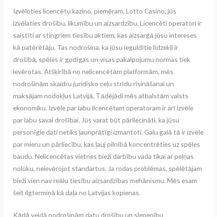
Izvēloties licencētu kazino, piemēram, Lotto Casino, jūs
izvēlaties drošību, likumību un aizsardzību. Licencēti operatori ir
saistīti ar stingriem tiesību aktiem, kas aizsargā jūsu intereses
kā patērētāju. Tas nodrošina, ka jūsu ieguldītie līdzekļi ir
drošībā, spēles ir godīgas un visas pakalpojumu normas tiek
ievērotas. Atšķirībā no nelicencētām platformām, mēs
nodrošinām skaidru juridisko ceļu strīdu risināšanai un
maksājam nodokļus Latvijā. Tādējādi mēs atbalstām valsts
ekonomiku. Izvēle par labu licencētam operatoram ir arī izvēle
par labu savai drošībai. Jūs varat būt pārliecināti, ka jūsu
personīgie dati netiks ļaunprātīgi izmantoti. Galu galā tā ir izvēle
par mieru un pārliecību, kas ļauj pilnībā koncentrēties uz spēles
baudu. Nelicencētas vietnes bieži darbību vada tikai ar peļņas
nolūku, neievērojot standartus. Ja rodas problēmas, spēlētājam
bieži vien nav reālu tiesību aizsardzības mehānismu. Mēs esam
šeit ilgtermiņā kā daļa no Latvijas kopienas.
Kādā veidā nodrošinām datu drošību un slepenību