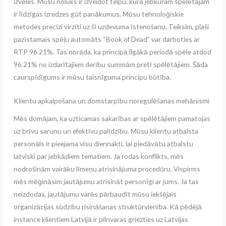
izvēles. Mūsu nolūks ir izveidot telpu, kurā jebkuram spēlētājam
ir līdzīgas izredzes gūt panākumus. Mūsu tehnoloģiskie
metodes precīzi virzīti uz šī uzdevuma īstenošanu. Teiksim, plaši
pazīstamais spēļu automāts “Book of Dead” var darboties ar
RTP 96.21%. Tas norāda, ka principā ilgākā periodā spēle atdod
96.21% no izdarītajiem derību summām pretī spēlētājiem. Šāda
caurspīdīgums ir mūsu taisnīguma principu būtība.
Klientu apkalpošana un domstarpību noregulēšanas mehānismi
Mēs domājam, ka uzticamas sakarības ar spēlētājiem pamatojas
uz brīvu sarunu un efektīvu palīdzību. Mūsu klientu atbalsta
personāls ir pieejama visu diennakti, lai piedāvātu atbalstu
latviski par jebkādiem tematiem. Ja rodas konflikts, mēs
nodrošinām vairāku līmeņu atrisinājuma procedūru. Vispirms
mēs mēģināsim jautājumu atrisināt personīgi ar jums. Ja tas
neizdodas, jautājumu varēs pārbaudīt mūsu iekšējais
organizācijas sūdzību risināšanas struktūrvienība. Kā pēdējā
instance klientiem Latvijā ir pilnvaras griezties uz Latvijas