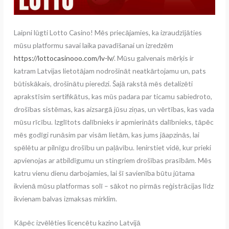
Laipni lūgti Lotto Casino! Mēs priecājamies, ka izraudzījāties
mūsu platformu savai laika pavadīšanai un izredzēm
https://lottocasinooo.com/lv-lv/
. Mūsu galvenais mērķis ir
katram Latvijas lietotājam nodrošināt neatkārtojamu un, pats
būtiskākais, drošinātu pieredzi. Šajā rakstā mēs detalizēti
aprakstīsim sertifikātus, kas mūs padara par ticamu sabiedroto,
drošības sistēmas, kas aizsargā jūsu ziņas, un vērtības, kas vada
mūsu rīcību. Izglītots dalībnieks ir apmierināts dalībnieks, tāpēc
mēs godīgi runāsim par visām lietām, kas jums jāapzinās, lai
spēlētu ar pilnīgu drošību un paļāvību. Ienirstiet vidē, kur prieki
apvienojas ar atbildīgumu un stingriem drošības prasībām. Mēs
katru vienu dienu darbojamies, lai šī savienība būtu jūtama
ikvienā mūsu platformas solī – sākot no pirmās reģistrācijas līdz
ikvienam balvas izmaksas mirklim.
Kāpēc izvēlēties licencētu kazino Latvijā