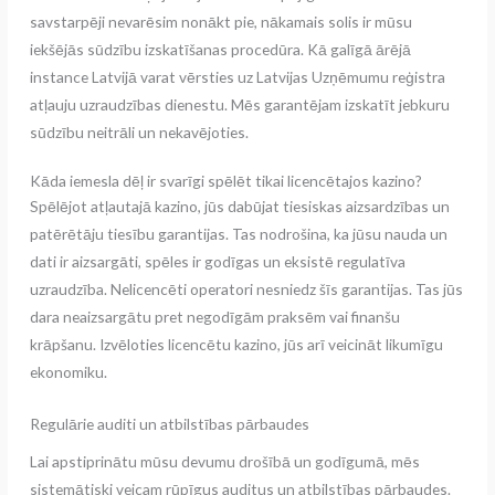
savstarpēji nevarēsim nonākt pie, nākamais solis ir mūsu
iekšējās sūdzību izskatīšanas procedūra. Kā galīgā ārējā
instance Latvijā varat vērsties uz Latvijas Uzņēmumu reģistra
atļauju uzraudzības dienestu. Mēs garantējam izskatīt jebkuru
sūdzību neitrāli un nekavējoties.
Kāda iemesla dēļ ir svarīgi spēlēt tikai licencētajos kazino?
Spēlējot atļautajā kazino, jūs dabūjat tiesiskas aizsardzības un
patērētāju tiesību garantijas. Tas nodrošina, ka jūsu nauda un
dati ir aizsargāti, spēles ir godīgas un eksistē regulatīva
uzraudzība. Nelicencēti operatori nesniedz šīs garantijas. Tas jūs
dara neaizsargātu pret negodīgām praksēm vai finanšu
krāpšanu. Izvēloties licencētu kazino, jūs arī veicināt likumīgu
ekonomiku.
Regulārie auditi un atbilstības pārbaudes
Lai apstiprinātu mūsu devumu drošībā un godīgumā, mēs
sistemātiski veicam rūpīgus auditus un atbilstības pārbaudes.