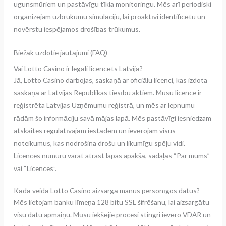
ugunsmūriem un pastāvīgu tīkla monitoringu. Mēs arī periodiski
organizējam uzbrukumu simulāciju, lai proaktīvi identificētu un
novērstu iespējamos drošības trūkumus.
Biežāk uzdotie jautājumi (FAQ)
Vai Lotto Casino ir legāli licencēts Latvijā?
Jā, Lotto Casino darbojas, saskaņā ar oficiālu licenci, kas izdota
saskaņā ar Latvijas Republikas tiesību aktiem. Mūsu licence ir
reģistrēta Latvijas Uzņēmumu reģistrā, un mēs ar lepnumu
rādām šo informāciju savā mājas lapā. Mēs pastāvīgi iesniedzam
atskaites regulatīvajām iestādēm un ievērojam visus
noteikumus, kas nodrošina drošu un likumīgu spēļu vidi.
Licences numuru varat atrast lapas apakšā, sadaļās “Par mums”
vai “Licences”.
Kādā veidā Lotto Casino aizsargā manus personīgos datus?
Mēs lietojam banku līmeņa 128 bitu SSL šifrēšanu, lai aizsargātu
visu datu apmaiņu. Mūsu iekšējie procesi stingri ievēro VDAR un