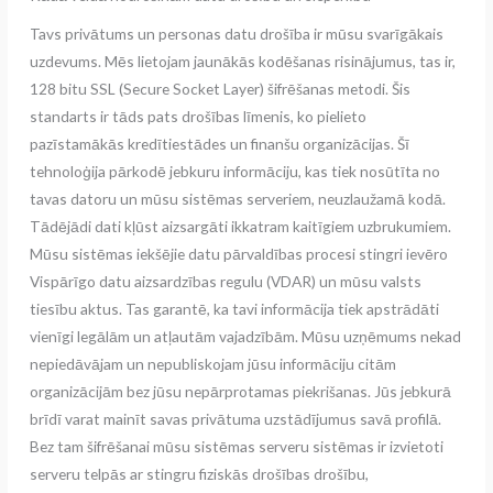
Tavs privātums un personas datu drošība ir mūsu svarīgākais
uzdevums. Mēs lietojam jaunākās kodēšanas risinājumus, tas ir,
128 bitu SSL (Secure Socket Layer) šifrēšanas metodi. Šis
standarts ir tāds pats drošības līmenis, ko pielieto
pazīstamākās kredītiestādes un finanšu organizācijas. Šī
tehnoloģija pārkodē jebkuru informāciju, kas tiek nosūtīta no
tavas datoru un mūsu sistēmas serveriem, neuzlaužamā kodā.
Tādējādi dati kļūst aizsargāti ikkatram kaitīgiem uzbrukumiem.
Mūsu sistēmas iekšējie datu pārvaldības procesi stingri ievēro
Vispārīgo datu aizsardzības regulu (VDAR) un mūsu valsts
tiesību aktus. Tas garantē, ka tavi informācija tiek apstrādāti
vienīgi legālām un atļautām vajadzībām. Mūsu uzņēmums nekad
nepiedāvājam un nepubliskojam jūsu informāciju citām
organizācijām bez jūsu nepārprotamas piekrišanas. Jūs jebkurā
brīdī varat mainīt savas privātuma uzstādījumus savā profilā.
Bez tam šifrēšanai mūsu sistēmas serveru sistēmas ir izvietoti
serveru telpās ar stingru fiziskās drošības drošību,