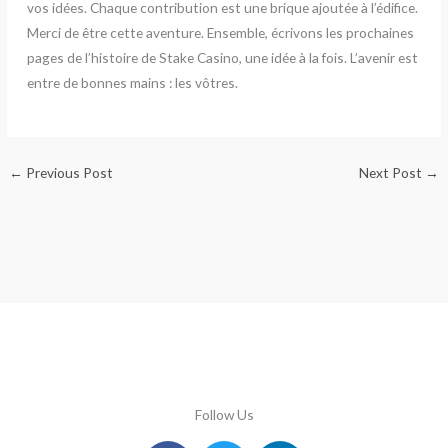
vos idées. Chaque contribution est une brique ajoutée à l’édifice.
Merci de être cette aventure. Ensemble, écrivons les prochaines
pages de l’histoire de Stake Casino, une idée à la fois. L’avenir est
entre de bonnes mains : les vôtres.
←
Previous Post
Next Post
→
Follow Us