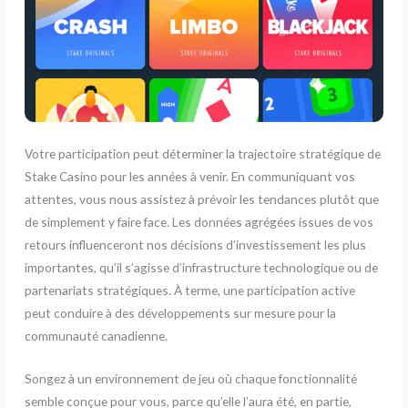
Votre participation peut déterminer la trajectoire stratégique de
Stake Casino pour les années à venir. En communiquant vos
attentes, vous nous assistez à prévoir les tendances plutôt que
de simplement y faire face. Les données agrégées issues de vos
retours influenceront nos décisions d’investissement les plus
importantes, qu’il s’agisse d’infrastructure technologique ou de
partenariats stratégiques. À terme, une participation active
peut conduire à des développements sur mesure pour la
communauté canadienne.
Songez à un environnement de jeu où chaque fonctionnalité
semble conçue pour vous, parce qu’elle l’aura été, en partie,