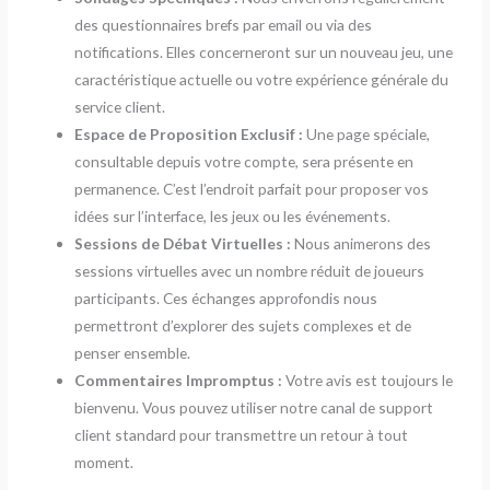
des questionnaires brefs par email ou via des
notifications. Elles concerneront sur un nouveau jeu, une
caractéristique actuelle ou votre expérience générale du
service client.
Espace de Proposition Exclusif :
Une page spéciale,
consultable depuis votre compte, sera présente en
permanence. C’est l’endroit parfait pour proposer vos
idées sur l’interface, les jeux ou les événements.
Sessions de Débat Virtuelles :
Nous animerons des
sessions virtuelles avec un nombre réduit de joueurs
participants. Ces échanges approfondis nous
permettront d’explorer des sujets complexes et de
penser ensemble.
Commentaires Impromptus :
Votre avis est toujours le
bienvenu. Vous pouvez utiliser notre canal de support
client standard pour transmettre un retour à tout
moment.