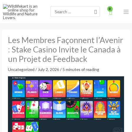
Skip
Search
to
for:
content
Les Membres Façonnent l’Avenir
: Stake Casino Invite le Canada à
un Projet de Feedback
Uncategorized
/
July 2, 2026
/
5 minutes of reading