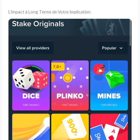
L’Impact à Long Terme de Votre Implication