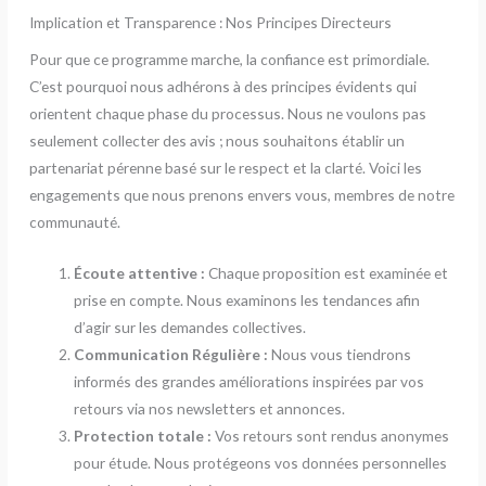
Implication et Transparence : Nos Principes Directeurs
Pour que ce programme marche, la confiance est primordiale.
C’est pourquoi nous adhérons à des principes évidents qui
orientent chaque phase du processus. Nous ne voulons pas
seulement collecter des avis ; nous souhaitons établir un
partenariat pérenne basé sur le respect et la clarté. Voici les
engagements que nous prenons envers vous, membres de notre
communauté.
Écoute attentive :
Chaque proposition est examinée et
prise en compte. Nous examinons les tendances afin
d’agir sur les demandes collectives.
Communication Régulière :
Nous vous tiendrons
informés des grandes améliorations inspirées par vos
retours via nos newsletters et annonces.
Protection totale :
Vos retours sont rendus anonymes
pour étude. Nous protégeons vos données personnelles