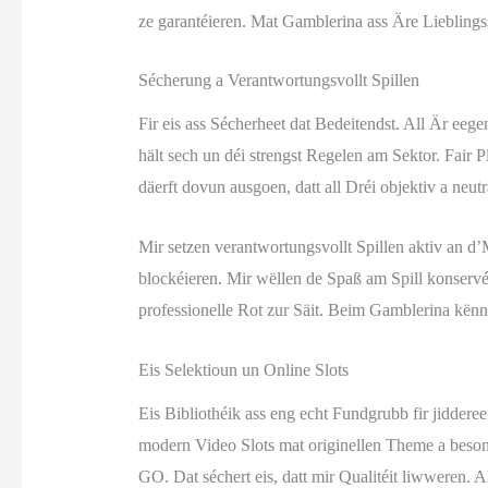
ze garantéieren. Mat Gamblerina ass Äre Liebling
Sécherung a Verantwortungsvollt Spillen
Fir eis ass Sécherheet dat Bedeitendst. All Är eeg
hält sech un déi strengst Regelen am Sektor. Fair P
däerft dovun ausgoen, datt all Dréi objektiv a neutra
Mir setzen verantwortungsvollt Spillen aktiv an d
blockéieren. Mir wëllen de Spaß am Spill konservéi
professionelle Rot zur Säit. Beim Gamblerina kë
Eis Selektioun un Online Slots
Eis Bibliothéik ass eng echt Fundgrubb fir jidderee
modern Video Slots mat originellen Theme a besonn
GO. Dat séchert eis, datt mir Qualitéit liwweren. Al