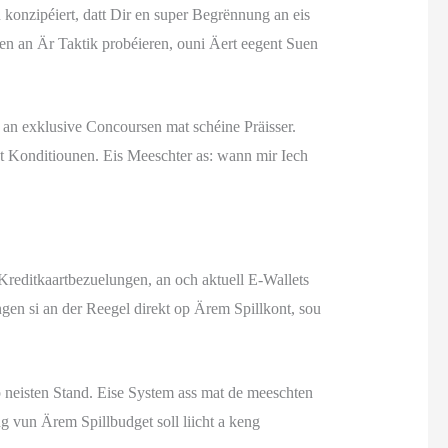
onzipéiert, datt Dir en super Begrënnung an eis
ieren an Är Taktik probéieren, ouni Äert eegent Suen
an exklusive Concoursen mat schéine Präisser.
ent Konditiounen. Eis Meeschter as: wann mir Iech
reditkaartbezuelungen, an och aktuell E-Wallets
gen si an der Reegel direkt op Ärem Spillkont, sou
 neisten Stand. Eise System ass mat de meeschten
ng vun Ärem Spillbudget soll liicht a keng