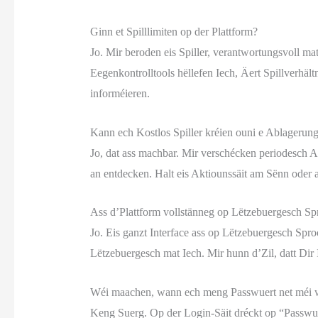
Ginn et Spilllimiten op der Plattform?
Jo. Mir beroden eis Spiller, verantwortungsvoll m
Eegenkontrolltools hëllefen Iech, Äert Spillverhä
informéieren.
Kann ech Kostlos Spiller kréien ouni e Ablagerung
Jo, dat ass machbar. Mir verschécken periodesch Ak
an entdecken. Halt eis Aktiounssäit am Sënn oder 
Ass d’Plattform vollstänneg op Lëtzebuergesch Sp
Jo. Eis ganzt Interface ass op Lëtzebuergesch Sp
Lëtzebuergesch mat Iech. Mir hunn d’Zil, datt Dir 
Wéi maachen, wann ech meng Passwuert net méi 
Keng Suerg. Op der Login-Säit dréckt op “Passwuert 