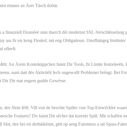
sslot ëmmer an Ärer Täsch dobäi.
en a finanziell Donnéeë sinn duerch déi modernst SSL-Verschlësselung g
lay ass fir eis keng Floskel, mä eng Obligatioun. Onofhängeg Instituter t
l ofleeft.
’Mëtt. An Ärem Kontokäppchen fannt Dir Tools, fir Limite festzeleeën,
eren, ouni datt dës Aktivitéit Iech ongewollt Problemer bréngt. Bei F
nnt Dir Dir mat engem gudde Gewësse.
n, dee Slots léift. Vill vun de beschte Spiller vun Top-Entwéckler waar
esche Features? Do fannt Dir sécher dat korrekt Spill. Mir schaffen m
l Slot, dee bei eis derbäikënnt, gëtt op seng Fairstness a säi Spass-Fakt