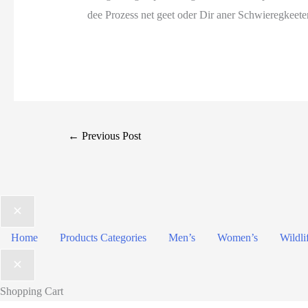
dee Prozess net geet oder Dir aner Schwieregkeeten
←
Previous Post
Home
Products Categories
Men’s
Women’s
Wildli
Shopping Cart