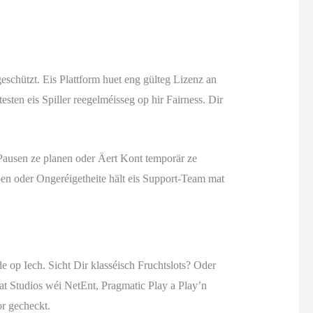
eschützt. Eis Plattform huet eng gülteg Lizenz an
esten eis Spiller reegelméisseg op hir Fairness. Dir
 Pausen ze planen oder Äert Kont temporär ze
roen oder Ongeréigetheite hält eis Support-Team mat
de op Iech. Sicht Dir klasséisch Fruchtslots? Oder
at Studios wéi NetEnt, Pragmatic Play a Play’n
or gecheckt.