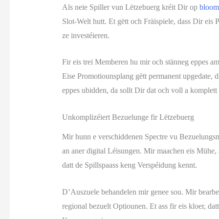
Als neie Spiller vun Lëtzebuerg kréit Dir op
bloom
Slot-Welt hutt. Et gëtt och Fräispiele, dass Dir eis
ze investéieren.
Fir eis trei Memberen hu mir och stänneg eppes a
Eise Promotiounsplang gëtt permanent upgedate, das
eppes ubidden, da sollt Dir dat och voll a komplett 
Unkomplizéiert Bezuelunge fir Lëtzebuerg
Mir hunn e verschiddenen Spectre vu Bezuelungsme
an aner digital Léisungen. Mir maachen eis Mühe, 
datt de Spillspaass keng Verspéidung kennt.
D’Auszuele behandelen mir genee sou. Mir bearbee
regional bezuelt Optiounen. Et ass fir eis kloer, d