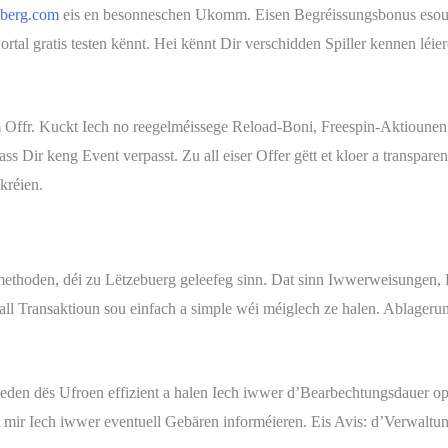
berg.com
eis en besonneschen Ukomm. Eisen Begréissungsbonus esou k
 Portal gratis testen kënnt. Hei kënnt Dir verschidden Spiller kennen lé
m Offr. Kuckt Iech no reegelméissege Reload-Boni, Freespin-Aktiounen 
s Dir keng Event verpasst. Zu all eiser Offer gëtt et kloer a transpar
kréien.
thoden, déi zu Lëtzebuerg geleefeg sinn. Dat sinn Iwwerweisungen, K
all Transaktioun sou einfach a simple wéi méiglech ze halen. Ablagerun
den dës Ufroen effizient a halen Iech iwwer d’Bearbechtungsdauer op
att mir Iech iwwer eventuell Gebären informéieren. Eis Avis: d’Verwaltu