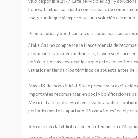
vivo disponible 24/7. Este servicio es ágil y solucion
bonos. También se cuenta con una base de conocimient
asegurando que siempre haya una solución a la mano.
Promociones y bonificaciones creados para usuarios
Stake Casino comprende la trascendencia de recompen
promociones pueden modificarse, la web suele present
de inicio. Lo más destacable es que estos incentivos 
usuarios entiendan los términos de apuesta antes de i
Más allá del bono inicial, Stake preserva la excitaci
importantes recompensas en pool y bonificaciones part
México. La filosofía es ofrecer valor añadido continu
periódicamente la apartado “Promociones” en el porta
Recorriendo la biblioteca de entretenimiento: Máquin
La propuesta de juegos en Stake Casino es vasta y es