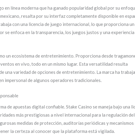
go en línea moderna que ha ganado popularidad global por su enfoq
 mexicano, resalta por su interfaz completamente disponible en espa
rabaja con una licencia de juego internacional, lo que proporciona u
r se enfoca en la transparencia, los juegos justos y una experiencia
como un ecosistema de entretenimiento. Proporciona desde tragamon
ventos en vivo, todo en un mismo lugar. Esta versatilidad resulta
de una variedad de opciones de entretenimiento. La marca ha trabaj
gen impersonal de algunos operadores tradicionales.
sponsable
rma de apuestas digital confiable. Stake Casino se maneja bajo una li
ridades más prestigiosas a nivel internacional para la regulación de
rigurosas medidas de protección, auditorías periódicas y mecanismos
ner la certeza al conocer que la plataforma está vigilada.