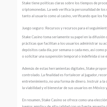
Stake tiene políticas claras sobre los tiempos de pro
criptomonedas. La web verifica la personalidad de los
tanto al usuario como al casino, verificando que los f
Juego seguro: Recursos y recursos para el seguimien
Stake Casino toma seriamente su papel en la difusión
prácticas que facilitan a los usuarios administrar su a
depósitos cada día, por semana o cada mes, así como pa
o solicitar una suspensión temporal o indefinida si se
Además de estas herramientas digitales, Stake propor
controlado. La finalidad es fortalecer al jugador, re
entretenimiento, no una forma de dinero. Instruir a l
la viabilidad y el bienestar de sus usuarios en México y
En resumen, Stake Casino se ofrece como una elección
juegos amplia y de alta calidad con un fuerte apuesta c