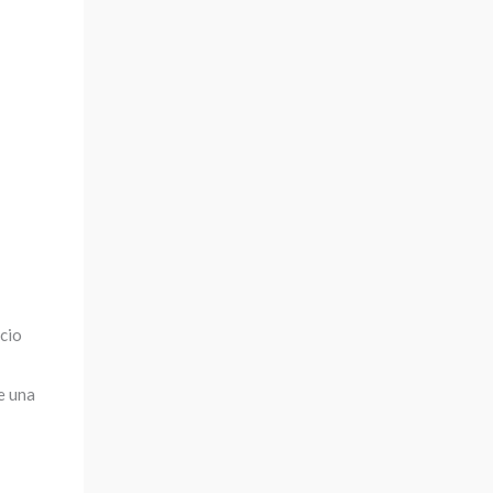
icio
e una