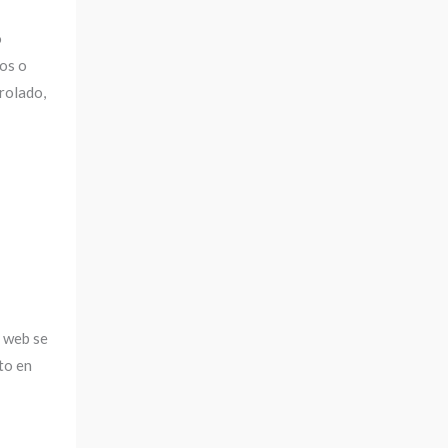
o
sos o
rolado,
o web se
to en