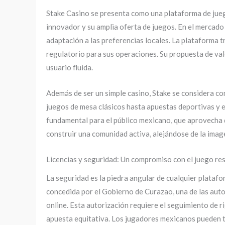
Stake Casino se presenta como una plataforma de jue
innovador y su amplia oferta de juegos. En el mercado
adaptación a las preferencias locales. La plataforma t
regulatorio para sus operaciones. Su propuesta de valo
usuario fluida.
Además de ser un simple casino, Stake se considera 
juegos de mesa clásicos hasta apuestas deportivas y e
fundamental para el público mexicano, que aprovecha 
construir una comunidad activa, alejándose de la ima
Licencias y seguridad: Un compromiso con el juego re
La seguridad es la piedra angular de cualquier platafo
concedida por el Gobierno de Curazao, una de las auto
online. Esta autorización requiere el seguimiento de 
apuesta equitativa. Los jugadores mexicanos pueden te