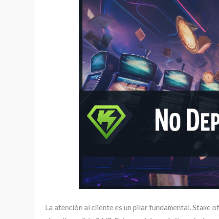
La atención al cliente es un pilar fundamental. Stake o