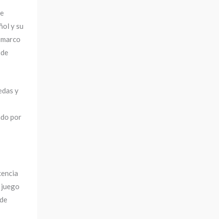
ue
ñol y su
n marco
 de
edas y
ado por
cencia
l juego
 de