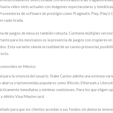
as hasta video slots actuales con imágenes espectaculares y temática
. Proveedores de software de prestigio como Pragmatic Play, Play’n 
n cada tirada.
zona de juegos de mesa es también robusta. Contiene múltiples versio
ortante para los mexicanos es la presencia de juegos con crupieres en 
os. Esta variante simula la realidad de un casino presencial, posibil
recto.
y conocidos en México
al para la vivencia del usuario. Stake Casino admite una extensa var
abarca criptomonedas populares como Bitcoin, Ethereum y Litecoin
cticamente inmediatas y mínimas comisiones. Para los que eligen o
o y débito Visa/Mastercard.
señado para que los clientes accedan a sus fondos sin demoras innece