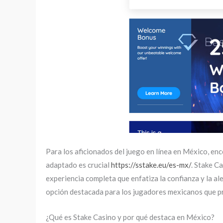
Para los aficionados del juego en línea en México, en
adaptado es crucial
https://sstake.eu/es-mx/
. Stake C
experiencia completa que enfatiza la confianza y la al
opción destacada para los jugadores mexicanos que pre
¿Qué es Stake Casino y por qué destaca en México?