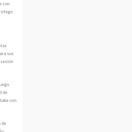
e con
protege
ntas
para sus
 sesión
juego
d de
Stake con
a de
 Su