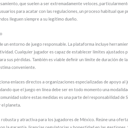
cesamiento, que suelen a ser extremadamente veloces, particularment
 usuarios para acatar con las regulaciones, un proceso habitual que 
ondos lleguen siempre a su legítimo dueño.
to
 de un entorno de juego responsable. La plataforma incluye herramie
ctividad. Cualquier jugador es capaz de establecer límites ajustados 
ra sus pérdidas. También es viable definir un límite de duración de la
 estima conveniente.
ciona enlaces directos a organizaciones especializadas de apoyo al 
cordando que el juego en línea debe ser en todo momento una modalida
a comunidad sobre estas medidas es una parte del responsabilidad de 
 el planeta.
 robusta y atractiva para los jugadores de México. Reúne una ofert
on la garantía, licencias regulatorias y honestidad en las gestiones.