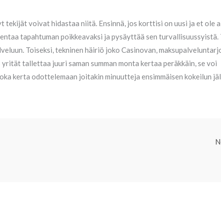
t tekijät voivat hidastaa niitä. Ensinnä, jos korttisi on uusi ja et ole
lentaa tapahtuman poikkeavaksi ja pysäyttää sen turvallisuussyistä. 
eluun. Toiseksi, tekninen häiriö joko Casinovan, maksupalveluntarjo
 yrität tallettaa juuri saman summan monta kertaa peräkkäin, se voi
ka kerta odottelemaan joitakin minuutteja ensimmäisen kokeilun jä
N