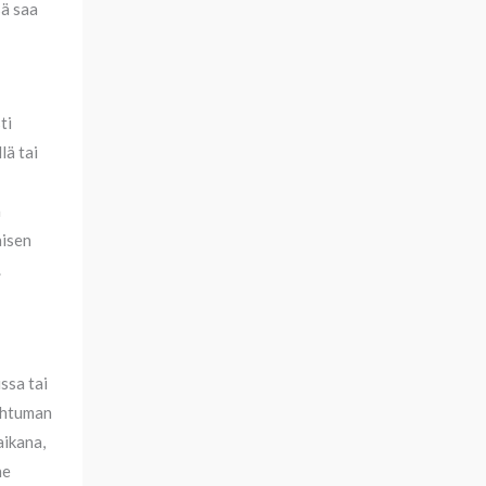
sä saa
ti
lä tai
a
aisen
.
ssa tai
pahtuman
aikana,
he