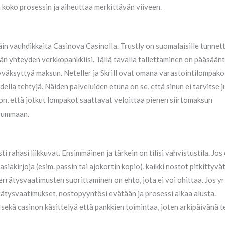
 koko prosessin ja aiheuttaa merkittävän viiveen.
ttäin vauhdikkaita Casinova Casinolla. Trustly on suomalaisille tunnet
än yhteyden verkkopankkiisi. Tällä tavalla tallettaminen on pääsäänt
i hyväksyttyä maksun. Neteller ja Skrill ovat omana varastointilompako
ella tehtyjä. Näiden palveluiden etuna on se, että sinun ei tarvitse j
 on, että jotkut lompakot saattavat veloittaa pienen siirtomaksun
osummaan.
 rahasi liikkuvat. Ensimmäinen ja tärkein on tilisi vahvistustila. Jos 
siakirjoja (esim. passin tai ajokortin kopio), kaikki nostot pitkittyvä
ierrätysvaatimusten suorittaminen on ehto, jota ei voi ohittaa. Jos yr
rätysvaatimukset, nostopyyntösi evätään ja prosessi alkaa alusta.
 sekä casinon käsittelyä että pankkien toimintaa, joten arkipäivänä 