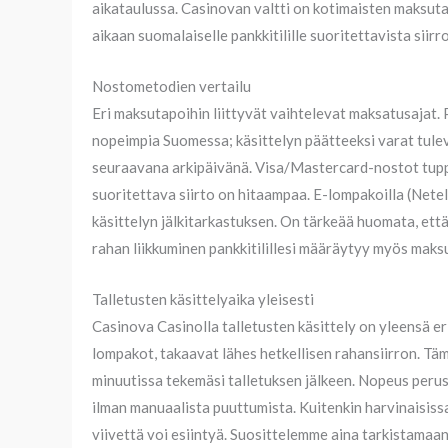
aikataulussa. Casinovan valtti on kotimaisten maksuta
aikaan suomalaiselle pankkitilille suoritettavista siirr
Nostometodien vertailu
Eri maksutapoihin liittyvät vaihtelevat maksatusajat.
nopeimpia Suomessa; käsittelyn päätteeksi varat tulev
seuraavana arkipäivänä. Visa/Mastercard-nostot tuppa
suoritettava siirto on hitaampaa. E-lompakoilla (Netel
käsittelyn jälkitarkastuksen. On tärkeää huomata, että
rahan liikkuminen pankkitilillesi määräytyy myös maks
Talletusten käsittelyaika yleisesti
Casinova Casinolla talletusten käsittely on yleensä e
lompakot, takaavat lähes hetkellisen rahansiirron. Täm
minuutissa tekemäsi talletuksen jälkeen. Nopeus perus
ilman manuaalista puuttumista. Kuitenkin harvinaisiss
viivettä voi esiintyä. Suosittelemme aina tarkistamaan,