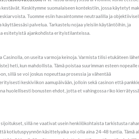
ssa kestävät. Keskitymme suomalaiseen kontekstiin, jossa käytetyt ma
keskiarvoista. Tuomme esiin havaintomme neutraalilla ja objektiivisel
aa käyttäessäsi palvelua. Tarkastelu nojaa yleisiin käytäntöihin, ja
ia esitetyistä ajankohdista erityistilanteissa.
 Casinolla, on useita varmoja keinoja. Varmista tilisi etukäteen lähe
diste) heti, kun mahdollista. Tämä poistaa suurimman esteen nopealle 
n, sillä se voi joskus nopeuttaa prosessia ja vähentää
, erityisesti keskiviikon aamupäivään, jolloin sekä casinon että pankki
na huolellisesti bonusten ehdot, jotta et vahingossa riko kierrätyss
ijoitukset, sillä ne vaativat usein henkilökohtaista tarkistusta rah
tä kotiutuspyynnön käsittelyaika voi olla aina 24-48 tuntia. Tämä a