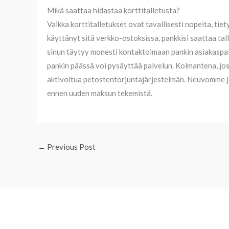
Mikä saattaa hidastaa korttitalletusta?
Vaikka korttitalletukset ovat tavallisesti nopeita, tiety
käyttänyt sitä verkko-ostoksissa, pankkisi saattaa tal
sinun täytyy monesti kontaktoimaan pankin asiakaspalv
pankin päässä voi pysäyttää palvelun. Kolmantena, jos
aktivoitua petostentorjuntajärjestelmän. Neuvomme jo
ennen uuden maksun tekemistä.
←
Previous Post