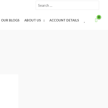
Search
for:
W
OUR BLOGS
ABOUT US
ACCOUNT DETAILS
I
S
H
L
I
S
T