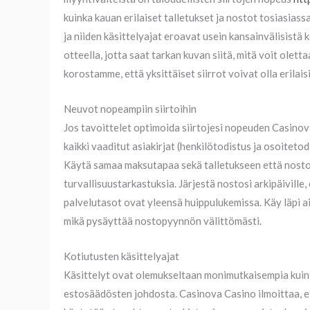
kuinka kauan erilaiset talletukset ja nostot tosiasia
ja niiden käsittelyajat eroavat usein kansainvälisistä 
otteella, jotta saat tarkan kuvan siitä, mitä voit olett
korostamme, että yksittäiset siirrot voivat olla erilais
Neuvot nopeampiin siirtoihin
Jos tavoittelet optimoida siirtojesi nopeuden Casinova
kaikki vaaditut asiakirjat (henkilötodistus ja osoiteto
Käytä samaa maksutapaa sekä talletukseen että nostoo
turvallisuustarkastuksia. Järjestä nostosi arkipäiville
palvelutasot ovat yleensä huippulukemissa. Käy läpi ai
mikä pysäyttää nostopyynnön välittömästi.
Kotiutusten käsittelyajat
Käsittelyt ovat olemukseltaan monimutkaisempia kuin s
estosäädösten johdosta. Casinova Casino ilmoittaa, et