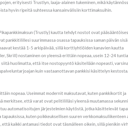
pojen, erityisesti Trustlyn, laaja-alainen tukeminen, mikä käytännös
oista hyvin ripeitä suhteessa kansainvälisiin korttimaksuihin.
 Pikapankkimaksun (Trustly) kautta tehdyt nostot ovat pääsääntöises
at pankkitilillesi suurimmassa osassa tapauksissa saman päivän sisäl
avat kestää 1-5 arkipäivää, sillä korttiyhtiöiden kanavien kautta
ler, Skrill) nostaminen on yleensä erittäin nopeaa, usein 12-24 tunti
 siitä huolimatta, että itse nostopyyntö käsitellään nopeasti, varsin
upalveluntarjoajan kuin vastaanottavan pankkisi käsittelyn kestosta
rittäin nopeaa. Useimmat modernit maksutavat, kuten pankkikortit ja
ä merkitsee, että varat ovat pelitililläsi yleensä muutamassa sekunni
tuu automatisoitujen järjestelmien käytöstä, jotka käsittelevät ta
a tapauksissa, kuten poikkeuksellisen suuren verkkomaksuliikenteen 
 että kaikki antamasi tiedot ovat täsmälleen oikein, sillä pienikin vir