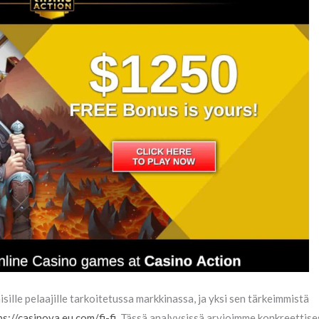
lle pelaajille tarkoitetussa markkinassa, ja yksi sen tärkeimmistä
ps://casinova.eu.com/fi-fi
. Tässä analyysissä arvioimme konkreettises