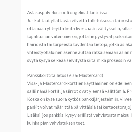
Asiakaspalvelun rooli ongelmatilanteissa
Jos kohtaat yllättävää viivettä talletuksessa tai no
ottamaan yhteyttä heitä live-chatin välityksellä, sill
tapahtuman viitenumeron, jotta he pystyvät paikantama
häiriöistä tai tarpeesta täydentää tietoja, jotka asiak
yhteistyöhaluinen asenne auttaa ratkaisemaan asian nop
syytä kysyä selkeää selvitystä siitä, mikä prosessin v
Pankkikorttitalletus (Visa/Mastercard)
Visa- ja Mastercard-korttien käyttäminen on edelleen
sallii nämä kortit, ja siirrot ovat yleensä välittömiä. 
Koska on kyse suora kytkös pankkijärjestelmiin, viivee
pankit voivat määrittää päivittäisiä tai kertaostoraj
Lisäksi, jos pankkisi kysyy erillistä vahvistusta maksu
kuinka pian vahvistuksen teet.