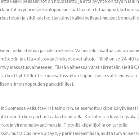
tä kaikki pelisäännöt on noudatettu ja että pyyntö on täysin laillin
loin lähetät pyynnön (viikonloppuisin saattaa olla hitaampaa), kotiut
kastelua) ja siitä, oletko täyttänyt kaikki pelivaatimukset bonuksille,
seen: valmisteluun ja maksatukseen. Valmistelu sisältää casion sisä
entiteetin ja että voittovaatimukset ovat aitoja. Tämä on se 24-48 t
 siirtyy maksatusvaiheeseen. Tässä vaiheessa varat siirretään sieltä 
 tai korttiyhtiölle). Itse maksatusvaihe riippuu täysin valitsemastasi
isen siirron nopeuden pankkitilillesi.
n Suomessa vaikuttaviin kasinoihin, se asemoituu kilpailukykyisesti
htä nopeita kuin parhailla alan toimijoilla. Kotiutusten käsittelyaika
kkoja viranomaisvaatimuksia. Tietyillä kilpailijoilla on tarjolla
tyksin, mutta Casinova pitäytyy perinteisemmässä, mutta turvallisess