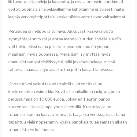
liittävät useita pelejä ja kasinoita, ja niissä on usein suurimmat
voitot. Suomalaisille pelaajillemme kehotamme erityisesti näitä
laajoja verkkojättipotteja, koska niiden voitot ovat valtavimmat.
Perusidea on helppo ja toimiva. Jatkuvasti kasvava potti
synnyttää jännitystä ja antaa mahdollisuuden todella suuriin
voittoihin. Siksi nämä pelit vetoavat niin moniin ympäri
maailman, myös Suomessa. Mekanismi synnyttää myös
omanlaistaan yhteisöllisyyttä, sillä jokainen pelaaja, missä
tahansa maassa, myötävaikuttaa potin kasvattamisessa.
Konsepti voi vaikuttaa abstraktilta, joten tässä on
konkreettinen esimerkki. Kuvittele paikallinen jackpot, jonka
perussumma on 10 000 euroa. Jokainen 1 euron panos
suurentaa sitä vaikkapa yhdellä sentillä. Kun pelaajia on
tuhansia, summa kasvaa nopeasti. Laajassa verkkojätissä tämä
tapahtuu vielä nopeammin, koska panoksia tulee samaan aikaan
tuhansista eri kasinoista.