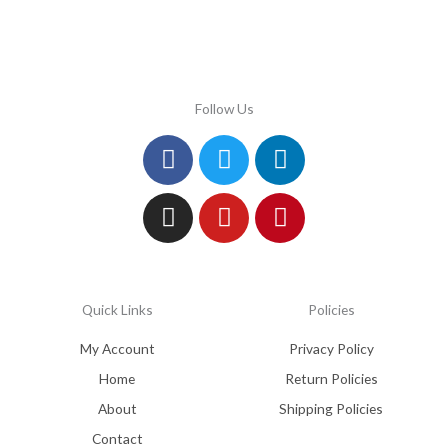
Follow Us
Facebook
Instagram
Twitter
Youtube
Linkedin
Pinterest
Quick Links
Policies
My Account
Privacy Policy
Home
Return Policies
About
Shipping Policies
Contact