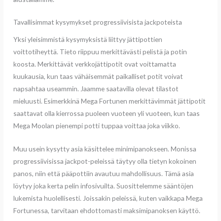
Tavallisimmat kysymykset progressiivisista jackpoteista
Yksi yleisimmistä kysymyksistä liittyy jättipottien
voittotiheyttä. Tieto riippuu merkittävästi pelistä ja potin
koosta. Merkittävät verkkojättipotit ovat voittamatta
kuukausia, kun taas vähäisemmät paikalliset potit voivat
napsahtaa useammin. Jaamme saatavilla olevat tilastot
mieluusti. Esimerkkinä Mega Fortunen merkittävimmät jättipotit
saattavat olla kierrossa puoleen vuoteen yli vuoteen, kun taas
Mega Moolan pienempi potti tuppaa voittaa joka viikko.
Muu usein kysytty asia käsittelee minimipanokseen. Monissa
progressiivisissa jackpot-peleissä täytyy olla tietyn kokoinen
panos, niin että pääpottiin avautuu mahdollisuus. Tämä asia
löytyy joka kerta pelin infosivuilta. Suosittelemme sääntöjen
lukemista huolellisesti. Joissakin peleissä, kuten vaikkapa Mega
Fortunessa, tarvitaan ehdottomasti maksimipanoksen käyttö.