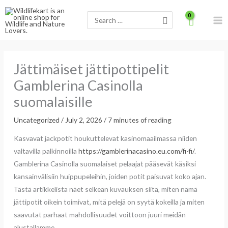
Skip
Search
to
for:
content
Jättimäiset jättipottipelit
Gamblerina Casinolla
suomalaisille
Uncategorized
/
July 2, 2026
/
7 minutes of reading
Kasvavat jackpotit houkuttelevat kasinomaailmassa niiden
valtavilla palkinnoilla
https://gamblerinacasino.eu.com/fi-fi/
.
Gamblerina Casinolla suomalaiset pelaajat pääsevät käsiksi
kansainvälisiin huippupeleihin, joiden potit paisuvat koko ajan.
Tästä artikkelista näet selkeän kuvauksen siitä, miten nämä
jättipotit oikein toimivat, mitä pelejä on syytä kokeilla ja miten
saavutat parhaat mahdollisuudet voittoon juuri meidän
alustallamme.