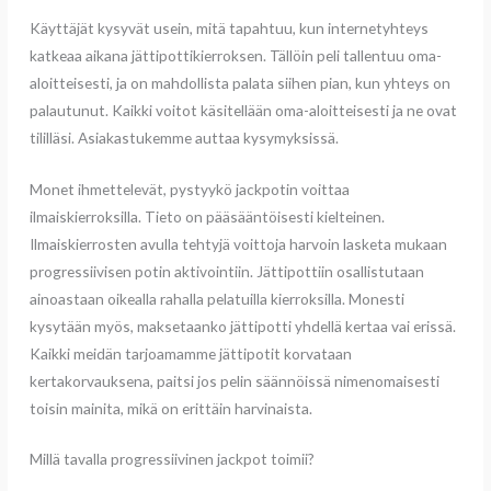
Käyttäjät kysyvät usein, mitä tapahtuu, kun internetyhteys
katkeaa aikana jättipottikierroksen. Tällöin peli tallentuu oma-
aloitteisesti, ja on mahdollista palata siihen pian, kun yhteys on
palautunut. Kaikki voitot käsitellään oma-aloitteisesti ja ne ovat
tililläsi. Asiakastukemme auttaa kysymyksissä.
Monet ihmettelevät, pystyykö jackpotin voittaa
ilmaiskierroksilla. Tieto on pääsääntöisesti kielteinen.
Ilmaiskierrosten avulla tehtyjä voittoja harvoin lasketa mukaan
progressiivisen potin aktivointiin. Jättipottiin osallistutaan
ainoastaan oikealla rahalla pelatuilla kierroksilla. Monesti
kysytään myös, maksetaanko jättipotti yhdellä kertaa vai erissä.
Kaikki meidän tarjoamamme jättipotit korvataan
kertakorvauksena, paitsi jos pelin säännöissä nimenomaisesti
toisin mainita, mikä on erittäin harvinaista.
Millä tavalla progressiivinen jackpot toimii?