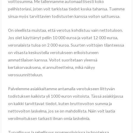
voittosumma. Me tallennamme automaattisesti koko
pelihistoriasi, joten voit tarkistaa tiedot koska tahansa. Tuemme
sinua myös tarvittavien todistusten kanssa voiton sattuessa.
On oleellista muistaa, että verotus kohdistuu vain nettotuloon.
Jos olet käyttänyt peliin 10 000 euroa ja voitat 12 000 euroa,
veronalaista tuloa on 2 000 euroa. Suurten voittojen tilanteessa
on viisasta keskustella verotukseen erikoistuneen
ammattilaisen kanssa. Voitot suoritetaan yleensä
kertakorvauksena, ei annuiteetteina, mikä näkyy
verosuunnitteluun.
Palvelemme asiakkaitamme antamalla verotukseen liittyvän
todistuksen kaikista yli 1000 euron voitoista. Tässä asiakirjassa
on kaikki tarvittavat tiedot, kuten bruttovoiton summa ja
nettovoiton laskelma, jos se on mahdollista. Näin voit laatia
veroilmoituksen tarkasti ilman omia laskelmia.
Turvallisuus ja rehellisyys progressiivisissa jackpoteissa