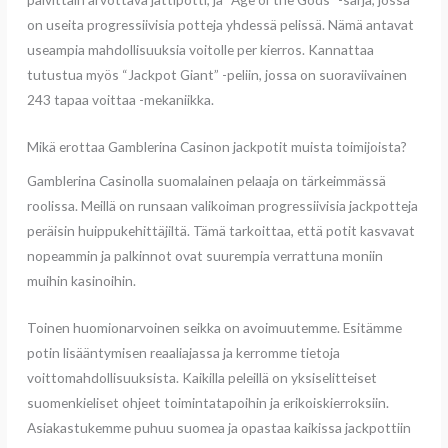
on useita progressiivisia potteja yhdessä pelissä. Nämä antavat
useampia mahdollisuuksia voitolle per kierros. Kannattaa
tutustua myös “Jackpot Giant” -peliin, jossa on suoraviivainen
243 tapaa voittaa -mekaniikka.
Mikä erottaa Gamblerina Casinon jackpotit muista toimijoista?
Gamblerina Casinolla suomalainen pelaaja on tärkeimmässä
roolissa. Meillä on runsaan valikoiman progressiivisia jackpotteja
peräisin huippukehittäjiltä. Tämä tarkoittaa, että potit kasvavat
nopeammin ja palkinnot ovat suurempia verrattuna moniin
muihin kasinoihin.
Toinen huomionarvoinen seikka on avoimuutemme. Esitämme
potin lisääntymisen reaaliajassa ja kerromme tietoja
voittomahdollisuuksista. Kaikilla peleillä on yksiselitteiset
suomenkieliset ohjeet toimintatapoihin ja erikoiskierroksiin.
Asiakastukemme puhuu suomea ja opastaa kaikissa jackpottiin