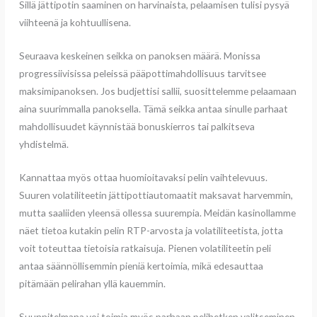
Sillä jättipotin saaminen on harvinaista, pelaamisen tulisi pysyä
viihteenä ja kohtuullisena.
Seuraava keskeinen seikka on panoksen määrä. Monissa
progressiivisissa peleissä pääpottimahdollisuus tarvitsee
maksimipanoksen. Jos budjettisi sallii, suosittelemme pelaamaan
aina suurimmalla panoksella. Tämä seikka antaa sinulle parhaat
mahdollisuudet käynnistää bonuskierros tai palkitseva
yhdistelmä.
Kannattaa myös ottaa huomioitavaksi pelin vaihtelevuus.
Suuren volatiliteetin jättipottiautomaatit maksavat harvemmin,
mutta saaliiden yleensä ollessa suurempia. Meidän kasinollamme
näet tietoa kutakin pelin RTP-arvosta ja volatiliteetista, jotta
voit toteuttaa tietoisia ratkaisuja. Pienen volatiliteetin peli
antaa säännöllisemmin pieniä kertoimia, mikä edesauttaa
pitämään pelirahan yllä kauemmin.
Suunnitelmana voi toimia myös parhaan pelihetken valitseminen.