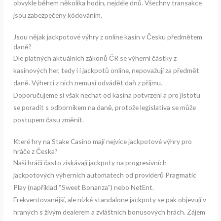
obvykle během několika hodin, nejdéle dnů. Všechny transakce
jsou zabezpečeny kódováním.
Jsou nějak jackpotové výhry z online kasin v Česku předmětem
daně?
Dle platných aktuálních zákonů ČR se výherní částky z
kasinových her, tedy i i jackpotů online, nepovažují za předmět
daně. Výherci z nich nemusí odvádět daň z příjmu.
Doporučujeme si však nechat od kasina potvrzení a pro jistotu
se poradit s odborníkem na daně, protože legislativa se může
postupem času změnit.
Které hry na Stake Casino mají nejvíce jackpotové výhry pro
hráče z Česka?
Naši hráči často získávají jackpoty na progresivních
jackpotových výherních automatech od providerů Pragmatic
Play (například “Sweet Bonanza”) nebo NetEnt.
Frekventovanější, ale nízké standalone jackpoty se pak objevují v
hraných s živým dealerem a zvláštních bonusových hrách. Zájem