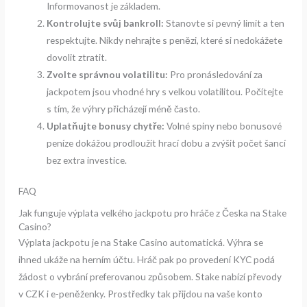
Informovanost je základem.
Kontrolujte svůj bankroll:
Stanovte si pevný limit a ten
respektujte. Nikdy nehrajte s penězi, které si nedokážete
dovolit ztratit.
Zvolte správnou volatilitu:
Pro pronásledování za
jackpotem jsou vhodné hry s velkou volatilitou. Počítejte
s tím, že výhry přicházejí méně často.
Uplatňujte bonusy chytře:
Volné spiny nebo bonusové
peníze dokážou prodloužit hrací dobu a zvýšit počet šancí
bez extra investice.
FAQ
Jak funguje výplata velkého jackpotu pro hráče z Česka na Stake
Casino?
Výplata jackpotu je na Stake Casino automatická. Výhra se
ihned ukáže na herním účtu. Hráč pak po provedení KYC podá
žádost o vybrání preferovanou způsobem. Stake nabízí převody
v CZK i e-peněženky. Prostředky tak přijdou na vaše konto