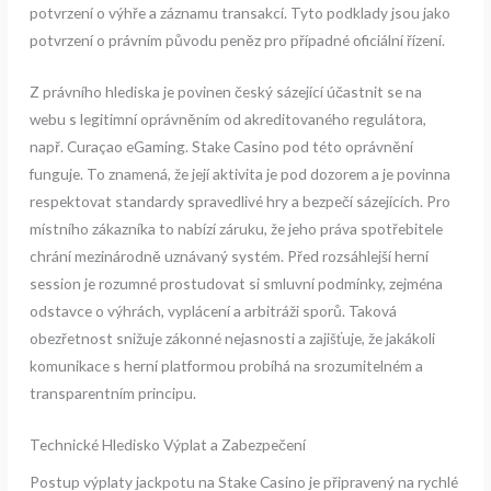
potvrzení o výhře a záznamu transakcí. Tyto podklady jsou jako
potvrzení o právním původu peněz pro případné oficiální řízení.
Z právního hlediska je povinen český sázející účastnit se na
webu s legitimní oprávněním od akreditovaného regulátora,
např. Curaçao eGaming. Stake Casino pod této oprávnění
funguje. To znamená, že její aktivita je pod dozorem a je povinna
respektovat standardy spravedlivé hry a bezpečí sázejících. Pro
místního zákazníka to nabízí záruku, že jeho práva spotřebitele
chrání mezinárodně uznávaný systém. Před rozsáhlejší herní
session je rozumné prostudovat si smluvní podmínky, zejména
odstavce o výhrách, vyplácení a arbitráži sporů. Taková
obezřetnost snižuje zákonné nejasnosti a zajišťuje, že jakákoli
komunikace s herní platformou probíhá na srozumitelném a
transparentním principu.
Technické Hledisko Výplat a Zabezpečení
Postup výplaty jackpotu na Stake Casino je připravený na rychlé