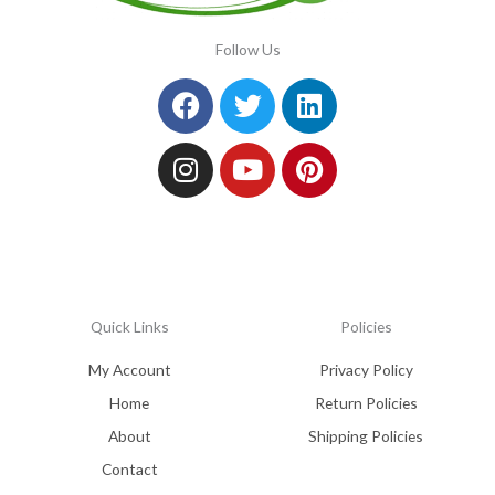
Follow Us
Facebook
Instagram
Twitter
Youtube
Linkedin
Pinterest
Quick Links
Policies
My Account
Privacy Policy
Home
Return Policies
About
Shipping Policies
Contact