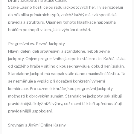
Druhy Jackpotů na Stake Casino
Stake Casino hostí celou řadu jackpotových her. Ty se rozdělují
do několika primárních typů, z nichž každý má svá specifická
pravidla a strukturu. Ujasnění tohoto klasifikace napomáhá
hráčům pochopit v tom, jak k výhrám dochází.
Progresivní vs. Pevné Jackpoty
Hlavní dělení dělí progresivní a standalone, neboli pevné
jackpoty. Objem progresivního jackpotu stále roste. Každá sázka
od každého hráče v síti ho o kousek navyšuje, dokud není získán.
Standalone jackpot má naopak stále danou maximální částku. Ta
se nezměňuje a vyplácí při dosažení konkrétní výherní
kombinace. Pro tuzemské hráče jsou progresivní jackpoty
možností k obrovským sumám. Standalone jackpoty pak slibují
pravidelnější, i když nižší výhry, což ocení ti, kteří upřednostňují
pravidelnější uspokojení.
Srovnání s Jinými Online Kasiny