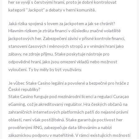
her se vyvíjí s čerstvými hrami, proto je dobré kontrolovat
kategorii “Jackpot” a debaty v herní komunitě.
Jaká rizika spojená s lovem za jackpotem a jak se chránit?
Hlavním rizikem je ztráta financí v důsledku značné volatilitě
jackpotových her. Zabezpečení závisí v přísné kontrole financí,
stanovení časových i měnových stropů a v vnímání hraní jako
zábavy, ne zdroje příjmu. Stake poskytuje nástroje pro
odpovědné hraní, jako jsou omezení vkladů nebo možnost
vyloučení. Ty by měly by být využívány.
Je vůbec Stake Casino legální a povolené a bezpečné pro hráče z
České republiky?
Stake Casino funguje pod mezinárodní licencí a regulací Curaçao
eGaming, což je akreditovaný regulátor. Hra českých občanů na
zahraničních internetových platformách patří do nejasné právní
oblasti, není však postižitelná. Stake garantuje poctivost her
prověřenými RNG, zabezpečuje data šifrováním a nabízí
zákaznickou podporu v mateřštině. V rámci existujících možností