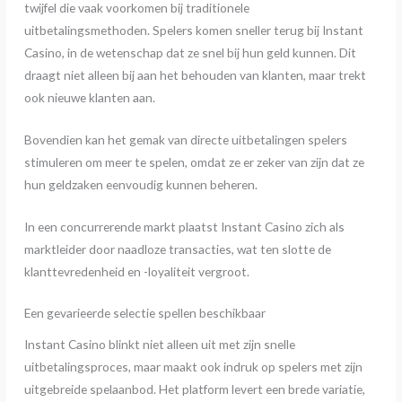
twijfel die vaak voorkomen bij traditionele
uitbetalingsmethoden. Spelers komen sneller terug bij Instant
Casino, in de wetenschap dat ze snel bij hun geld kunnen. Dit
draagt niet alleen bij aan het behouden van klanten, maar trekt
ook nieuwe klanten aan.
Bovendien kan het gemak van directe uitbetalingen spelers
stimuleren om meer te spelen, omdat ze er zeker van zijn dat ze
hun geldzaken eenvoudig kunnen beheren.
In een concurrerende markt plaatst Instant Casino zich als
marktleider door naadloze transacties, wat ten slotte de
klanttevredenheid en -loyaliteit vergroot.
Een gevarieerde selectie spellen beschikbaar
Instant Casino blinkt niet alleen uit met zijn snelle
uitbetalingsproces, maar maakt ook indruk op spelers met zijn
uitgebreide spelaanbod. Het platform levert een brede variatie,