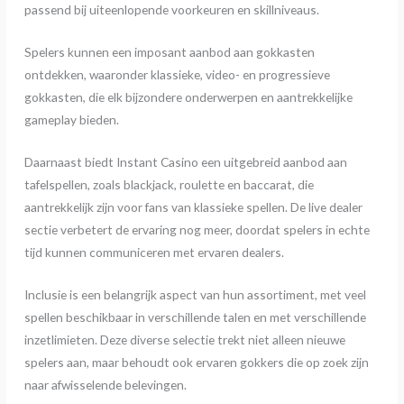
passend bij uiteenlopende voorkeuren en skillniveaus.
Spelers kunnen een imposant aanbod aan gokkasten
ontdekken, waaronder klassieke, video- en progressieve
gokkasten, die elk bijzondere onderwerpen en aantrekkelijke
gameplay bieden.
Daarnaast biedt Instant Casino een uitgebreid aanbod aan
tafelspellen, zoals blackjack, roulette en baccarat, die
aantrekkelijk zijn voor fans van klassieke spellen. De live dealer
sectie verbetert de ervaring nog meer, doordat spelers in echte
tijd kunnen communiceren met ervaren dealers.
Inclusie is een belangrijk aspect van hun assortiment, met veel
spellen beschikbaar in verschillende talen en met verschillende
inzetlimieten. Deze diverse selectie trekt niet alleen nieuwe
spelers aan, maar behoudt ook ervaren gokkers die op zoek zijn
naar afwisselende belevingen.