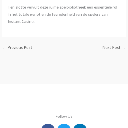
Ten slotte vervult deze ruime spelbibliotheek een essentiële rol
in het totale genot en de tevredenheid van de spelers van
Instant Casino.
←
Previous Post
Next Post
→
Follow Us
Facebook
Instagram
Twitter
Youtube
Linkedin
Pinterest