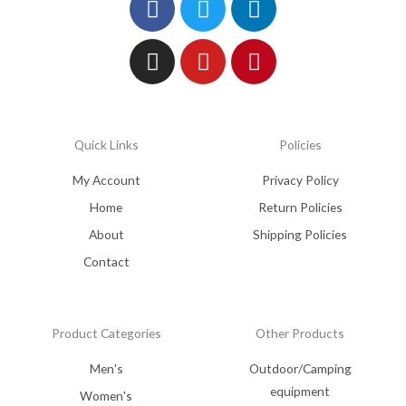
Quick Links
Policies
My Account
Privacy Policy
Home
Return Policies
About
Shipping Policies
Contact
Product Categories
Other Products
Men's
Outdoor/Camping
equipment
Women's