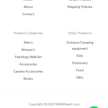
About
Shipping Policies
Contact
Product Categories
Other Products
Men's
Outdoor/Camping
equipment
Women's
Kids
Paintings/Wall Art
Stationery
Accessories
Food
Camera Accessories
Gifts
Books
Copyright ©2020 Wildlifekart.com