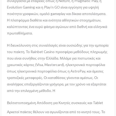
συνεργασία με εταιρείες όπως η NetEnt, η Pragmatic Play, η
Evolution Gaming και η Play’n GO είναι εγγύηση για υψηλή
ποιότητα γραφικών, ομαλό gameplay και δίκαια αποτελέσματα.
Η πλατφόρμα διαθέτει και ενότητα αθλητικών στοιχημάτων,
καλύπτοντας ένα ευρύ φάσμα αγώνων από διεθνή και ελληνικά
πρωταθλήματα.
Η διευκόλυνση στις συναλλαγές είναι ουσιώδης για την εμπειρία
του παίκτη. Το Rainbet Casino προσφέρει μεθόδους πληρωμής
που είναι συνήθεις στην Ελλάδα. Μιλάμε για πιστωτικές και
χρεωτικές κάρτες (Visa, Mastercard), ηλεκτρονικά πορτοφόλια
όπως ηλεκτρονικά πορτοφόλια όπως η AstroPay, και άμεσες
τραπεζικές μεταφορές. Οι καταθέσεις γίνονται αμέσως. Οι
αναλήψεις επεξεργάζονται γρήγορα, με τον χρόνο να εξαρτάται
από την επιλεγμένη μέθοδο. Η
Βελτιστοποιημένη Απόδοση για Κινητές συσκευές και Tablet
Αρκετοί παίκτες θέλουν να αγωνίζονται από το κινητό τους. Το