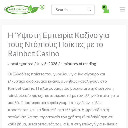
Skip
Search
to
for:
content
Η Ύψιστη Εμπειρία Καζίνο για
τους Ντόπιους Παίκτες με το
Rainbet Casino
Uncategorized
/
July 6, 2026
/
4 minutes of reading
Οι Ελλαδίτες παίκτες που γυρεύουν για ένα σίγουρο και
ελκυστικό διαδικτυακό καζίνο, συνήθως καταλήγουν στο
Rainbet Casino. Η πλατφόρμα, που βρίσκεται στη διεύθυνση
rainsbet.eu/el-gr, έχει κατασκευαστεί με τον ελληνικό παίκτη στο
μυαλό. Προσφέρει μια ευρεία γκάμα παιχνιδιών, καλές
προσφορές και μια διεπαφή στα ελληνικά. Η φροντίδα στη
απόλαυση και την προστασία του χρήστη είναι ξεκάθαρη σε
κάθε βήμα, μετατρέποντάς το μια έμπιστη επιλογή για εκείνους