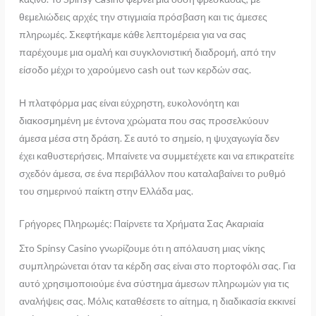
θεμελιώδεις αρχές την στιγμιαία πρόσβαση και τις άμεσες
πληρωμές. Σκεφτήκαμε κάθε λεπτομέρεια για να σας
παρέχουμε μια ομαλή και συγκλονιστική διαδρομή, από την
είσοδο μέχρι το χαρούμενο cash out των κερδών σας.
Η πλατφόρμα μας είναι εύχρηστη, ευκολονόητη και
διακοσμημένη με έντονα χρώματα που σας προσελκύουν
άμεσα μέσα στη δράση. Σε αυτό το σημείο, η ψυχαγωγία δεν
έχει καθυστερήσεις. Μπαίνετε να συμμετέχετε και να επικρατείτε
σχεδόν άμεσα, σε ένα περιβάλλον που καταλαβαίνει το ρυθμό
του σημερινού παίκτη στην Ελλάδα μας.
Γρήγορες Πληρωμές: Παίρνετε τα Χρήματα Σας Ακαριαία
Στο Spinsy Casino γνωρίζουμε ότι η απόλαυση μιας νίκης
συμπληρώνεται όταν τα κέρδη σας είναι στο πορτοφόλι σας. Για
αυτό χρησιμοποιούμε ένα σύστημα άμεσων πληρωμών για τις
αναλήψεις σας. Μόλις καταθέσετε το αίτημα, η διαδικασία εκκινεί