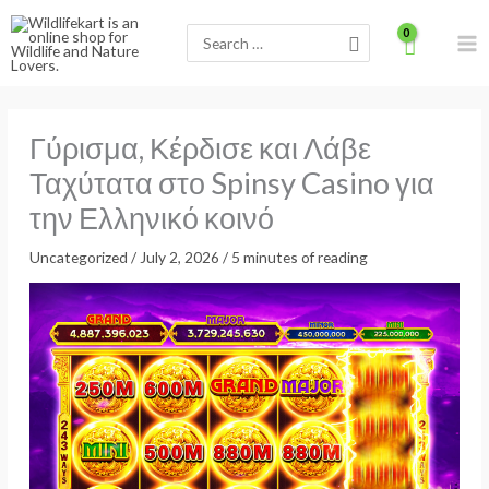
Skip
Search
to
for:
content
Γύρισμα, Κέρδισε και Λάβε
Ταχύτατα στο Spinsy Casino για
την Ελληνικό κοινό
Uncategorized
/
July 2, 2026
/
5 minutes of reading