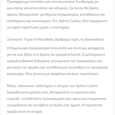
Προσφέρουμε επιπλέον μια εκτενή ενότητα Συνδρομής με
ερωτήσεις και απαντήσεις και οδηγούς. Σε αυτήν θα βρείτε
άμεσες διευκρινίσεις για θέματα λογαριασμού, καταθέσεων και
αναλήψεων και κανονισμών. Στο Spinsy Casino, δεν παραμένετε
σε καμία περίπτωση χωρίς υποστήριξη.
Ξεκινήστε Τώρα: Η Απευθείας Διαδρομή προς τη Διασκέδαση
Η δημιουργία λογαριασμού είναι απλή και σύντομη, φτιαγμένη
για να σας βάλει στη δράση σε ορισμένα λεπτά. Συμπληρώστε
ορισμένα βασικά δεδομένα, επικυρώστε τον λογαριασμό σας
και κάντε την αρχική σας κατάθεση για να ανοίξετε το προσφορά
εισαγωγής. Όλα γίνονται με ασφάλεια και άνευ περιπλοκές.
Μόλις τελειώσετε, ολόκληρος ο κόσμος του Spinsy Casino
ξεκλειδώνεται εμπρός σας. Αποφασίστε το αγαπητό σας
παιχνίδι, τοποθετήστε τα εισαγωγικά σας spins και ετοιμαστείτε
να κερδίσετε και να λάβετε τα κέρδη σας άμεσα. Η περιπέτεια
αρχίζει αυτή τη στιγμή.