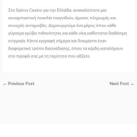
Στο Spinsy Casino για την Ελλάδα, ανακαλύπτετε μια
συναρπαστική ποικιλία παιγνιδιών, άμεσες πληρωμές και
συνεχείς ανταμοιβές. Δημιουργούμε ένα μέρος όπου κάθε
γύρισμα κρύβει πιθανότητες και κάθε νίκη καθίσταται διαθέσιμη
στιγμιαία. Κάντε εγγραφή σήμερα και δοκιμάστε έναν
διαφορετικό τρόπο διασκέδασης, όπου τα κέρδη καταλήγουν
στο προφίλ σας με τη ταχύτητα που αξίζετε.
←
Previous Post
Next Post
→