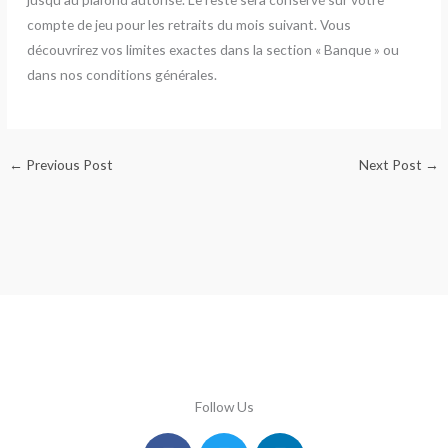
compte de jeu pour les retraits du mois suivant. Vous
découvrirez vos limites exactes dans la section « Banque » ou
dans nos conditions générales.
←
Previous Post
Next Post
→
Follow Us
Facebook
Instagram
Twitter
Youtube
Linkedin
Pinterest