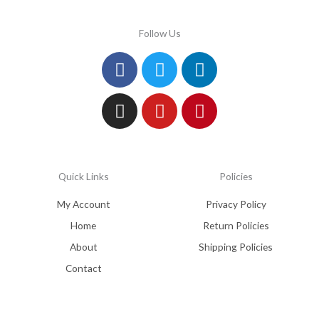
Follow Us
Facebook
Instagram
Twitter
Youtube
Linkedin
Pinterest
Quick Links
Policies
My Account
Privacy Policy
Home
Return Policies
About
Shipping Policies
Contact