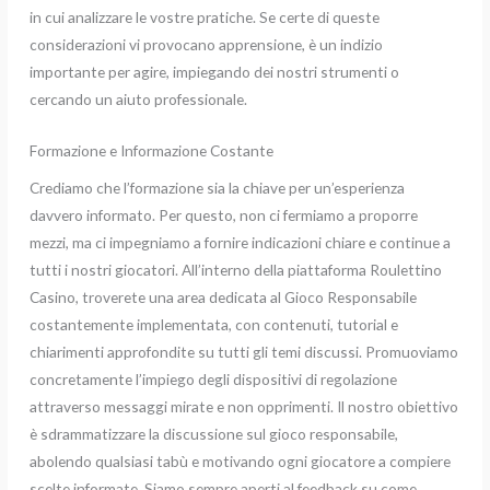
in cui analizzare le vostre pratiche. Se certe di queste
considerazioni vi provocano apprensione, è un indizio
importante per agire, impiegando dei nostri strumenti o
cercando un aiuto professionale.
Formazione e Informazione Costante
Crediamo che l’formazione sia la chiave per un’esperienza
davvero informato. Per questo, non ci fermiamo a proporre
mezzi, ma ci impegniamo a fornire indicazioni chiare e continue a
tutti i nostri giocatori. All’interno della piattaforma Roulettino
Casino, troverete una area dedicata al Gioco Responsabile
costantemente implementata, con contenuti, tutorial e
chiarimenti approfondite su tutti gli temi discussi. Promuoviamo
concretamente l’impiego degli dispositivi di regolazione
attraverso messaggi mirate e non opprimenti. Il nostro obiettivo
è sdrammatizzare la discussione sul gioco responsabile,
abolendo qualsiasi tabù e motivando ogni giocatore a compiere
scelte informate. Siamo sempre aperti al feedback su come