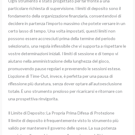
Ogni strumento è stato progettato per far fronte a una
particolare richiesta di supervisione. I limiti di deposito sono il
fondamento della organizzazione finanziaria, consentendovi di
decidere in partenza l’importo massimo che potete versare in un
certo lasso di tempo. Una volta impostati, questi limiti non
possono essere accresciuti prima della termine del periodo
selezionato, una regola inflessibile che vi supporta a rispettare le
vostre determinazioni iniziali. I limiti di sessione e di tempo vi
aiutano nella amministrazione della lunghezza del gioco,
promuovendo pause regolari e prevenendo le sessioni estese.
L’opzione di Time-Out, invece, è perfetta per una pausa di
riflessione più duratura, senza dover optare all’autoesclusione
totale. È uno strumento prezioso per ricaricarsi e ritornare con
una prospettiva rinvigorita.
Il Limite di Deposito: La Propria Prima Difesa di Protezione
Il limite di deposito è frequentemente visto lo strumento più
valido per mantenere il governo delle spese. La sua potenza