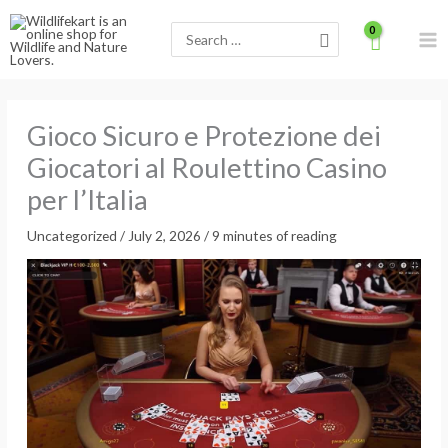
Skip
Search
to
for:
content
Gioco Sicuro e Protezione dei
Giocatori al Roulettino Casino
per l’Italia
Uncategorized
/
July 2, 2026
/
9 minutes of reading