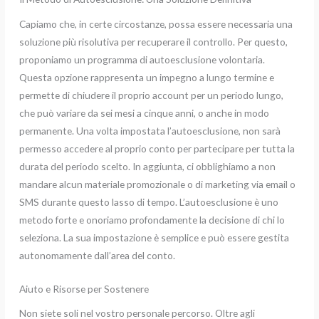
Capiamo che, in certe circostanze, possa essere necessaria una
soluzione più risolutiva per recuperare il controllo. Per questo,
proponiamo un programma di autoesclusione volontaria.
Questa opzione rappresenta un impegno a lungo termine e
permette di chiudere il proprio account per un periodo lungo,
che può variare da sei mesi a cinque anni, o anche in modo
permanente. Una volta impostata l’autoesclusione, non sarà
permesso accedere al proprio conto per partecipare per tutta la
durata del periodo scelto. In aggiunta, ci obblighiamo a non
mandare alcun materiale promozionale o di marketing via email o
SMS durante questo lasso di tempo. L’autoesclusione è uno
metodo forte e onoriamo profondamente la decisione di chi lo
seleziona. La sua impostazione è semplice e può essere gestita
autonomamente dall’area del conto.
Aiuto e Risorse per Sostenere
Non siete soli nel vostro personale percorso. Oltre agli