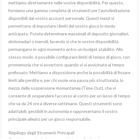
mettiamo direttamente nelle vostre disponibilità. Per questo,
forniamo una gamma completa di strumenti per l’autolimitazione
disponibili dal vostro account personale. Questi mezzi vi
permettono di impostare i limiti del vostro gioco in modo
anticipato. Potete determinare massimali di deposito giornalieri,
ebdomadari o mensili, facendo sì che le vostre disponibilità
permangano in ogni momento entro un budget stabilito. Allo
stesso modo, è possibile configurare limiti di tempo di gioco, con
promemoria che vi avvertono quando vi vi avvicinate al tempo
prefissato. Mettiamo a disposizione anche la possibilità di fissare
limiti alle perdite e, per chi vuole una pausa più strutturata, lo
mezzo della sospensione momentanea (Time-Out), che vi
consente di sospendere l’accesso al conto per un lasso di tempo
che va da 24 ore a diverse settimane. Questi strumenti sono
adattabili, gestibili in autonomia e rappresentano il vostro
principale alleato per un gioco responsabile.
Riepilogo degli Strumenti Principali