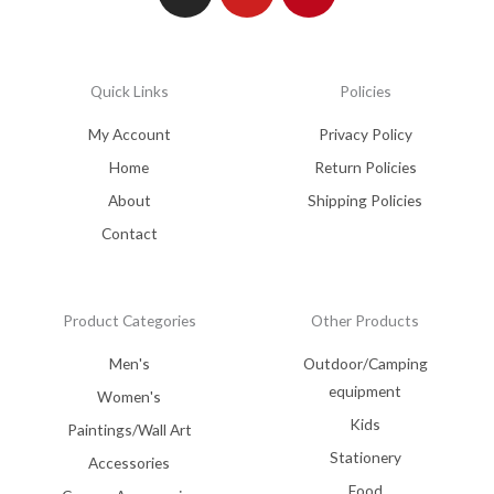
Quick Links
Policies
My Account
Privacy Policy
Home
Return Policies
About
Shipping Policies
Contact
Product Categories
Other Products
Men's
Outdoor/Camping
equipment
Women's
Kids
Paintings/Wall Art
Stationery
Accessories
Food