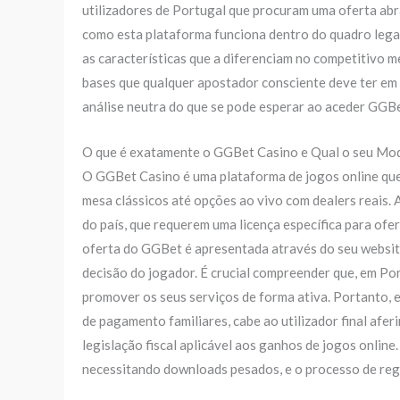
utilizadores de Portugal que procuram uma oferta abr
como esta plataforma funciona dentro do quadro legal
as características que a diferenciam no competitivo m
bases que qualquer apostador consciente deve ter em
análise neutra do que se pode esperar ao aceder GGB
O que é exatamente o GGBet Casino e Qual o seu Mo
O GGBet Casino é uma plataforma de jogos online que
mesa clássicos até opções ao vivo com dealers reais. 
do país, que requerem uma licença específica para ofe
oferta do GGBet é apresentada através do seu website
decisão do jogador. É crucial compreender que, em Po
promover os seus serviços de forma ativa. Portanto,
de pagamento familiares, cabe ao utilizador final afer
legislação fiscal aplicável aos ganhos de jogos onlin
necessitando downloads pesados, e o processo de regi