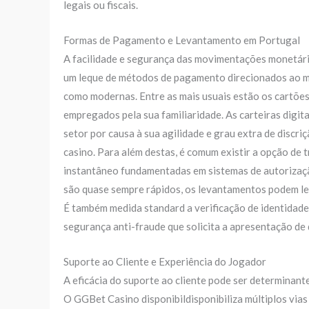
legais ou fiscais.
Formas de Pagamento e Levantamento em Portugal
A facilidade e segurança das movimentações monetária
um leque de métodos de pagamento direcionados ao me
como modernas. Entre as mais usuais estão os cartões
empregados pela sua familiaridade. As carteiras digit
setor por causa à sua agilidade e grau extra de discr
casino. Para além destas, é comum existir a opção de 
instantâneo fundamentadas em sistemas de autorizaç
são quase sempre rápidos, os levantamentos podem le
É também medida standard a verificação de identidade
segurança anti-fraude que solicita a apresentação d
Suporte ao Cliente e Experiência do Jogador
A eficácia do suporte ao cliente pode ser determinant
O GGBet Casino disponibildisponibiliza múltiplos vias