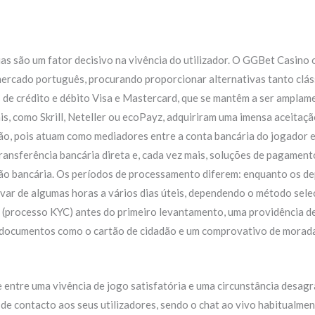
s são um fator decisivo na vivência do utilizador. O GGBet Casino 
rcado português, procurando proporcionar alternativas tanto clás
 de crédito e débito Visa e Mastercard, que se mantêm a ser amplam
ais, como Skrill, Neteller ou ecoPayz, adquiriram uma imensa aceitaç
ição, pois atuam como mediadores entre a conta bancária do jogador e
transferência bancária direta e, cada vez mais, soluções de pagament
ão bancária. Os períodos de processamento diferem: enquanto os d
var de algumas horas a vários dias úteis, dependendo o método sele
 (processo KYC) antes do primeiro levantamento, uma providência d
e documentos como o cartão de cidadão e um comprovativo de morad
e entre uma vivência de jogo satisfatória e uma circunstância desagr
 de contacto aos seus utilizadores, sendo o chat ao vivo habitualmen