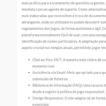
mais prático para a tratamento de questões urgentes. 
imediata com um agente de suporte. Como alternativa,
mais elaboradas que necessitem a troca de documento
abrangente, onde os utilizadores podem descobrir so
regulamentos dos jogos, de forma autónoma e ágil. Do
plataforma normalmente fácil de usar, com uma navegaç
identificação de nomes particulares. A adaptação para
aspeto crucial nos tempos atuais, permitindo jogar em
Chat ao Vivo 24/7: A maneira mais célere de co
momento real.
Assistência via Email: Meio apropriado para q
submissão de ficheiros.
Biblioteca de Informação (FAQ): Uma recurso d
desde a registo à política de jogo responsável.
Design Responsivo: O site adapta-se de forma 
essenciais.