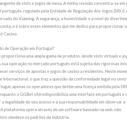
angente de slots e jogos de mesa. A minha revisão concentra-se em 
 português, regulado pela Entidade de Regulação dos Jogos (SRIJ), 
ercado do iGaming. A segurança, a honestidade e a nível do divertim
 conta, e é sobre esses elementos que me dedico para proporcionar 
et Casino.
do de Operação em Portugal?
 proporciona uma ampla gama de produtos, desde slots virtuais e jo
A sua operação no mercado português está sujeita das rigorosas leis
recer serviços de apostas e jogos de casino a residentes. Neste mom
 internacional, o que traz a questão da conformidade legal no centr
rtugal, apenas os operadores que detêm uma licença emitida pela SR
 enquanto o GGBet oferedisponibiliza uma interface em português e
ir a legalidade do seu acesso e a sua responsabilidade em observar a
e. A plataforma opera através de um software baseado na web, não
sto obedece os padrões da indústria.