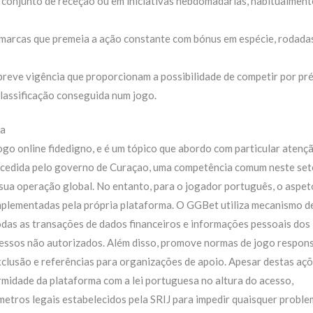
 conjunto de receção ou em iniciativas hebdomadárias, habitualment
u marcas que premeia a ação constante com bónus em espécie, rodadas
reve vigência que proporcionam a possibilidade de competir por pr
lassificação conseguida num jogo.
ça
go online fidedigno, e é um tópico que abordo com particular atenç
ncedida pelo governo de Curaçao, uma competência comum neste seto
sua operação global. No entanto, para o jogador português, o aspet
plementadas pela própria plataforma. O GGBet utiliza mecanismo d
das as transações de dados financeiros e informações pessoais dos
cessos não autorizados. Além disso, promove normas de jogo respons
clusão e referências para organizações de apoio. Apesar destas açõ
midade da plataforma com a lei portuguesa no altura do acesso,
metros legais estabelecidos pela SRIJ para impedir quaisquer probl