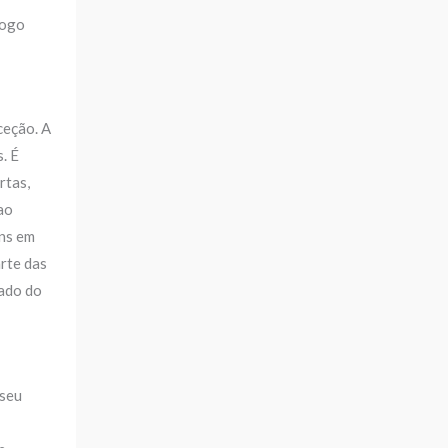
jogo
ceção. A
. É
rtas,
ao
ins em
rte das
mado do
 seu