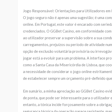
Jogo Responsável: Orientações para Utilizadores em
O jogo seguro não é apenas uma sugestão; é uma com
online. Em Portugal, este valor é encarado com seried
credenciados. O GGBet Casino, em conformidade com as
ao utilizador preservar a supervisão sobre a sua condu
carregamentos, prejuízos ou período de atividade num
opção de exclusão voluntária provisória ou irrevogáv
jogar está a evoluir para um problema. A interface pr
como a Santa Casa da Misericórdia de Lisboa, que co
a necessidade de considerar o jogo online estritame
de estabelecer sempre um orçamento pré-definido que 
Em sumário, a minha apreciação ao GGBet Casino evid
de ponta, que pode ser interessante para o utilizado
entanto, a tónica incide forçosamente sobre a obrigaç
segurança técnica da operação parece resistente, ma