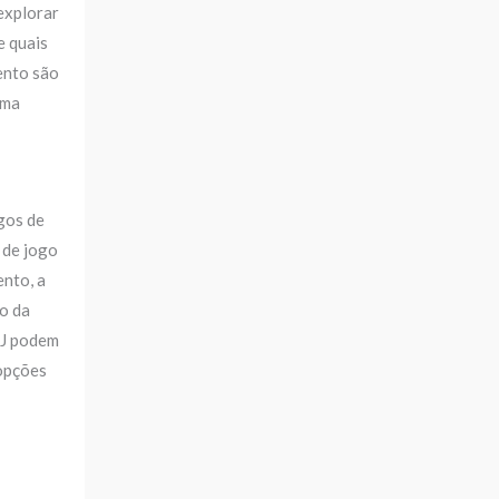
explorar
e quais
ento são
uma
gos de
 de jogo
ento, a
o da
IJ podem
 opções