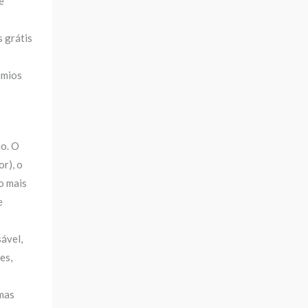
e
 grátis
émios
ão. O
r), o
o mais
e
ável,
es,
emas