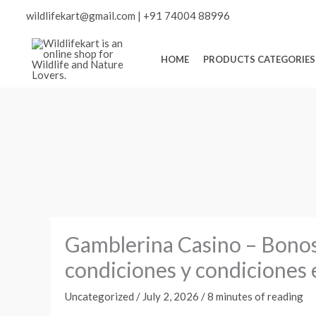
Skip
Scroll
wildlifekart@gmail.com
|
+91 74004 88996
to
content
to
HOME
PRODUCTS CATEGORIES
Top
Gamblerina Casino – Bonos
condiciones y condiciones
Uncategorized
/
July 2, 2026
/
8 minutes of reading