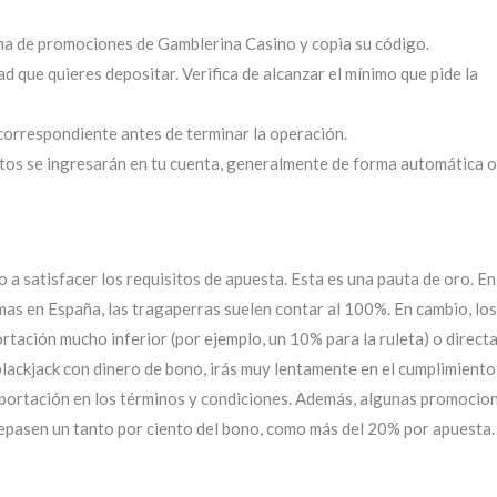
ina de promociones de Gamblerina Casino y copia su código.
ad que quieres depositar. Verifica de alcanzar el mínimo que pide la
correspondiente antes de terminar la operación.
uitos se ingresarán en tu cuenta, generalmente de forma automática o
o a satisfacer los requisitos de apuesta. Esta es una pauta de oro. En
as en España, las tragaperras suelen contar al 100%. En cambio, lo
rtación mucho inferior (por ejemplo, un 10% para la ruleta) o direc
 blackjack con dinero de bono, irás muy lentamente en el cumplimiento
portación en los términos y condiciones. Además, algunas promocio
epasen un tanto por ciento del bono, como más del 20% por apuesta.