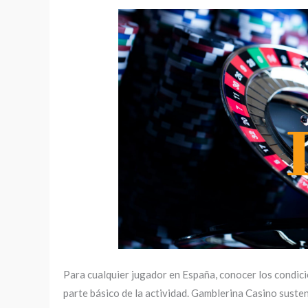
Para cualquier jugador en España, conocer los condic
parte básico de la actividad. Gamblerina Casino sustent