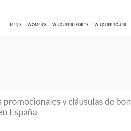
MEN’S
WOMEN’S
WILDLIFE RESORTS
WILDLIFE TOURS
 promocionales y cláusulas de bon
 en España