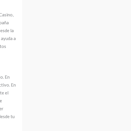
Casino,
spaña
desde la
o ayuda a
stos
o. En
ctivo. En
te el
te
er
desde tu