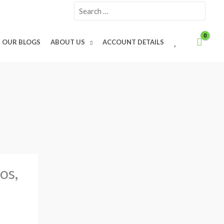
Search
for:
W
OUR BLOGS
ABOUT US
ACCOUNT DETAILS
I
S
H
L
I
S
T
os,