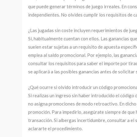
que puede generar términos de juego irreales. En conse
independientes. No olvides cumplir los requisitos de c
¿Las jugadas sin coste incluyen requerimientos de jue
Sí, habitualmente cuentan con ellos. Las ganancias q
suelen estar sujetas a un requisito de apuesta específi
emplea al saldo promocional. Por ejemplo, las gananci
consultar los requisitos para saber el importe por tirad
se aplicará a las posibles ganancias antes de solicitar s
¿Qué ocurre si olvido introducir un código promocional
Si realizas un ingreso sin haber introducido el código 
no asigna promociones de modo retroactivo. En dicho su
promoción. Para impedirlo, asegúrate siempre de que h
transacción. Si albergas incertidumbre, consultar a el 
aclararte el procedimiento.