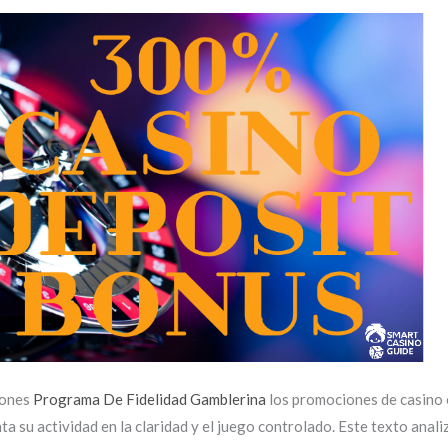
iones
Programa De Fidelidad Gamblerina
los promociones de casino 
a su actividad en la claridad y el juego controlado. Este texto analiz