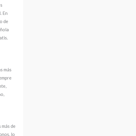
es
. En
no de
añola
tis.
as más
iempre
nte,
no,
s más de
onos, lo