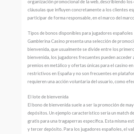
organización promocional de la web, describiendo los 
cláusulas que influyen concretamente a los clientes e
participar de forma responsable, en el marco del marc
Tipos de bonos disponibles para jugadores españoles
Gamblerina Casino presenta una selección de promoci
bienvenida, que usualmente se divide entre los primer
bienvenida, los jugadores frecuentes pueden acceder 
premios en metálico y ofertas únicas para el casino en
restrictivos en España y no son frecuentes en platafo
requieren una acción voluntaria del usuario, como efe
El lote de bienvenida
El bono de bienvenida suele a ser la promoción de may
depósitos. Un ejemplo característico sería un match d
gratis para una tragaperras específica. Esta misma es
y tercer depósito. Para los jugadores españoles, el va