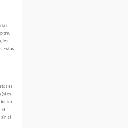
 las
extra.
, los
s. Estas
rlos es
 (si es
 indica
 al
 sin el