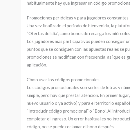
habitualmente hay que ingresar un código promociona
Promociones periódicas y para jugadores constantes
Una vez finalizado el periodo de bienvenida, la plataf
“Ofertas del día”, como bonos de recarga los miércoles
Los jugadores más participativos pueden conseguir un
puntos que se consiguen con las apuestas reales se pu
promociones se modifican con frecuencia, así que es g
aplicación.
Cómo usar los códigos promocionales
Los códigos promocionales son series de letras y núm
simple, pero hay que prestar atención. En primer lugar,
nuevo usuario o ya activo) y para el territorio español
“Introducir código promocional” o “Bono”. Al introduci
completar el ingreso. Un error habitual es no introducir
código, no se puede reclamar el bono después.