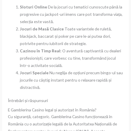
Sloturi Online
De la jocuri cu tematici cunoscute până la
progresive cu jackpot-uri imens care pot transforma viața,
selecția este vastă.
Jocuri de Masă Clasice
Toate variantele de ruletă,
blackjack, baccarat și poker pe care le-ai putea dori,
potrivite pentru iubitorii de strategie.
Cazinou în Timp Real:
O aventură captivantă cu dealeri
profesioniști, care vorbesc cu tine, transformând jocul
într-o activitate socială.
Jocuri Speciale
Nu neglija de opțiuni precum bingo-ul sau
jocurile cu câștig instant pentru o relaxare rapidă și
distractivă.
Întrebări și răspunsuri
E Gamblerina Casino legal și autorizat în România?
Cu siguranță, categoric. Gamblerina Casino funcționează în
România cu o autorizație legală de la Autoritatea Națională de