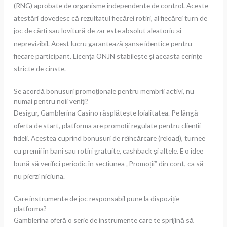
(RNG) aprobate de organisme independente de control. Aceste
atestări dovedesc că rezultatul fiecărei rotiri, al fiecărei turn de
joc de cărți sau lovitură de zar este absolut aleatoriu și
neprevizibil. Acest lucru garantează șanse identice pentru
fiecare participant. Licența ONJN stabilește și aceasta cerințe
stricte de cinste.
Se acordă bonusuri promoționale pentru membrii activi, nu
numai pentru noii veniți?
Desigur, Gamblerina Casino răsplătește loialitatea. Pe lângă
oferta de start, platforma are promoții regulate pentru clienții
fideli. Acestea cuprind bonusuri de reîncărcare (reload), turnee
cu premii în bani sau rotiri gratuite, cashback și altele. E o idee
bună să verifici periodic în secțiunea „Promoții” din cont, ca să
nu pierzi niciuna.
Care instrumente de joc responsabil pune la dispoziție
platforma?
Gamblerina oferă o serie de instrumente care te sprijină să