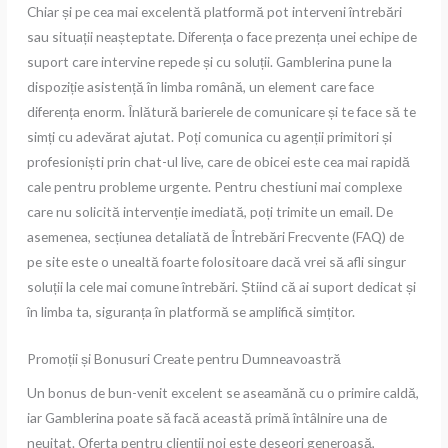
Chiar și pe cea mai excelentă platformă pot interveni întrebări
sau situații neașteptate. Diferența o face prezența unei echipe de
suport care intervine repede și cu soluții. Gamblerina pune la
dispoziție asistență în limba română, un element care face
diferența enorm. Înlătură barierele de comunicare și te face să te
simți cu adevărat ajutat. Poți comunica cu agenții primitori și
profesioniști prin chat-ul live, care de obicei este cea mai rapidă
cale pentru probleme urgente. Pentru chestiuni mai complexe
care nu solicită intervenție imediată, poți trimite un email. De
asemenea, secțiunea detaliată de Întrebări Frecvente (FAQ) de
pe site este o unealtă foarte folositoare dacă vrei să afli singur
soluții la cele mai comune întrebări. Știind că ai suport dedicat și
în limba ta, siguranța în platformă se amplifică simțitor.
Promoții și Bonusuri Create pentru Dumneavoastră
Un bonus de bun-venit excelent se aseamănă cu o primire caldă,
iar Gamblerina poate să facă această primă întâlnire una de
neuitat. Oferta pentru clienții noi este deseori generoasă,