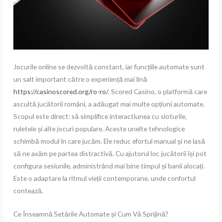
Jocurile online se dezvoltă constant, iar funcțiile automate sunt
un salt important către o experiență mai lină
https://casinoscored.org/ro-ro/
. Scored Casino, o platformă care
ascultă jucătorii români, a adăugat mai multe opțiuni automate.
Scopul este direct: să simplifice interactiunea cu sloturile,
ruletele și alte jocuri populare. Aceste unelte tehnologice
schimbă modul în care jucăm. Ele reduc efortul manual și ne lasă
să ne axăm pe partea distractivă. Cu ajutorul lor, jucătorii își pot
configura sesiunile, administrând mai bine timpul și banii alocați.
Este o adaptare la ritmul vieții contemporane, unde confortul
contează.
Ce Înseamnă Setările Automate și Cum Vă Sprijină?