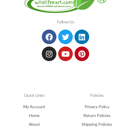
Follow Us
Facebook
Instagram
Twitter
Youtube
Linkedin
Pinterest
Quick Links
Policies
My Account
Privacy Policy
Home
Return Policies
About
Shipping Policies