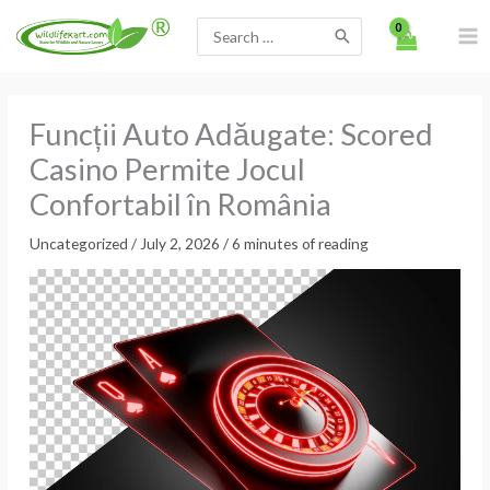
Skip
Search
to
for:
content
Funcții Auto Adăugate: Scored
Casino Permite Jocul
Confortabil în România
Uncategorized
/
July 2, 2026
/
6 minutes of reading