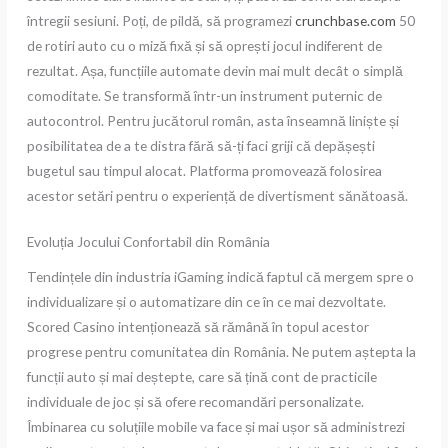
întregii sesiuni. Poți, de pildă, să programezi
crunchbase.com
50
de rotiri auto cu o miză fixă și să oprești jocul indiferent de
rezultat. Așa, funcțiile automate devin mai mult decât o simplă
comoditate. Se transformă într-un instrument puternic de
autocontrol. Pentru jucătorul român, asta înseamnă liniște și
posibilitatea de a te distra fără să-ți faci griji că depășești
bugetul sau timpul alocat. Platforma promovează folosirea
acestor setări pentru o experiență de divertisment sănătoasă.
Evoluția Jocului Confortabil din România
Tendințele din industria iGaming indică faptul că mergem spre o
individualizare și o automatizare din ce în ce mai dezvoltate.
Scored Casino intenționează să rămână în topul acestor
progrese pentru comunitatea din România. Ne putem aștepta la
funcții auto și mai deștepte, care să țină cont de practicile
individuale de joc și să ofere recomandări personalizate.
Îmbinarea cu soluțiile mobile va face și mai ușor să administrezi