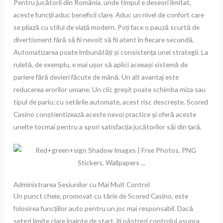
Pentru jucătorii din România, unde timpul e deseori limitat,
aceste funcții aduc beneficii clare. Aduc un nivel de confort care
se pliază cu stilul de viață modern. Poți face o pauză scurtă de
divertisment fără să fii nevoit să fii atent în fiecare secundă.
Automatizarea poate îmbunătăți și consistența unei strategii. La
ruletă, de exemplu, e mai ușor să aplici aceeași sistemă de
pariere fără devieri făcute de mână. Un alt avantaj este
reducerea erorilor umane. Un clic greșit poate schimba miza sau
tipul de pariu; cu setările automate, acest risc descrește. Scored
Casino conștientizează aceste nevoi practice și oferă aceste
unelte tocmai pentru a spori satisfacția jucătorilor săi din țară.
Administrarea Sesiunilor cu Mai Mult Control
Un punct cheie, promovat cu tărie de Scored Casino, este
folosirea funcțiilor auto pentru un joc mai responsabil. Dacă
setezi limite clare înainte de start, îți păstrezi controlul asupra