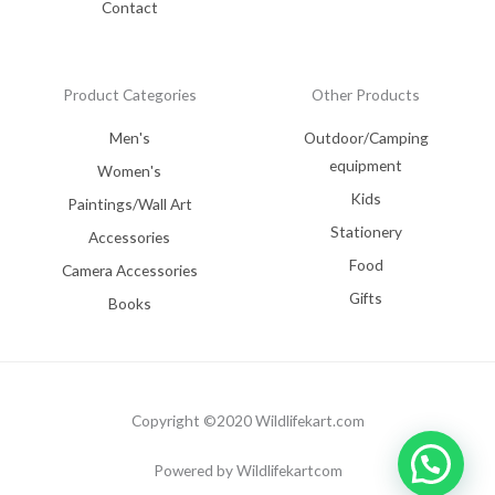
Contact
Product Categories
Other Products
Men's
Outdoor/Camping
equipment
Women's
Kids
Paintings/Wall Art
Stationery
Accessories
Food
Camera Accessories
Gifts
Books
Copyright ©2020 Wildlifekart.com
Powered by Wildlifekartcom