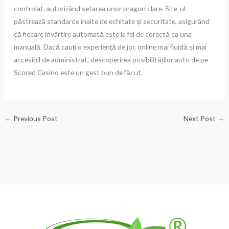
controlat, autorizând setarea unor praguri clare. Site-ul
păstrează standarde înalte de echitate și securitate, asigurând
că fiecare învârtire automată este la fel de corectă ca una
manuală. Dacă cauți o experiență de joc online mai fluidă și mai
accesibil de administrat, descoperirea posibilităților auto de pe
Scored Casino este un gest bun de făcut.
←
Previous Post
Next Post
→