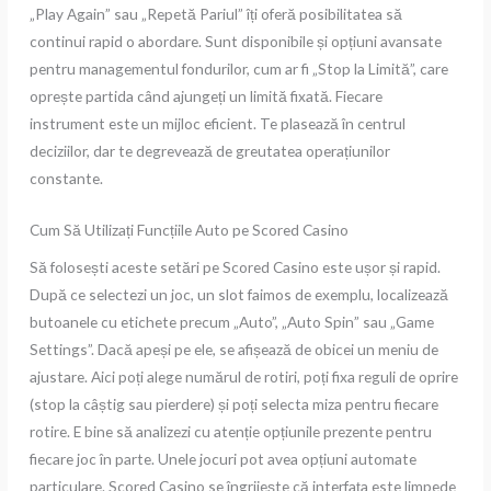
„Play Again” sau „Repetă Pariul” îți oferă posibilitatea să
continui rapid o abordare. Sunt disponibile și opțiuni avansate
pentru managementul fondurilor, cum ar fi „Stop la Limită”, care
oprește partida când ajungeți un limită fixată. Fiecare
instrument este un mijloc eficient. Te plasează în centrul
deciziilor, dar te degrevează de greutatea operațiunilor
constante.
Cum Să Utilizați Funcțiile Auto pe Scored Casino
Să folosești aceste setări pe Scored Casino este ușor și rapid.
După ce selectezi un joc, un slot faimos de exemplu, localizează
butoanele cu etichete precum „Auto”, „Auto Spin” sau „Game
Settings”. Dacă apeși pe ele, se afișează de obicei un meniu de
ajustare. Aici poți alege numărul de rotiri, poți fixa reguli de oprire
(stop la câștig sau pierdere) și poți selecta miza pentru fiecare
rotire. E bine să analizezi cu atenție opțiunile prezente pentru
fiecare joc în parte. Unele jocuri pot avea opțiuni automate
particulare. Scored Casino se îngrijește că interfața este limpede