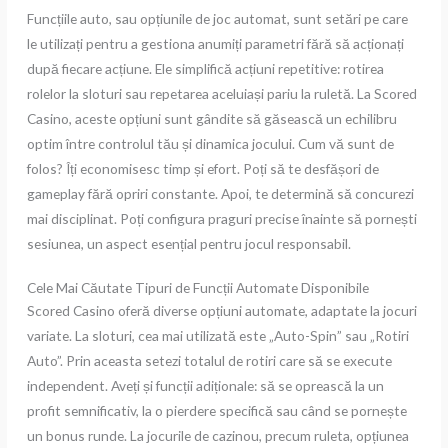
Funcțiile auto, sau opțiunile de joc automat, sunt setări pe care
le utilizați pentru a gestiona anumiți parametri fără să acționați
după fiecare acțiune. Ele simplifică acțiuni repetitive: rotirea
rolelor la sloturi sau repetarea aceluiași pariu la ruletă. La Scored
Casino, aceste opțiuni sunt gândite să găsească un echilibru
optim între controlul tău și dinamica jocului. Cum vă sunt de
folos? Îți economisesc timp și efort. Poți să te desfășori de
gameplay fără opriri constante. Apoi, te determină să concurezi
mai disciplinat. Poți configura praguri precise înainte să pornești
sesiunea, un aspect esențial pentru jocul responsabil.
Cele Mai Căutate Tipuri de Funcții Automate Disponibile
Scored Casino oferă diverse opțiuni automate, adaptate la jocuri
variate. La sloturi, cea mai utilizată este „Auto-Spin” sau „Rotiri
Auto”. Prin aceasta setezi totalul de rotiri care să se execute
independent. Aveți și funcții adiționale: să se oprească la un
profit semnificativ, la o pierdere specifică sau când se pornește
un bonus runde. La jocurile de cazinou, precum ruleta, opțiunea