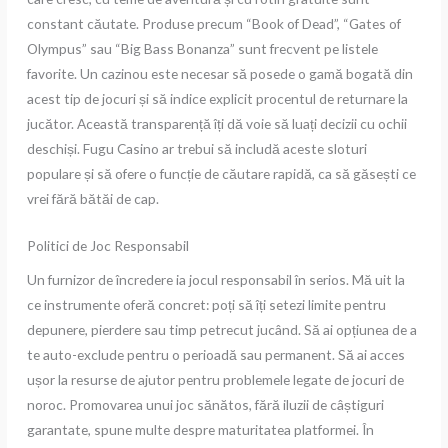
constant căutate. Produse precum “Book of Dead”, “Gates of
Olympus” sau “Big Bass Bonanza” sunt frecvent pe listele
favorite. Un cazinou este necesar să posede o gamă bogată din
acest tip de jocuri și să indice explicit procentul de returnare la
jucător. Această transparență îți dă voie să luați decizii cu ochii
deschiși. Fugu Casino ar trebui să includă aceste sloturi
populare și să ofere o funcție de căutare rapidă, ca să găsești ce
vrei fără bătăi de cap.
Politici de Joc Responsabil
Un furnizor de încredere ia jocul responsabil în serios. Mă uit la
ce instrumente oferă concret: poți să îți setezi limite pentru
depunere, pierdere sau timp petrecut jucând. Să ai opțiunea de a
te auto-exclude pentru o perioadă sau permanent. Să ai acces
ușor la resurse de ajutor pentru problemele legate de jocuri de
noroc. Promovarea unui joc sănătos, fără iluzii de câștiguri
garantate, spune multe despre maturitatea platformei. În