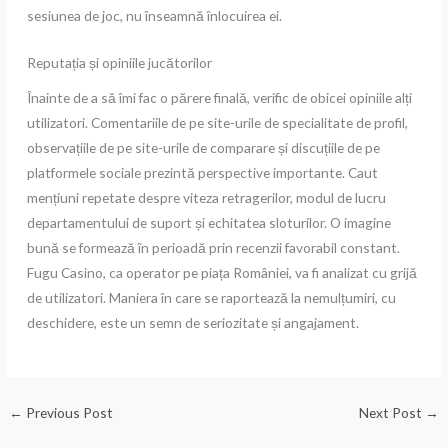
sesiunea de joc, nu înseamnă înlocuirea ei.
Reputația și opiniile jucătorilor
Înainte de a să îmi fac o părere finală, verific de obicei opiniile alți
utilizatori. Comentariile de pe site-urile de specialitate de profil,
observațiile de pe site-urile de comparare și discuțiile de pe
platformele sociale prezintă perspective importante. Caut
mențiuni repetate despre viteza retragerilor, modul de lucru
departamentului de suport și echitatea sloturilor. O imagine
bună se formează în perioadă prin recenzii favorabil constant.
Fugu Casino, ca operator pe piața României, va fi analizat cu grijă
de utilizatori. Maniera în care se raportează la nemulțumiri, cu
deschidere, este un semn de seriozitate și angajament.
←
Previous Post
Next Post
→