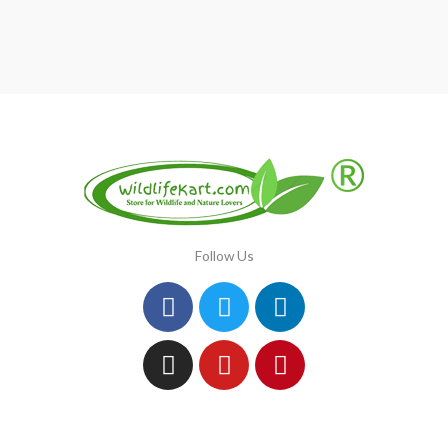
Follow Us
Facebook
Instagram
Twitter
Youtube
Linkedin
Pinterest