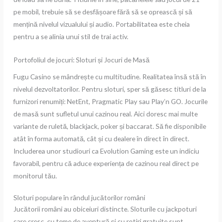
pe mobil, trebuie să se desfășoare fără să se oprească și să
mențină nivelul vizualului și audio. Portabilitatea este cheia
pentru a se alinia unui stil de trai activ.
Portofoliul de jocuri: Sloturi și Jocuri de Masă
Fugu Casino se mândrește cu multitudine. Realitatea însă stă în
nivelul dezvoltatorilor. Pentru sloturi, sper să găsesc titluri de la
furnizori renumiți: NetEnt, Pragmatic Play sau Play’n GO. Jocurile
de masă sunt sufletul unui cazinou real. Aici doresc mai multe
variante de ruletă, blackjack, poker și baccarat. Să fie disponibile
atât în forma automată, cât și cu dealere în direct în direct.
Includerea unor studiouri ca Evolution Gaming este un indiciu
favorabil, pentru că aduce experiența de cazinou real direct pe
monitorul tău.
Sloturi populare în rândul jucătorilor români
Jucătorii români au obiceiuri distincte. Sloturile cu jackpoturi
care cresc, cu teme de aventură și cu rotiri gratuite sunt