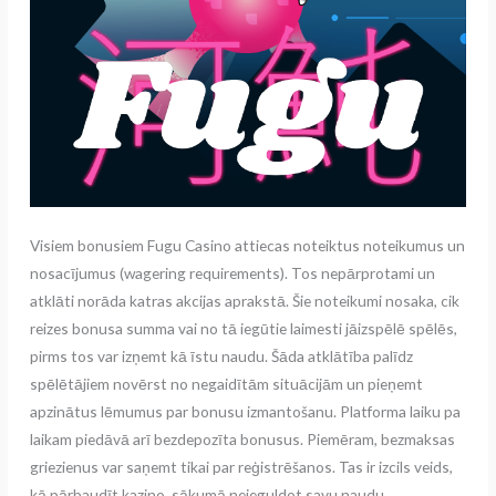
Visiem bonusiem Fugu Casino attiecas noteiktus noteikumus un
nosacījumus (wagering requirements). Tos nepārprotami un
atklāti norāda katras akcijas aprakstā. Šie noteikumi nosaka, cik
reizes bonusa summa vai no tā iegūtie laimesti jāizspēlē spēlēs,
pirms tos var izņemt kā īstu naudu. Šāda atklātība palīdz
spēlētājiem novērst no negaidītām situācijām un pieņemt
apzinātus lēmumus par bonusu izmantošanu. Platforma laiku pa
laikam piedāvā arī bezdepozīta bonusus. Piemēram, bezmaksas
griezienus var saņemt tikai par reģistrēšanos. Tas ir izcils veids,
kā pārbaudīt kazino, sākumā neieguldot savu naudu.