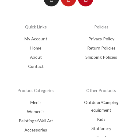
Quick Links
Policies
My Account
Privacy Policy
Home
Return Policies
About
Shipping Policies
Contact
Product Categories
Other Products
Men's
Outdoor/Camping
equipment
Women's
Kids
Paintings/Wall Art
Stationery
Accessories