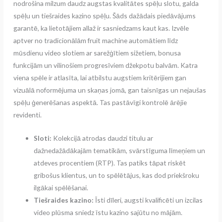
nodrošina milzum daudz augstas kvalitātes spēļu slotu, galda
spēļu un tiešraides kazino spēļu. Šāds dažādais piedāvājums
garantē, ka lietotājiem allaž ir sasniedzams kaut kas. Izvēle
aptver no tradicionālām fruit machine automātiem līdz
mūsdienu video slotiem ar sarežģītiem sižetiem, bonusa
funkcijām un vilinošiem progresīviem džekpotu balvām. Katra
viena spēle ir atlasīta, lai atbilstu augstiem kritērijiem gan
vizuālā noformējuma un skaņas jomā, gan taisnīgas un nejaušas
spēļu ģenerēšanas aspektā. Tas pastāvīgi kontrolē ārējie
revidenti.
Sloti:
Kolekcijā atrodas daudzi titulu ar
dažnedažādākajām tematikām, svārstīguma līmeņiem un
atdeves procentiem (RTP). Tas patiks tāpat riskēt
gribošus klientus, un to spēlētājus, kas dod priekšroku
ilgākai spēlēšanai.
Tiešraides kazino:
Īsti dīleri, augsti kvalificēti un izcilas
video plūsma sniedz īstu kazino sajūtu no mājām.