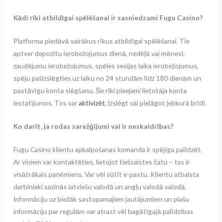
Kādi rīki atbildīgai spēlēšanai ir sasniedzami Fugu Casino?
Platforma piedāvā vairākus rīkus atbildīgai spēlēšanai. Tie
aptver depozītu ierobežojumus dienā, nedēļā vai mēnesī,
zaudējumu ierobežojumus, spēles sesijas laika ierobežojumus,
spēju pašizslēgties uz laiku no 24 stundām līdz 180 dienām un
pastāvīgu konta slēgšanu. Šie rīki pieejami lietotāja konta
iestatījumos. Tos var
aktivizēt
, izslēgt vai pielāgot jebkurā brīdī.
Ko darīt, ja rodas sarežģījumi vai ir neskaidrības?
Fugu Casino klientu apkalpošanas komanda ir spējīga palīdzēt.
Ar viņiem var kontaktēties, lietojot tiešsaistes čatu – tas ir
visātrākais paņēmiens. Var vēl sūtīt e-pastu. Klientu atbalsta
darbinieki sazinās latviešu valodā un angļu valodā valodā.
Informāciju uz biežāk sastopamajiem jautājumiem un plašu
informāciju par regulām var atrast vēl bagātīgajā palīdzības