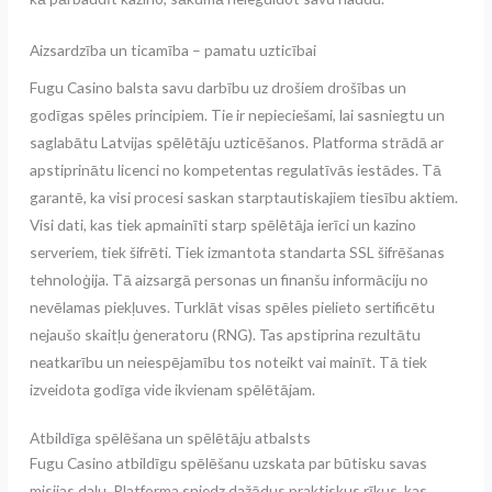
Aizsardzība un ticamība – pamatu uzticībai
Fugu Casino balsta savu darbību uz drošiem drošības un
godīgas spēles principiem. Tie ir nepieciešami, lai sasniegtu un
saglabātu Latvijas spēlētāju uzticēšanos. Platforma strādā ar
apstiprinātu licenci no kompetentas regulatīvās iestādes. Tā
garantē, ka visi procesi saskan starptautiskajiem tiesību aktiem.
Visi dati, kas tiek apmainīti starp spēlētāja ierīci un kazino
serveriem, tiek šifrēti. Tiek izmantota standarta SSL šifrēšanas
tehnoloģija. Tā aizsargā personas un finanšu informāciju no
nevēlamas piekļuves. Turklāt visas spēles pielieto sertificētu
nejaušo skaitļu ģeneratoru (RNG). Tas apstiprina rezultātu
neatkarību un neiespējamību tos noteikt vai mainīt. Tā tiek
izveidota godīga vide ikvienam spēlētājam.
Atbildīga spēlēšana un spēlētāju atbalsts
Fugu Casino atbildīgu spēlēšanu uzskata par būtisku savas
misijas daļu. Platforma sniedz dažādus praktiskus rīkus, kas