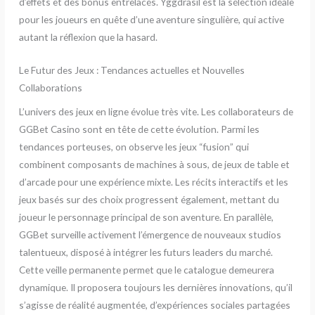
d’effets et des bonus entrelacés. Yggdrasil est la sélection idéale
pour les joueurs en quête d’une aventure singulière, qui active
autant la réflexion que la hasard.
Le Futur des Jeux : Tendances actuelles et Nouvelles
Collaborations
L’univers des jeux en ligne évolue très vite. Les collaborateurs de
GGBet Casino sont en tête de cette évolution. Parmi les
tendances porteuses, on observe les jeux “fusion” qui
combinent composants de machines à sous, de jeux de table et
d’arcade pour une expérience mixte. Les récits interactifs et les
jeux basés sur des choix progressent également, mettant du
joueur le personnage principal de son aventure. En parallèle,
GGBet surveille activement l’émergence de nouveaux studios
talentueux, disposé à intégrer les futurs leaders du marché.
Cette veille permanente permet que le catalogue demeurera
dynamique. Il proposera toujours les dernières innovations, qu’il
s’agisse de réalité augmentée, d’expériences sociales partagées