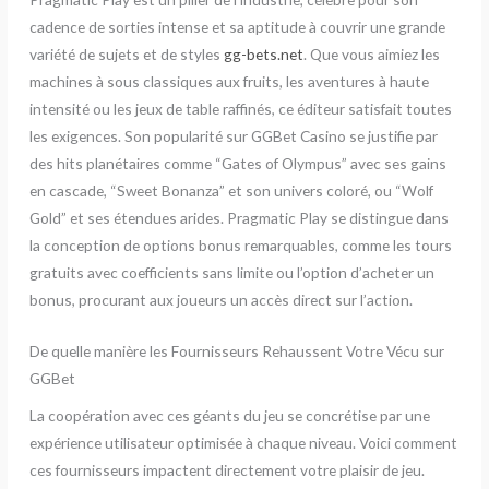
cadence de sorties intense et sa aptitude à couvrir une grande
variété de sujets et de styles
gg-bets.net
. Que vous aimiez les
machines à sous classiques aux fruits, les aventures à haute
intensité ou les jeux de table raffinés, ce éditeur satisfait toutes
les exigences. Son popularité sur GGBet Casino se justifie par
des hits planétaires comme “Gates of Olympus” avec ses gains
en cascade, “Sweet Bonanza” et son univers coloré, ou “Wolf
Gold” et ses étendues arides. Pragmatic Play se distingue dans
la conception de options bonus remarquables, comme les tours
gratuits avec coefficients sans limite ou l’option d’acheter un
bonus, procurant aux joueurs un accès direct sur l’action.
De quelle manière les Fournisseurs Rehaussent Votre Vécu sur
GGBet
La coopération avec ces géants du jeu se concrétise par une
expérience utilisateur optimisée à chaque niveau. Voici comment
ces fournisseurs impactent directement votre plaisir de jeu.