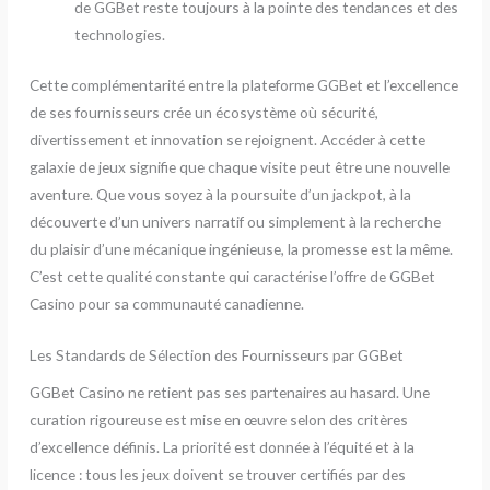
de GGBet reste toujours à la pointe des tendances et des
technologies.
Cette complémentarité entre la plateforme GGBet et l’excellence
de ses fournisseurs crée un écosystème où sécurité,
divertissement et innovation se rejoignent. Accéder à cette
galaxie de jeux signifie que chaque visite peut être une nouvelle
aventure. Que vous soyez à la poursuite d’un jackpot, à la
découverte d’un univers narratif ou simplement à la recherche
du plaisir d’une mécanique ingénieuse, la promesse est la même.
C’est cette qualité constante qui caractérise l’offre de GGBet
Casino pour sa communauté canadienne.
Les Standards de Sélection des Fournisseurs par GGBet
GGBet Casino ne retient pas ses partenaires au hasard. Une
curation rigoureuse est mise en œuvre selon des critères
d’excellence définis. La priorité est donnée à l’équité et à la
licence : tous les jeux doivent se trouver certifiés par des