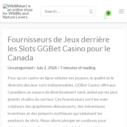
Skip
Search
to
for:
content
Fournisseurs de Jeux derrière
les Slots GGBet Casino pour le
Canada
Uncategorized
/
July 2, 2026
/
7 minutes of reading
Pour qu’un casino en ligne séduise ses joueurs, la qualité et la
diversité des jeux sont indispensables. GGBet Casino offre aux
Canadiens un espace de divertissement varié, animé par les plus
grands studios du secteur. Ces fournisseurs sont les vrais
créateurs des graphismes éblouissants, des mécaniques
inventives et des jackpots mythiques qui séduisent les
amateurs de slots. Nous allons plonger en coulisses pour