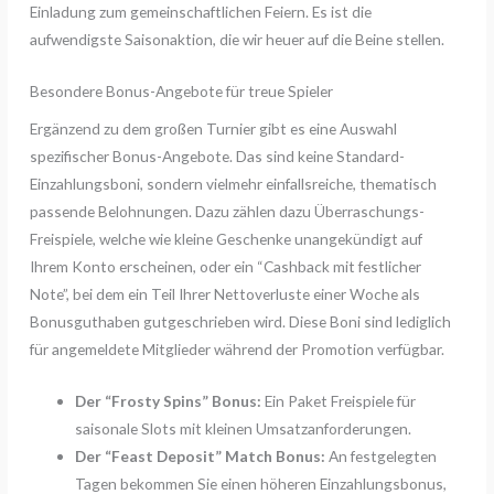
Einladung zum gemeinschaftlichen Feiern. Es ist die
aufwendigste Saisonaktion, die wir heuer auf die Beine stellen.
Besondere Bonus-Angebote für treue Spieler
Ergänzend zu dem großen Turnier gibt es eine Auswahl
spezifischer Bonus-Angebote. Das sind keine Standard-
Einzahlungsboni, sondern vielmehr einfallsreiche, thematisch
passende Belohnungen. Dazu zählen dazu Überraschungs-
Freispiele, welche wie kleine Geschenke unangekündigt auf
Ihrem Konto erscheinen, oder ein “Cashback mit festlicher
Note”, bei dem ein Teil Ihrer Nettoverluste einer Woche als
Bonusguthaben gutgeschrieben wird. Diese Boni sind lediglich
für angemeldete Mitglieder während der Promotion verfügbar.
Der “Frosty Spins” Bonus:
Ein Paket Freispiele für
saisonale Slots mit kleinen Umsatzanforderungen.
Der “Feast Deposit” Match Bonus:
An festgelegten
Tagen bekommen Sie einen höheren Einzahlungsbonus,