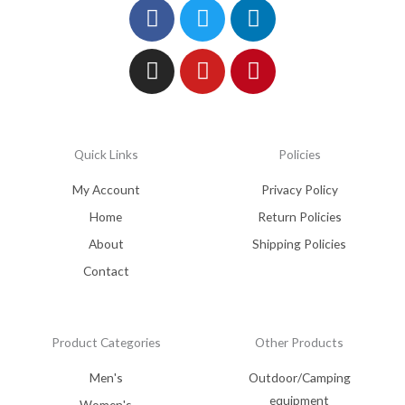
Facebook
Instagram
Twitter
Youtube
Linkedin
Pinterest
Quick Links
Policies
My Account
Privacy Policy
Home
Return Policies
About
Shipping Policies
Contact
Product Categories
Other Products
Men's
Outdoor/Camping
equipment
Women's