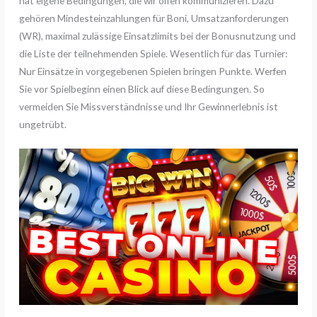
hat eigene Bedingungen, die wir offen kommunizieren. Dazu
gehören Mindesteinzahlungen für Boni, Umsatzanforderungen
(WR), maximal zulässige Einsatzlimits bei der Bonusnutzung und
die Liste der teilnehmenden Spiele. Wesentlich für das Turnier:
Nur Einsätze in vorgegebenen Spielen bringen Punkte. Werfen
Sie vor Spielbeginn einen Blick auf diese Bedingungen. So
vermeiden Sie Missverständnisse und Ihr Gewinnerlebnis ist
ungetrübt.