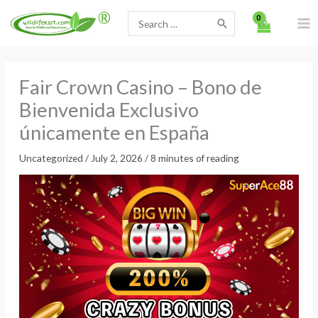
Skip
Search
to
for:
content
Fair Crown Casino – Bono de
Bienvenida Exclusivo
únicamente en España
Uncategorized
/
July 2, 2026
/
8 minutes of reading