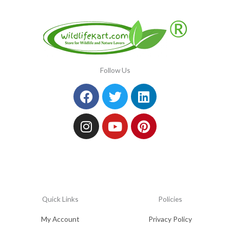
Follow Us
Facebook
Instagram
Twitter
Youtube
Linkedin
Pinterest
Quick Links
Policies
My Account
Privacy Policy