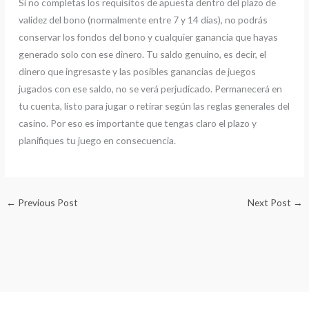
Si no completas los requisitos de apuesta dentro del plazo de
validez del bono (normalmente entre 7 y 14 días), no podrás
conservar los fondos del bono y cualquier ganancia que hayas
generado solo con ese dinero. Tu saldo genuino, es decir, el
dinero que ingresaste y las posibles ganancias de juegos
jugados con ese saldo, no se verá perjudicado. Permanecerá en
tu cuenta, listo para jugar o retirar según las reglas generales del
casino. Por eso es importante que tengas claro el plazo y
planifiques tu juego en consecuencia.
←
Previous Post
Next Post
→