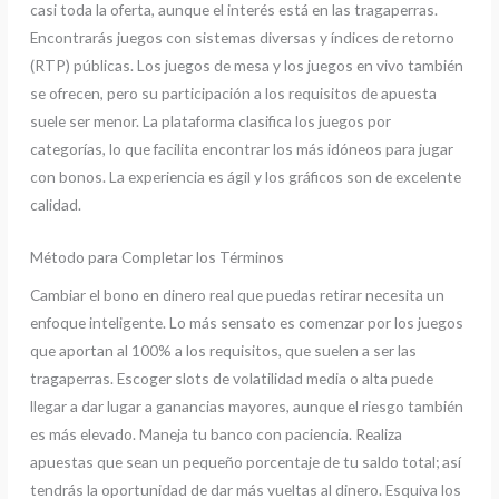
casi toda la oferta, aunque el interés está en las tragaperras.
Encontrarás juegos con sistemas diversas y índices de retorno
(RTP) públicas. Los juegos de mesa y los juegos en vivo también
se ofrecen, pero su participación a los requisitos de apuesta
suele ser menor. La plataforma clasifica los juegos por
categorías, lo que facilita encontrar los más idóneos para jugar
con bonos. La experiencia es ágil y los gráficos son de excelente
calidad.
Método para Completar los Términos
Cambiar el bono en dinero real que puedas retirar necesita un
enfoque inteligente. Lo más sensato es comenzar por los juegos
que aportan al 100% a los requisitos, que suelen a ser las
tragaperras. Escoger slots de volatilidad media o alta puede
llegar a dar lugar a ganancias mayores, aunque el riesgo también
es más elevado. Maneja tu banco con paciencia. Realiza
apuestas que sean un pequeño porcentaje de tu saldo total; así
tendrás la oportunidad de dar más vueltas al dinero. Esquiva los