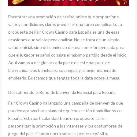
Encontrar una promoción de casino online que proporcione
valor y condiciones claras puede ser una tarea complicada. La
propuesta de Fair Crown Casino para España es una de esas
ocasiones que vale la pena analizar. No se trata de un simple
saludo inicial, sino del comienzo de una conexión pensada para
que el jugador español consiga el máximo partido desde el inicio.
Aquí vamos a desglosar cada parte de este paquete de
bienvenida: sus beneficios, sus reglas y la mejor manera de
emplearlo. Buscamos que tengas toda la data sobre la mesa.
Descubriendo el Bono de bienvenida Especial para España
Fair Crown Casino ha lanzado una campaña de bienvenida que
pueden aprovechar solamente quienes están domiciliados en
España. Esta particularidad tiene un propósito claro:
personalizar la promoción a los intereses y los costumbres de
juego del país. El bono opera sobre el primer depósito,