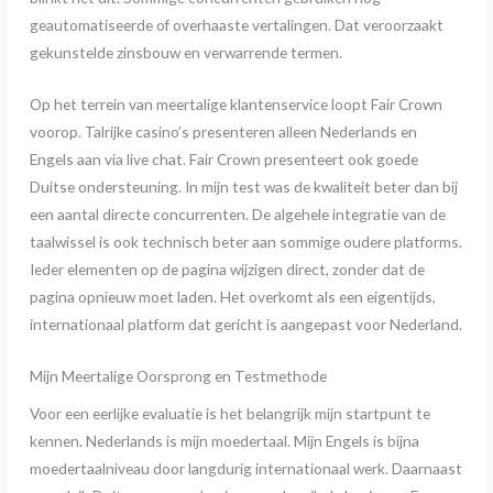
geautomatiseerde of overhaaste vertalingen. Dat veroorzaakt
gekunstelde zinsbouw en verwarrende termen.
Op het terrein van meertalige klantenservice loopt Fair Crown
voorop. Talrijke casino’s presenteren alleen Nederlands en
Engels aan via live chat. Fair Crown presenteert ook goede
Duitse ondersteuning. In mijn test was de kwaliteit beter dan bij
een aantal directe concurrenten. De algehele integratie van de
taalwissel is ook technisch beter aan sommige oudere platforms.
Ieder elementen op de pagina wijzigen direct, zonder dat de
pagina opnieuw moet laden. Het overkomt als een eigentijds,
internationaal platform dat gericht is aangepast voor Nederland.
Mijn Meertalige Oorsprong en Testmethode
Voor een eerlijke evaluatie is het belangrijk mijn startpunt te
kennen. Nederlands is mijn moedertaal. Mijn Engels is bijna
moedertaalniveau door langdurig internationaal werk. Daarnaast