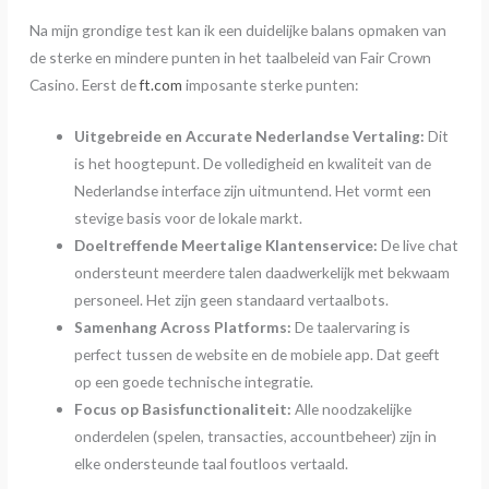
Na mijn grondige test kan ik een duidelijke balans opmaken van
de sterke en mindere punten in het taalbeleid van Fair Crown
Casino. Eerst de
ft.com
imposante sterke punten:
Uitgebreide en Accurate Nederlandse Vertaling:
Dit
is het hoogtepunt. De volledigheid en kwaliteit van de
Nederlandse interface zijn uitmuntend. Het vormt een
stevige basis voor de lokale markt.
Doeltreffende Meertalige Klantenservice:
De live chat
ondersteunt meerdere talen daadwerkelijk met bekwaam
personeel. Het zijn geen standaard vertaalbots.
Samenhang Across Platforms:
De taalervaring is
perfect tussen de website en de mobiele app. Dat geeft
op een goede technische integratie.
Focus op Basisfunctionaliteit:
Alle noodzakelijke
onderdelen (spelen, transacties, accountbeheer) zijn in
elke ondersteunde taal foutloos vertaald.