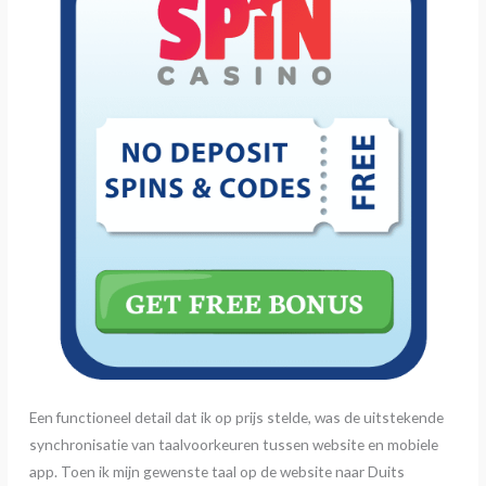
Een functioneel detail dat ik op prijs stelde, was de uitstekende
synchronisatie van taalvoorkeuren tussen website en mobiele
app. Toen ik mijn gewenste taal op de website naar Duits