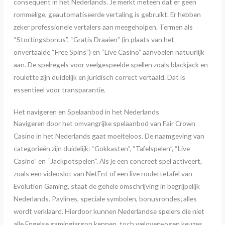
consequent in het Nederlands. Je merkt meteen dat er geen
rommelige, geautomatiseerde vertaling is gebruikt. Er hebben
zeker professionele vertalers aan meegeholpen. Termen als
“Stortingsbonus”, “Gratis Draaien” (in plaats van het
onvertaalde “Free Spins”) en “Live Casino” aanvoelen natuurlijk
aan. De spelregels voor veelgespeelde spellen zoals blackjack en
roulette zijn duidelijk en juridisch correct vertaald. Dat is
essentieel voor transparantie.
Het navigeren en Spelaanbod in het Nederlands
Navigeren door het omvangrijke spelaanbod van Fair Crown
Casino in het Nederlands gaat moeiteloos. De naamgeving van
categorieën zijn duidelijk: “Gokkasten”, “Tafelspelen”, “Live
Casino” en “Jackpotspelen”. Als je een concreet spel activeert,
zoals een videoslot van NetEnt of een live roulettetafel van
Evolution Gaming, staat de gehele omschrijving in begrijpelijk
Nederlands. Paylines, speciale symbolen, bonusrondes; alles
wordt verklaard. Hierdoor kunnen Nederlandse spelers die niet
alle Engelse gamingjargon kennen, toch weloverwogen keuzes