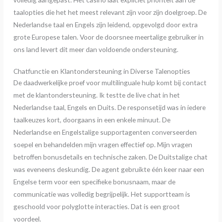
taalopties die het het meest relevant zijn voor zijn doelgroep. De
Nederlandse taal en Engels zijn leidend, opgevolgd door extra
grote Europese talen. Voor de doorsnee meertalige gebruiker in
ons land levert dit meer dan voldoende ondersteuning.
Chatfunctie en Klantondersteuning in Diverse Talenopties
De daadwerkelijke proef voor multilinguale hulp komt bij contact
met de klantondersteuning. Ik testte de live chat in het
Nederlandse taal, Engels en Duits. De responsetijd was in iedere
taalkeuzes kort, doorgaans in een enkele minuut. De
Nederlandse en Engelstalige supportagenten converseerden
soepel en behandelden mijn vragen effectief op. Mijn vragen
betroffen bonusdetails en technische zaken. De Duitstalige chat
was eveneens deskundig. De agent gebruikte één keer naar een
Engelse term voor een specifieke bonusnaam, maar de
communicatie was volledig begrijpelijk. Het supportteam is
geschoold voor polyglotte interacties. Dat is een groot
voordeel.