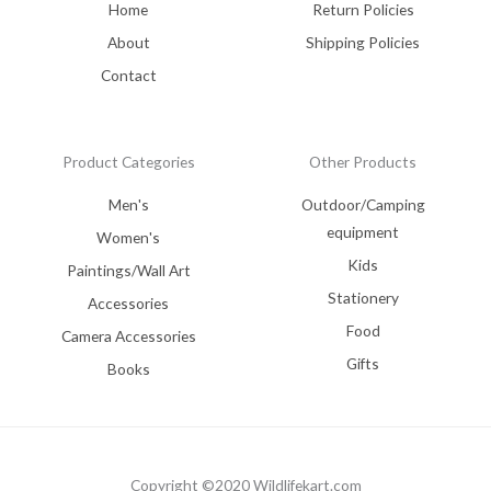
Home
Return Policies
About
Shipping Policies
Contact
Product Categories
Other Products
Men's
Outdoor/Camping
equipment
Women's
Kids
Paintings/Wall Art
Stationery
Accessories
Food
Camera Accessories
Gifts
Books
Copyright ©2020 Wildlifekart.com