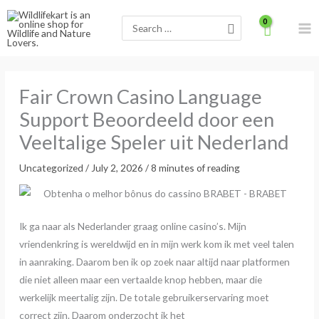
Skip
Search
to
for:
content
Fair Crown Casino Language
Support Beoordeeld door een
Veeltalige Speler uit Nederland
Uncategorized
/
July 2, 2026
/
8 minutes of reading
Ik ga naar als Nederlander graag online casino’s. Mijn
vriendenkring is wereldwijd en in mijn werk kom ik met veel talen
in aanraking. Daarom ben ik op zoek naar altijd naar platformen
die niet alleen maar een vertaalde knop hebben, maar die
werkelijk meertalig zijn. De totale gebruikerservaring moet
correct zijn. Daarom onderzocht ik het