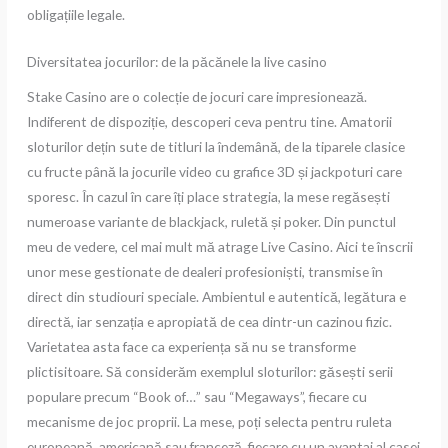
obligațiile legale.
Diversitatea jocurilor: de la păcănele la live casino
Stake Casino are o colecție de jocuri care impresionează.
Indiferent de dispoziție, descoperi ceva pentru tine. Amatorii
sloturilor dețin sute de titluri la îndemână, de la tiparele clasice
cu fructe până la jocurile video cu grafice 3D și jackpoturi care
sporesc. În cazul în care îți place strategia, la mese regăsești
numeroase variante de blackjack, ruletă și poker. Din punctul
meu de vedere, cel mai mult mă atrage Live Casino. Aici te înscrii
unor mese gestionate de dealeri profesioniști, transmise în
direct din studiouri speciale. Ambientul e autentică, legătura e
directă, iar senzația e apropiată de cea dintr-un cazinou fizic.
Varietatea asta face ca experiența să nu se transforme
plictisitoare. Să considerăm exemplul sloturilor: găsești serii
populare precum “Book of…” sau “Megaways”, fiecare cu
mecanisme de joc proprii. La mese, poți selecta pentru ruleta
europeană, americană sau franceză, fiecare cu un avantaj al casei