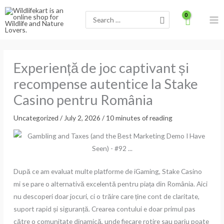
Skip
Search
to
for:
content
Experiență de joc captivant și
recompense autentice la Stake
Casino pentru România
Uncategorized
/
July 2, 2026
/
10 minutes of reading
După ce am evaluat multe platforme de iGaming, Stake Casino
mi se pare o alternativă excelentă pentru piața din România. Aici
nu descoperi doar jocuri, ci o trăire care ține cont de claritate,
suport rapid și siguranță. Crearea contului e doar primul pas
către o comunitate dinamică, unde fiecare rotire sau pariu poate