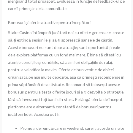
menținând totul proaspăt. Evoluează în funcție de feedback-ul pe
care îl primește de la comunitate.
Bonusuri și oferte atractive pentru începători
Stake Casino întâmpină jucătorii noi cu oferte generoase, create
să-ți extindă sesiunile și să-ți sporească șansele de câștig.
Aceste bonusuri nu sunt doar atracție; sunt oportunități reale
de a explora platforma cu un fond mai mare. E bine să citești cu
atenție condițiile și condițiile, să asimilezi obligațiile de rulaj,
pentru a valorifica la maxim. Oferta de bun venit e de obicei
organizată pe mai multe depozite, așa că primești recompense în
prima săptămână de activitate. Recomand să folosești aceste
bonusuri pentru a testa diferite jocuri și a-ți dezvolta o strategie,
fără să investești toți banii din start. Pe lângă oferta de început,
platforma are o alternanță constantă de bonusuri pentru
jucătorii fideli. Acestea pot fi:
Promoții de reîncărcare în weekend, care îți acordă un rate