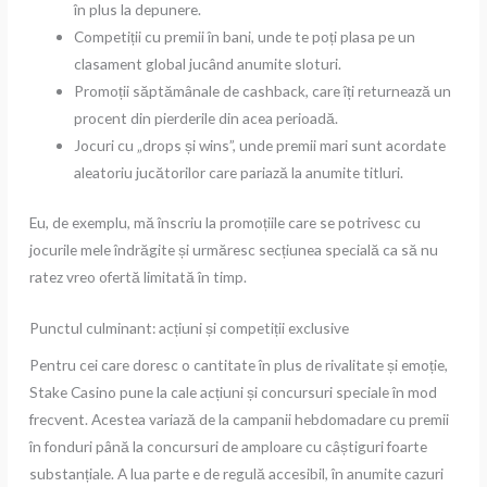
în plus la depunere.
Competiții cu premii în bani, unde te poți plasa pe un
clasament global jucând anumite sloturi.
Promoții săptămânale de cashback, care îți returnează un
procent din pierderile din acea perioadă.
Jocuri cu „drops și wins”, unde premii mari sunt acordate
aleatoriu jucătorilor care pariază la anumite titluri.
Eu, de exemplu, mă înscriu la promoțiile care se potrivesc cu
jocurile mele îndrăgite și urmăresc secțiunea specială ca să nu
ratez vreo ofertă limitată în timp.
Punctul culminant: acțiuni și competiții exclusive
Pentru cei care doresc o cantitate în plus de rivalitate și emoție,
Stake Casino pune la cale acțiuni și concursuri speciale în mod
frecvent. Acestea variază de la campanii hebdomadare cu premii
în fonduri până la concursuri de amploare cu câștiguri foarte
substanțiale. A lua parte e de regulă accesibil, în anumite cazuri