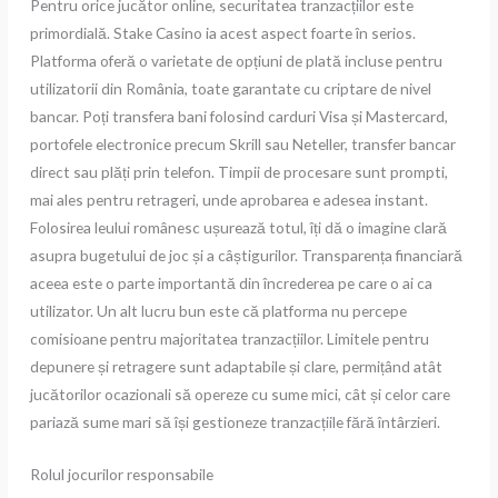
Pentru orice jucător online, securitatea tranzacțiilor este
primordială. Stake Casino ia acest aspect foarte în serios.
Platforma oferă o varietate de opțiuni de plată incluse pentru
utilizatorii din România, toate garantate cu criptare de nivel
bancar. Poți transfera bani folosind carduri Visa și Mastercard,
portofele electronice precum Skrill sau Neteller, transfer bancar
direct sau plăți prin telefon. Timpii de procesare sunt prompti,
mai ales pentru retrageri, unde aprobarea e adesea instant.
Folosirea leului românesc ușurează totul, îți dă o imagine clară
asupra bugetului de joc și a câștigurilor. Transparența financiară
aceea este o parte importantă din încrederea pe care o ai ca
utilizator. Un alt lucru bun este că platforma nu percepe
comisioane pentru majoritatea tranzacțiilor. Limitele pentru
depunere și retragere sunt adaptabile și clare, permițând atât
jucătorilor ocazionali să opereze cu sume mici, cât și celor care
pariază sume mari să își gestioneze tranzacțiile fără întârzieri.
Rolul jocurilor responsabile