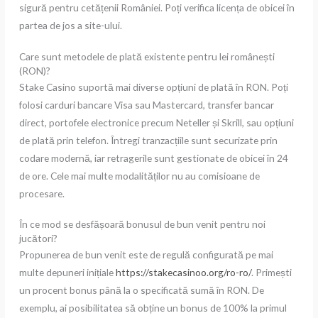
sigură pentru cetățenii României. Poți verifica licența de obicei în
partea de jos a site-ului.
Care sunt metodele de plată existente pentru lei românești
(RON)?
Stake Casino suportă mai diverse opțiuni de plată în RON. Poți
folosi carduri bancare Visa sau Mastercard, transfer bancar
direct, portofele electronice precum Neteller și Skrill, sau opțiuni
de plată prin telefon. Întregi tranzacțiile sunt securizate prin
codare modernă, iar retragerile sunt gestionate de obicei în 24
de ore. Cele mai multe modalităților nu au comisioane de
procesare.
În ce mod se desfășoară bonusul de bun venit pentru noi
jucători?
Propunerea de bun venit este de regulă configurată pe mai
multe depuneri inițiale
https://stakecasinoo.org/ro-ro/
. Primești
un procent bonus până la o specificată sumă în RON. De
exemplu, ai posibilitatea să obține un bonus de 100% la primul