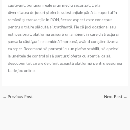
captivant, bonusuri reale și un mediu securizat. De la
diversitatea de jocuri și oferte substanțiale până la suportul în
română și tranzacțiile în RON, fiecare aspect este conceput
pentru o trăire plăcută și gratifiantă. Fie că joci ocazional sau
ești pasionat, platforma asigură un ambient în care distracția și
șansa la câștiguri se combină împreună, având conștientizarea
ca reper. Recomand să pornești cu un plafon stabilit, să apelezi
la uneltele de control și să parcurgi oferta cu atenție, ca să
descoperi tot ce are de oferit această platformă pentru sesiunea
ta de joc online.
←
Previous Post
Next Post
→