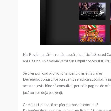
Nu. Reglementările românească și politicile Scored Cas
ani. Cazinoul va valida vârsta în timpul procesului KYC. 
Se oferă un cod promoțional pentru înregistrare?
De regulă, bonusul de bun venit se aplică automat la pr
acestea, este bine să consultați periodic pagina de ofe
jucătorilor deja prezenți.
Ce măsuri iau dacă am pierdut parola contului?
Pe pagina de conectare, apăsați pe linkul „Ai uitat parol