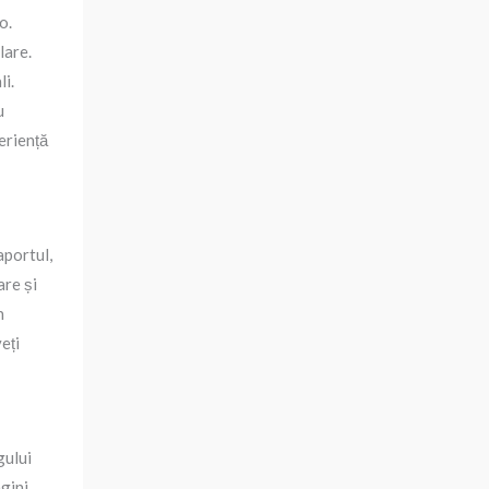
o.
lare.
li.
u
periență
aportul,
are și
n
eți
gului
agini