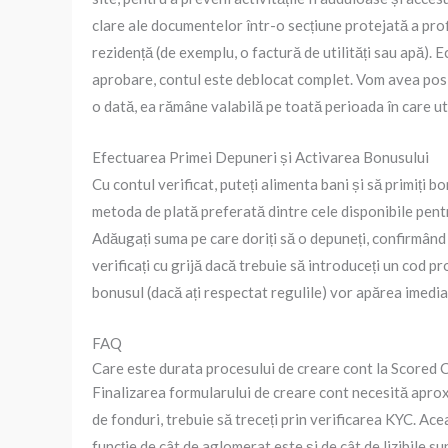
clare ale documentelor într-o secțiune protejată a profi
rezidență (de exemplu, o factură de utilități sau apă).
aprobare, contul este deblocat complet. Vom avea posib
o dată, ea rămâne valabilă pe toată perioada în care util
Efectuarea Primei Depuneri și Activarea Bonusului
Cu contul verificat, puteți alimenta bani și să primiți
metoda de plată preferată dintre cele disponibile pent
Adăugați suma pe care doriți să o depuneți, confirmând 
verificați cu grijă dacă trebuie să introduceți un cod p
bonusul (dacă ați respectat regulile) vor apărea imediat 
FAQ
Care este durata procesului de creare cont la Scored 
Finalizarea formularului de creare cont necesită aproxi
de fonduri, trebuie să treceți prin verificarea KYC. Ace
funcție de cât de aglomerat este și de cât de lizibile s