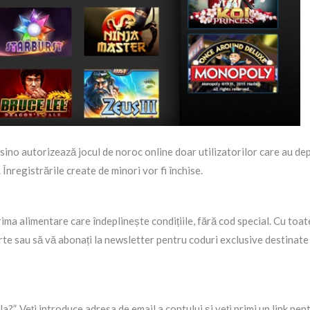
ino autorizează jocul de noroc online doar utilizatorilor care au de
Înregistrările create de minori vor fi închise.
ima alimentare care îndeplinește condițiile, fără cod special. Cu toat
rte sau să vă abonați la newsletter pentru coduri exclusive destinate
a?”. Veți introduce adresa de email a contului și veți primi un link pen