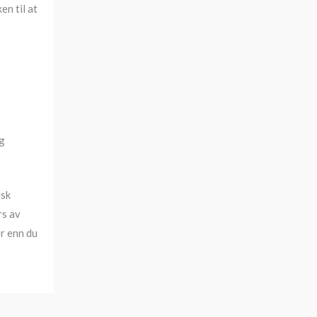
n til at
og
isk
rs av
or enn du