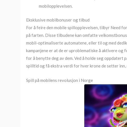
mobilopplevelsen.
Eksklusive mobilbonuser og tilbud
For å feire den mobile spillopplevelsen, tilbyr Need f
på farten. Disse tilbudene kan omfatte velkomstbonuse
mobil-optimaliserte automatene, eller til og med ded
kampanjene er at de er uproblematiske å aktivere og fo
for å benytte deg av dem. Ved å holde seg oppdatert på
spilltid og få ekstra verdi for hver krone de setter i
Spill på mobilens revolusjon i Norge