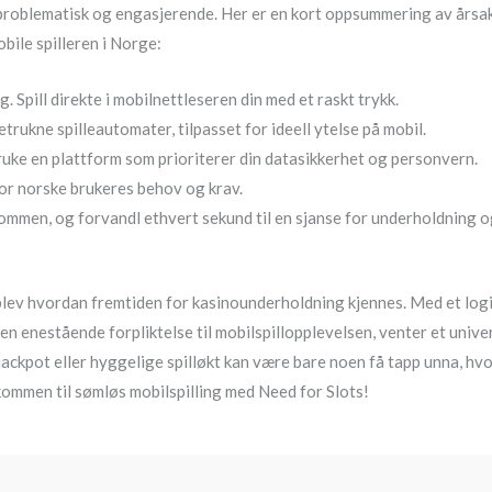
problematisk og engasjerende. Her er en kort oppsummering av årsake
obile spilleren i Norge:
 Spill direkte i mobilnettleseren din med et raskt trykk.
trukne spilleautomater, tilpasset for ideell ytelse på mobil.
ruke en plattform som prioriterer din datasikkerhet og personvern.
or norske brukeres behov og krav.
ommen, og forvandl ethvert sekund til en sjanse for underholdning 
plev hvordan fremtiden for kasinounderholdning kjennes. Med et log
g en enestående forpliktelse til mobilspillopplevelsen, venter et unive
ackpot eller hyggelige spilløkt kan være bare noen få tapp unna, hv
kommen til sømløs mobilspilling med Need for Slots!