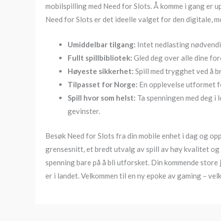
mobilspilling med Need for Slots. Å komme i gang er u
Need for Slots er det ideelle valget for den digitale, m
Umiddelbar tilgang:
Intet nedlasting nødvendig.
Fullt spillbibliotek:
Gled deg over alle dine fore
Høyeste sikkerhet:
Spill med trygghet ved å b
Tilpasset for Norge:
En opplevelse utformet f
Spill hvor som helst:
Ta spenningen med deg i l
gevinster.
Besøk Need for Slots fra din mobile enhet i dag og op
grensesnitt, et bredt utvalg av spill av høy kvalitet o
spenning bare på å bli utforsket. Din kommende store j
er i landet. Velkommen til en ny epoke av gaming – vel