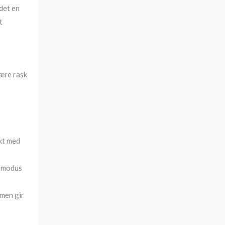
det en
t
være rask
skt med
o-modus
rmen gir