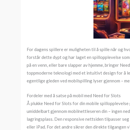
For dagens spillere er muligheten til å spille når og hvo
forstår dette dypt og har laget en spillopplevelse som 
på en venn, eller bare slapper av hjemme, bringer Need
toppmoderne teknologi med et intuitivt design for å 
egentlige gleden ved mobilspilling lyser gjennom – med
Fordeler med å satse på mobil med Need for Slots
Å plukke Need for Slots for din mobile spillopplevelse 
umiddelbart gjennom mobilnettleseren din – ingen nedla
lagringsplass. Den responsive nettsiden tilpasser seg
eller iPad. For det andre sikrer den direkte tilgangen 