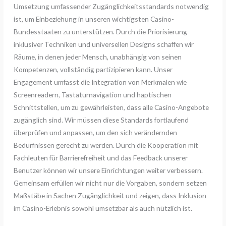
Umsetzung umfassender Zugänglichkeitsstandards notwendig
ist, um Einbeziehung in unseren wichtigsten Casino-
Bundesstaaten zu unterstützen. Durch die Priorisierung
inklusiver Techniken und universellen Designs schaffen wir
Räume, in denen jeder Mensch, unabhängig von seinen
Kompetenzen, vollständig partizipieren kann. Unser
Engagement umfasst die Integration von Merkmalen wie
Screenreadern, Tastaturnavigation und haptischen
Schnittstellen, um zu gewährleisten, dass alle Casino-Angebote
zugänglich sind. Wir müssen diese Standards fortlaufend
überprüfen und anpassen, um den sich verändernden
Bedürfnissen gerecht zu werden. Durch die Kooperation mit
Fachleuten für Barrierefreiheit und das Feedback unserer
Benutzer können wir unsere Einrichtungen weiter verbessern.
Gemeinsam erfüllen wir nicht nur die Vorgaben, sondern setzen
Maßstäbe in Sachen Zugänglichkeit und zeigen, dass Inklusion
im Casino-Erlebnis sowohl umsetzbar als auch nützlich ist.