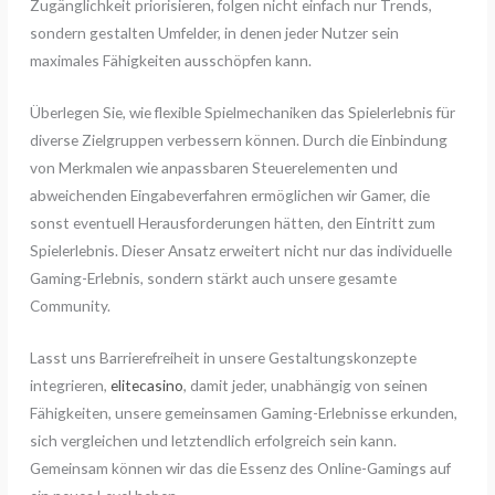
Zugänglichkeit priorisieren, folgen nicht einfach nur Trends,
sondern gestalten Umfelder, in denen jeder Nutzer sein
maximales Fähigkeiten ausschöpfen kann.
Überlegen Sie, wie flexible Spielmechaniken das Spielerlebnis für
diverse Zielgruppen verbessern können. Durch die Einbindung
von Merkmalen wie anpassbaren Steuerelementen und
abweichenden Eingabeverfahren ermöglichen wir Gamer, die
sonst eventuell Herausforderungen hätten, den Eintritt zum
Spielerlebnis. Dieser Ansatz erweitert nicht nur das individuelle
Gaming-Erlebnis, sondern stärkt auch unsere gesamte
Community.
Lasst uns Barrierefreiheit in unsere Gestaltungskonzepte
integrieren,
elitecasino
, damit jeder, unabhängig von seinen
Fähigkeiten, unsere gemeinsamen Gaming-Erlebnisse erkunden,
sich vergleichen und letztendlich erfolgreich sein kann.
Gemeinsam können wir das die Essenz des Online-Gamings auf