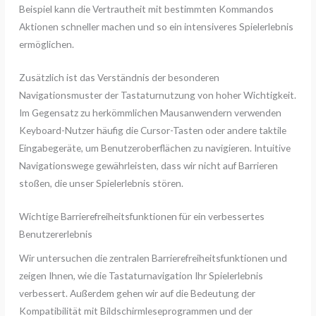
Beispiel kann die Vertrautheit mit bestimmten Kommandos
Aktionen schneller machen und so ein intensiveres Spielerlebnis
ermöglichen.
Zusätzlich ist das Verständnis der besonderen
Navigationsmuster der Tastaturnutzung von hoher Wichtigkeit.
Im Gegensatz zu herkömmlichen Mausanwendern verwenden
Keyboard-Nutzer häufig die Cursor-Tasten oder andere taktile
Eingabegeräte, um Benutzeroberflächen zu navigieren. Intuitive
Navigationswege gewährleisten, dass wir nicht auf Barrieren
stoßen, die unser Spielerlebnis stören.
Wichtige Barrierefreiheitsfunktionen für ein verbessertes
Benutzererlebnis
Wir untersuchen die zentralen Barrierefreiheitsfunktionen und
zeigen Ihnen, wie die Tastaturnavigation Ihr Spielerlebnis
verbessert. Außerdem gehen wir auf die Bedeutung der
Kompatibilität mit Bildschirmleseprogrammen und der