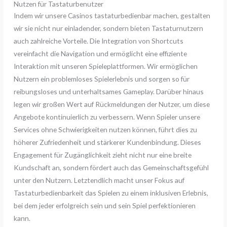
Nutzen für Tastaturbenutzer
Indem wir unsere Casinos tastaturbedienbar machen, gestalten
wir sie nicht nur einladender, sondern bieten Tastaturnutzern
auch zahlreiche Vorteile. Die Integration von Shortcuts
vereinfacht die Navigation und ermöglicht eine effiziente
Interaktion mit unseren Spieleplattformen. Wir ermöglichen
Nutzern ein problemloses Spielerlebnis und sorgen so für
reibungsloses und unterhaltsames Gameplay. Darüber hinaus
legen wir großen Wert auf Rückmeldungen der Nutzer, um diese
Angebote kontinuierlich zu verbessern. Wenn Spieler unsere
Services ohne Schwierigkeiten nutzen können, führt dies zu
höherer Zufriedenheit und stärkerer Kundenbindung. Dieses
Engagement für Zugänglichkeit zieht nicht nur eine breite
Kundschaft an, sondern fördert auch das Gemeinschaftsgefühl
unter den Nutzern. Letztendlich macht unser Fokus auf
Tastaturbedienbarkeit das Spielen zu einem inklusiven Erlebnis,
bei dem jeder erfolgreich sein und sein Spiel perfektionieren
kann.