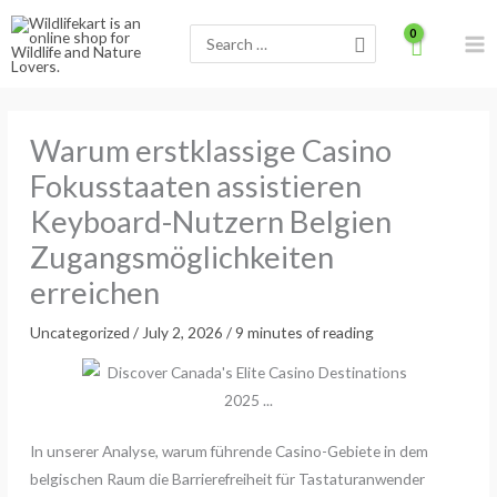
Skip
Search
to
for:
content
Warum erstklassige Casino
Fokusstaaten assistieren
Keyboard-Nutzern Belgien
Zugangsmöglichkeiten
erreichen
Uncategorized
/
July 2, 2026
/
9 minutes of reading
In unserer Analyse, warum führende Casino-Gebiete in dem
belgischen Raum die Barrierefreiheit für Tastaturanwender