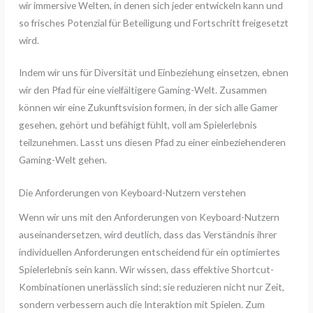
wir immersive Welten, in denen sich jeder entwickeln kann und
so frisches Potenzial für Beteiligung und Fortschritt freigesetzt
wird.
Indem wir uns für Diversität und Einbeziehung einsetzen, ebnen
wir den Pfad für eine vielfältigere Gaming-Welt. Zusammen
können wir eine Zukunftsvision formen, in der sich alle Gamer
gesehen, gehört und befähigt fühlt, voll am Spielerlebnis
teilzunehmen. Lasst uns diesen Pfad zu einer einbeziehenderen
Gaming-Welt gehen.
Die Anforderungen von Keyboard-Nutzern verstehen
Wenn wir uns mit den Anforderungen von Keyboard-Nutzern
auseinandersetzen, wird deutlich, dass das Verständnis ihrer
individuellen Anforderungen entscheidend für ein optimiertes
Spielerlebnis sein kann. Wir wissen, dass effektive Shortcut-
Kombinationen unerlässlich sind; sie reduzieren nicht nur Zeit,
sondern verbessern auch die Interaktion mit Spielen. Zum