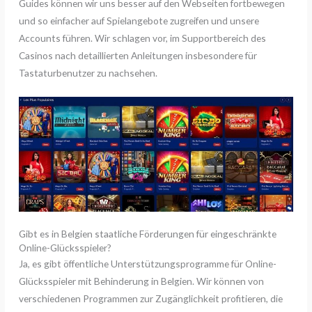
Guides können wir uns besser auf den Webseiten fortbewegen
und so einfacher auf Spielangebote zugreifen und unsere
Accounts führen. Wir schlagen vor, im Supportbereich des
Casinos nach detaillierten Anleitungen insbesondere für
Tastaturbenutzer zu nachsehen.
Gibt es in Belgien staatliche Förderungen für eingeschränkte
Online-Glücksspieler?
Ja, es gibt öffentliche Unterstützungsprogramme für Online-
Glücksspieler mit Behinderung in Belgien. Wir können von
verschiedenen Programmen zur Zugänglichkeit profitieren, die