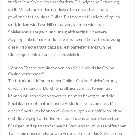
zugängliche Spielerlebnisse fördern. Die belgische Regierung
stellt Mittel zur Förderung dieser Initiativen bereit und
gewährleistet so, dass Online-Plattformen für alle zugänglich
sind. Indem wir diese Hilfen nutzen, können wir unser
Spielerlebnis steigern und uns gleichzeitig für bessere
Zugänglichkeit in der Industrie einsetzen. Die Unterstützung
dieser Projekte trägt dazu bei, ein barrierefreieres Online-
Glücksspielumfeld für alle zu entwickeln.
Können Tastenkombinationen das Spielerlebnis im Online-
Casino verbessern?
Tastaturkürzel können unser Online-Casino-Spielerfahrung
erheblich steigern. Durch eine effizientere Tasteneingabe
können wir schneller antworten, nahtlos bewegen und die
Spielabläufe optimal an unsere Bedürfnisse abstimmen. Mit
diesen Shortcuts können wir Anweisungen durchführen, ohne
erst die Zeigegerät finden zu müssen, was unsere Spielzeiten
flüssiger und spannender macht. Verwenden wir diese hilfreichen
Tools, um unsere Leistung zu verbessern und das Spiel an den