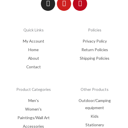
Quick Links
Policies
My Account
Privacy Policy
Home
Return Policies
About
Shipping Policies
Contact
Product Categories
Other Products
Men's
Outdoor/Camping
equipment
Women's
Kids
Paintings/Wall Art
Stationery
Accessories