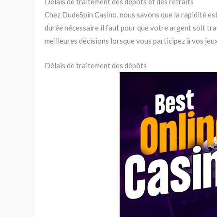
Délais de traitement des dépôts et des retraits
Chez DudeSpin Casino, nous savons que la rapidité est 
durée nécessaire il faut pour que votre argent soit t
meilleures décisions lorsque vous participez à vos jeux
Délais de traitement des dépôts