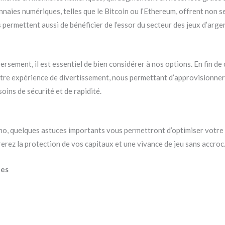
onnaies numériques, telles que le Bitcoin ou l’Ethereum, offrent non 
permettent aussi de bénéficier de l’essor du secteur des jeux d’arge
rsement, il est essentiel de bien considérer à nos options. En fin de
otre expérience de divertissement, nous permettant d’approvisionner
oins de sécurité et de rapidité.
no, quelques astuces importants vous permettront d’optimiser votre 
rerez la protection de vos capitaux et une vivance de jeu sans accroc
ées