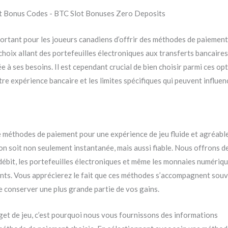
portant pour les joueurs canadiens d’offrir des méthodes de paiemen
e choix allant des portefeuilles électroniques aux transferts bancaires
 à ses besoins. Il est cependant crucial de bien choisir parmi ces opt
 expérience bancaire et les limites spécifiques qui peuvent influen
méthodes de paiement pour une expérience de jeu fluide et agréabl
ion soit non seulement instantanée, mais aussi fiable. Nous offrons d
 débit, les portefeuilles électroniques et même les monnaies numériqu
ents. Vous apprécierez le fait que ces méthodes s’accompagnent sou
e conserver une plus grande partie de vos gains.
et de jeu, c’est pourquoi nous vous fournissons des informations