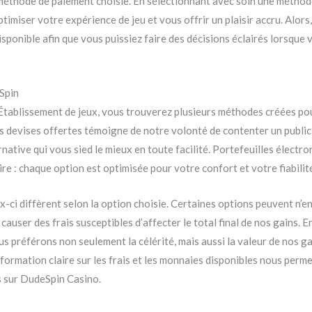
 méthode de paiement choisie. En sélectionnant avec soin une méthod
miser votre expérience de jeu et vous offrir un plaisir accru. Alors,
ponible afin que vous puissiez faire des décisions éclairés lorsque 
Spin
Établissement de jeux, vous trouverez plusieurs méthodes créées po
es devises offertes témoigne de notre volonté de contenter un public
rnative qui vous sied le mieux en toute facilité. Portefeuilles électro
e : chaque option est optimisée pour votre confort et votre fiabilit
eux-ci diffèrent selon la option choisie. Certaines options peuvent n’e
auser des frais susceptibles d’affecter le total final de nos gains. E
 préférons non seulement la célérité, mais aussi la valeur de nos ga
nformation claire sur les frais et les monnaies disponibles nous perm
es sur DudeSpin Casino.