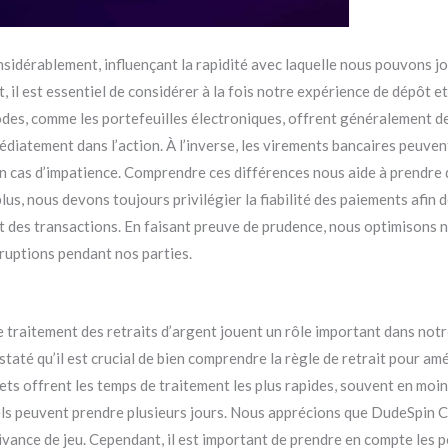
sidérablement, influençant la rapidité avec laquelle nous pouvons jo
 il est essentiel de considérer à la fois notre expérience de dépôt et
des, comme les portefeuilles électroniques, offrent généralement d
diatement dans l’action. À l’inverse, les virements bancaires peuven
en cas d’impatience. Comprendre ces différences nous aide à prendre
lus, nous devons toujours privilégier la fiabilité des paiements afin 
nt des transactions. En faisant preuve de prudence, nous optimisons 
ruptions pendant nos parties.
e traitement des retraits d’argent jouent un rôle important dans not
té qu’il est crucial de bien comprendre la règle de retrait pour amé
lets offrent les temps de traitement les plus rapides, souvent en moi
nels peuvent prendre plusieurs jours. Nous apprécions que DudeSpin 
vance de jeu. Cependant, il est important de prendre en compte les p