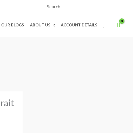
Search
for:
W
OUR BLOGS
ABOUT US
ACCOUNT DETAILS
I
S
H
L
I
S
T
rait