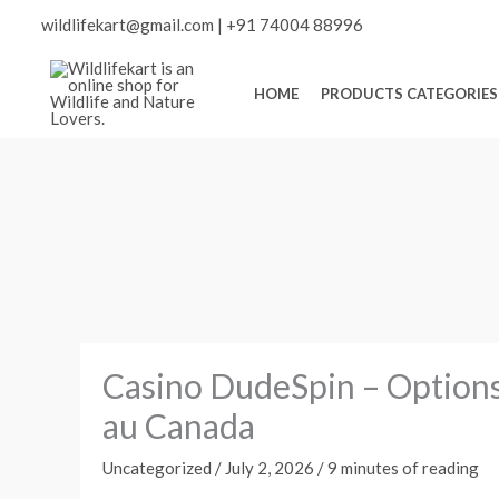
Skip
Scroll
wildlifekart@gmail.com
|
+91 74004 88996
to
content
to
HOME
PRODUCTS CATEGORIES
Top
Casino DudeSpin – Options 
au Canada
Uncategorized
/
July 2, 2026
/
9 minutes of reading