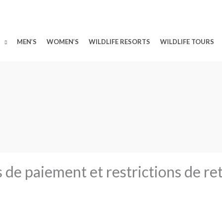
MEN’S
WOMEN’S
WILDLIFE RESORTS
WILDLIFE TOURS
de paiement et restrictions de ret