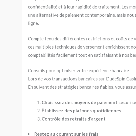
confidentialité et à leur rapidité de traitement. Les m
une alternative de paiement contemporaine, mais nous 
ligne.
Compte tenu des différentes restrictions et coûts de ve
ces multiples techniques de versement enrichissent n
comptabilités facilement tout en satisfaisant à nos bes
Conseils pour optimiser votre expérience bancaire
Lors de vos transactions bancaires sur DudeSpin Casi
En suivant des stratégies bancaires fiables, vous assu
Choisissez des moyens de paiement sécuris
Établissez des plafonds quotidiennes
Contrôle des retraits d’argent
Restez au courant sur les frais