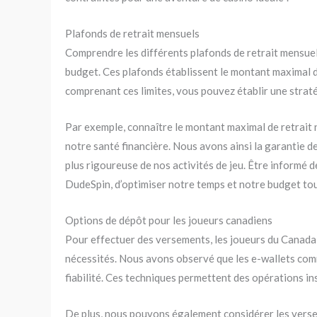
Plafonds de retrait mensuels
Comprendre les différents plafonds de retrait mensue
budget. Ces plafonds établissent le montant maximal de
comprenant ces limites, vous pouvez établir une straté
Par exemple, connaître le montant maximal de retrait n
notre santé financière. Nous avons ainsi la garantie d
plus rigoureuse de nos activités de jeu. Être informé d
DudeSpin, d’optimiser notre temps et notre budget tout
Options de dépôt pour les joueurs canadiens
Pour effectuer des versements, les joueurs du Canada 
nécessités. Nous avons observé que les e-wallets comm
fiabilité. Ces techniques permettent des opérations in
De plus, nous pouvons également considérer les vers