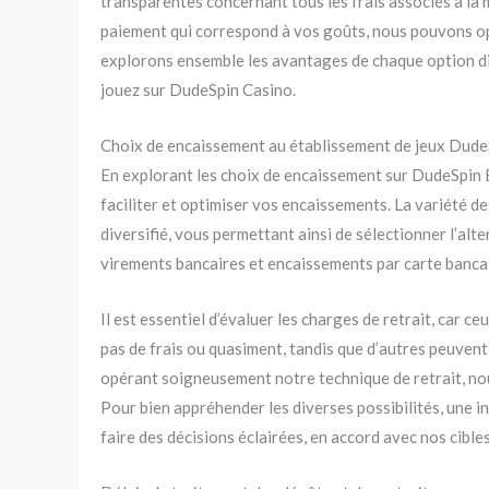
transparentes concernant tous les frais associés à la
paiement qui correspond à vos goûts, nous pouvons opti
explorons ensemble les avantages de chaque option dis
jouez sur DudeSpin Casino.
Choix de encaissement au établissement de jeux Dude
En explorant les choix de encaissement sur DudeSpin 
faciliter et optimiser vos encaissements. La variété d
diversifié, vous permettant ainsi de sélectionner l’alte
virements bancaires et encaissements par carte bancair
Il est essentiel d’évaluer les charges de retrait, car c
pas de frais ou quasiment, tandis que d’autres peuvent c
opérant soigneusement notre technique de retrait, nous
Pour bien appréhender les diverses possibilités, une i
faire des décisions éclairées, en accord avec nos cibl