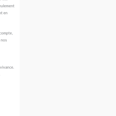
seulement
nt en
 compte,
 nos
vivance.
.