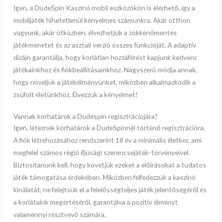
Igen, a DudeSpin Kaszinó mobil eszközökön is elérhető, így a
mobiljáték hihetetlenül kényelmes számunkra. Akár otthon
vagyunk, akár útközben, élvezhetjük a zökkenőmentes
játékmenetet és az asztali verzió összes funkcióját. A adaptív
dizájn garantálja, hogy korlátlan hozzáférést kapjunk kedvenc
játékainkhoz és fiókbeállításainkhoz. Nagyszerű módja annak,
hogy növeljük a játékélményünket, miközben alkalmazkodik a
zsúfolt életünkhöz. Élvezzük a kényelmet!
Vannak korhatárok a Dudespin regisztrációjára?
Igen, léteznek korhatárok a DudeSpinnél történő regisztrációra.
A fiók létrehozásához rendszerint 18 év a minimális életkor, ami
megfelel számos régió ifjúsági szerencsejáték-törvényeivel.
Biztosítanunk kell, hogy követjük ezeket a előírásokat a tudatos
játék támogatása érdekében. Miközben felfedezzük a kaszinó
kínálatát, ne felejtsük el a felelősségteljes játék jelentőségéről és
a korlátaink megértéséről, garantálva a pozitív élményt
valamennyi résztvevő számára.