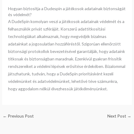
Hogyan biztosítja a Dudespin a játékosok adatainak biztonságát
és védelmét?
A DudeSpin komolyan veszi a játékosok adatainak védelmét és a
felhasználók privát szféráját. Korszerű adattitkosítási
technológiákat alkalmaznak, hogy megvédjék bizalmas
adatainkat a jogosulatlan hozzáféréstől. Szigorúan ellenőrzött
biztonsági protokollok bevezetésével garantálják, hogy adataink
titkosak és biztonságban maradnak. Ezenkívül gyakran frissítik
rendszereiket a védelmi lépések erősítése érdekében. Bizalommal
játszhatunk, tudván, hogy a DudeSpin prioritásként kezeli
védelmünket és adatvédelmünket, lehetővé téve számunkra,
hogy aggodalom nélkül élvezhessük játékélményünket.
←
Previous Post
Next Post
→