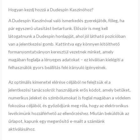
Hogyan kezdj hozzá a Dudespin Kaszinóhoz?
A Dudespin Kaszinóval való ismerkedés gyerekjáték, főleg, ha
pár egyszerű utasítást betartunk. Először is meg kell
látogatnunk a Dudespin honlapját, ahol jól látható pozícióban
van a jelentkezési gomb. Kattintva egy könnyen kitölthető
formanyomtatványon keresztül vezetnek minket, amely
magában foglalja a lényeges adatokat – ez kiválóan kielégíti a
felhasználók gyors beállítás felé irányuló igényeinek.
Az optimális kimenetel elérése céljából ne felejtsük el a
jelentkezési tanácsokról: használjunk erős kódot, amely betűket,
numerikus jeleket és szimbólumokat is foglal magában a védelem
fokozása céljából, és győződjünk meg róla, hogy az elektronikus
levélcímünk hozzáférhető az ellenőrzéshez. Miután beküldtük az
űrlapot, kapunk egy megerősítő e-mailt a számlánk
aktiválásához.