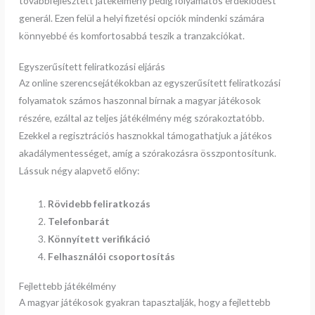
továbbfejlesztett játékélmény pedig folyamatos érdeklődést
generál. Ezen felül a helyi fizetési opciók mindenki számára
könnyebbé és komfortosabbá teszik a tranzakciókat.
Egyszerűsített feliratkozási eljárás
Az online szerencsejátékokban az egyszerűsített feliratkozási
folyamatok számos haszonnal bírnak a magyar játékosok
részére, ezáltal az teljes játékélmény még szórakoztatóbb.
Ezekkel a regisztrációs hasznokkal támogathatjuk a játékos
akadálymentességet, amíg a szórakozásra összpontosítunk.
Lássuk négy alapvető előny:
Rövidebb feliratkozás
Telefonbarát
Könnyített verifikáció
Felhasználói csoportosítás
Fejlettebb játékélmény
A magyar játékosok gyakran tapasztalják, hogy a fejlettebb