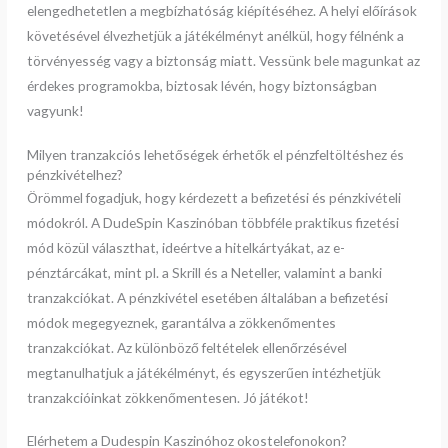
elengedhetetlen a megbízhatóság kiépítéséhez. A helyi előírások
követésével élvezhetjük a játékélményt anélkül, hogy félnénk a
törvényesség vagy a biztonság miatt. Vessünk bele magunkat az
érdekes programokba, biztosak lévén, hogy biztonságban
vagyunk!
Milyen tranzakciós lehetőségek érhetők el pénzfeltöltéshez és
pénzkivételhez?
Örömmel fogadjuk, hogy kérdezett a befizetési és pénzkivételi
módokról. A DudeSpin Kaszinóban többféle praktikus fizetési
mód közül választhat, ideértve a hitelkártyákat, az e-
pénztárcákat, mint pl. a Skrill és a Neteller, valamint a banki
tranzakciókat. A pénzkivétel esetében általában a befizetési
módok megegyeznek, garantálva a zökkenőmentes
tranzakciókat. Az különböző feltételek ellenőrzésével
megtanulhatjuk a játékélményt, és egyszerűen intézhetjük
tranzakcióinkat zökkenőmentesen. Jó játékot!
Elérhetem a Dudespin Kaszinóhoz okostelefonokon?