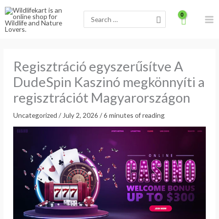
Skip
Search
to
for:
content
Regisztráció egyszerűsítve A
DudeSpin Kaszinó megkönnyíti a
regisztrációt Magyarországon
Uncategorized
/
July 2, 2026
/
6 minutes of reading