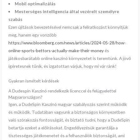
Mobil optimalizálás
Mesterséges intelligencia által vezérelt személyre
szabás
Ezen újítások bevezetésével nemcsak a feliratkozást könnyítjük
meg, hanem egy vonzóbb
https://www.bloomberg.com/news/articles/2024-05-28/how-
online-sports-bettors-actually-make-their-money
és
játékosbarátabb online kaszinó környezetet is teremtünk. A jövő
ígéretesnek tűnik, és izgatottan várjuk, hogy mi vár ránk!
Gyakran ismételt kérdések
A Dudespin Kaszinó rendelkezik licenccel és felügyelettel
Magyarországon?
Igen, a DudeSpin Kaszinó magyar szabályozás szerint működik
és működik. Tudatában vagyunk a biztonságos környezetben
való szórakozás fontosságát, és biztató tudni, hogy a DudeSpin
betartja ezeket a előírásokat. Engedélyezésük garantálja a
tisztességes játékmenetet és a felhasználók biztonságát, ami