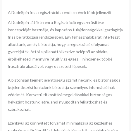
A DudeSpin friss regisztrációs rendszerének főbb jellemzői
A DudeSpin Játékterem a Regisztráció egyszerűsítése
koncepcióját használja, és impozáns tulajdonságokkal gazdagítja
friss beiratkozási rendszerében. Egy felhasználóbarát interfészt
alkottunk, amely biztosítja, hogy a regisztrációs folyamat
gyerekjáték. Attól a pillanattól kezdve beléptél az oldalra,
értékelheted, mennyire intuitív az egész – nincsenek többé
frusztráló akadályok vagy összetett lépések.
A biztonság kiemelt jelentőségű számít nekünk, és biztonságos
bejelentkezési funkciónk biztosítja személyes információinak
védelmét. Korszerű titkosítási megoldásokkal biztonságos
helyszínt hoztunk létre, ahol nyugodtan feliratkozhat és
szórakozhat.
Ezenkívül az könnyített folyamat minimalizálja az kezdéshez
szükséges időráfordítást, lehetővé téve a felhasználók részére,