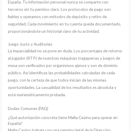
España. Tu información personal nunca se comparte con
terceros sin tu permiso claro. Los protocolos de pago son
fiables y operamos con métodos de depósito y retiro de
seguridad. Cada movimiento en tu cuenta queda documentado,
proporcionándote un historial claro de tu actividad.
Juego Justo y Auditorías
La imparcialidad no se pone en duda. Los porcentajes de retorno
al jugador (RTP) de nuestras máquinas tragaperras y juegos de
mesa son verificados por organismos ajenos y son de dominio
público. Así identificas las probabilidades calculadas de cada
juego, con la certeza de que todos inician de las mismas
oportunidades. La casualidad de los resultados es absoluta y
está matemáticamente probada.
Dudas Comunes (FAQ)
¿Qué autorización concreta tiene Mafia Casino para operar en
España?
Mafia Casino trabaja con una permiso legal de la Dirección