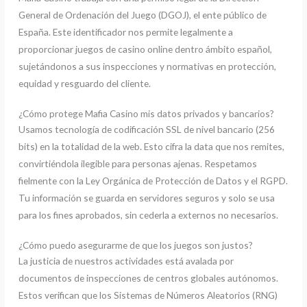
General de Ordenación del Juego (DGOJ), el ente público de
España. Este identificador nos permite legalmente a
proporcionar juegos de casino online dentro ámbito español,
sujetándonos a sus inspecciones y normativas en protección,
equidad y resguardo del cliente.
¿Cómo protege Mafia Casino mis datos privados y bancarios?
Usamos tecnología de codificación SSL de nivel bancario (256
bits) en la totalidad de la web. Esto cifra la data que nos remites,
convirtiéndola ilegible para personas ajenas. Respetamos
fielmente con la Ley Orgánica de Protección de Datos y el RGPD.
Tu información se guarda en servidores seguros y solo se usa
para los fines aprobados, sin cederla a externos no necesarios.
¿Cómo puedo asegurarme de que los juegos son justos?
La justicia de nuestros actividades está avalada por
documentos de inspecciones de centros globales autónomos.
Estos verifican que los Sistemas de Números Aleatorios (RNG)