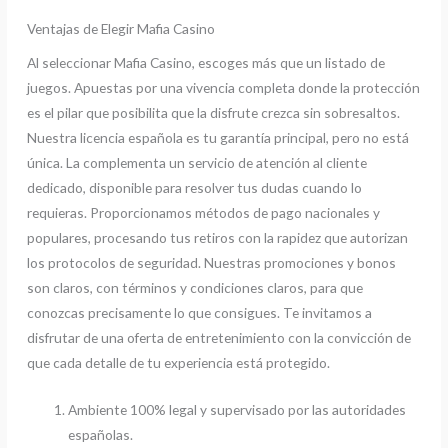
Ventajas de Elegir Mafia Casino
Al seleccionar Mafia Casino, escoges más que un listado de
juegos. Apuestas por una vivencia completa donde la protección
es el pilar que posibilita que la disfrute crezca sin sobresaltos.
Nuestra licencia española es tu garantía principal, pero no está
única. La complementa un servicio de atención al cliente
dedicado, disponible para resolver tus dudas cuando lo
requieras. Proporcionamos métodos de pago nacionales y
populares, procesando tus retiros con la rapidez que autorizan
los protocolos de seguridad. Nuestras promociones y bonos
son claros, con términos y condiciones claros, para que
conozcas precisamente lo que consigues. Te invitamos a
disfrutar de una oferta de entretenimiento con la convicción de
que cada detalle de tu experiencia está protegido.
Ambiente 100% legal y supervisado por las autoridades
españolas.