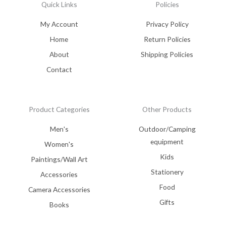
Quick Links
Policies
My Account
Privacy Policy
Home
Return Policies
About
Shipping Policies
Contact
Product Categories
Other Products
Men's
Outdoor/Camping
equipment
Women's
Kids
Paintings/Wall Art
Stationery
Accessories
Food
Camera Accessories
Gifts
Books