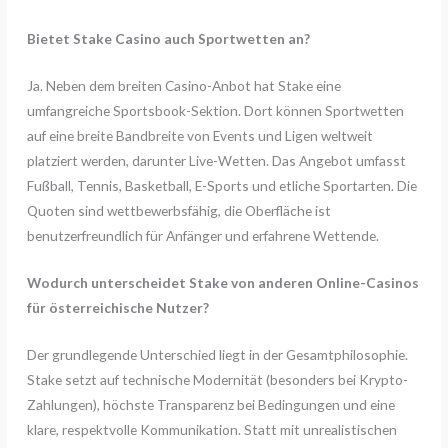
Bietet Stake Casino auch Sportwetten an?
Ja. Neben dem breiten Casino-Anbot hat Stake eine
umfangreiche Sportsbook-Sektion. Dort können Sportwetten
auf eine breite Bandbreite von Events und Ligen weltweit
platziert werden, darunter Live-Wetten. Das Angebot umfasst
Fußball, Tennis, Basketball, E-Sports und etliche Sportarten. Die
Quoten sind wettbewerbsfähig, die Oberfläche ist
benutzerfreundlich für Anfänger und erfahrene Wettende.
Wodurch unterscheidet Stake von anderen Online-Casinos
für österreichische Nutzer?
Der grundlegende Unterschied liegt in der Gesamtphilosophie.
Stake setzt auf technische Modernität (besonders bei Krypto-
Zahlungen), höchste Transparenz bei Bedingungen und eine
klare, respektvolle Kommunikation. Statt mit unrealistischen