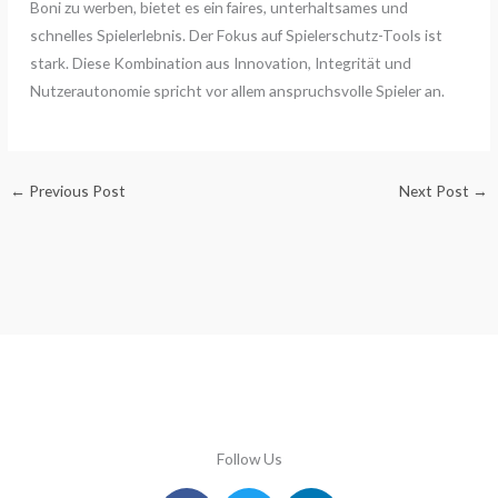
Boni zu werben, bietet es ein faires, unterhaltsames und
schnelles Spielerlebnis. Der Fokus auf Spielerschutz-Tools ist
stark. Diese Kombination aus Innovation, Integrität und
Nutzerautonomie spricht vor allem anspruchsvolle Spieler an.
←
Previous Post
Next Post
→
Follow Us