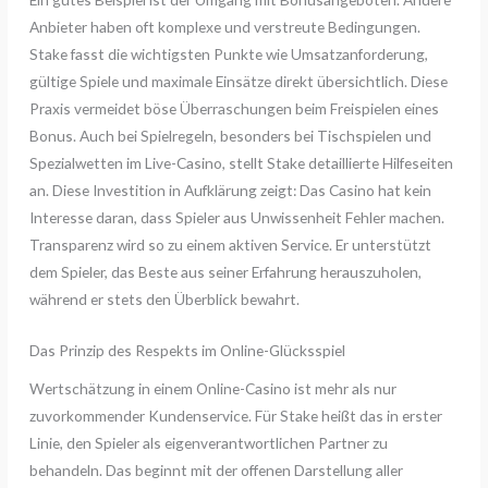
Anbieter haben oft komplexe und verstreute Bedingungen.
Stake fasst die wichtigsten Punkte wie Umsatzanforderung,
gültige Spiele und maximale Einsätze direkt übersichtlich. Diese
Praxis vermeidet böse Überraschungen beim Freispielen eines
Bonus. Auch bei Spielregeln, besonders bei Tischspielen und
Spezialwetten im Live-Casino, stellt Stake detaillierte Hilfeseiten
an. Diese Investition in Aufklärung zeigt: Das Casino hat kein
Interesse daran, dass Spieler aus Unwissenheit Fehler machen.
Transparenz wird so zu einem aktiven Service. Er unterstützt
dem Spieler, das Beste aus seiner Erfahrung herauszuholen,
während er stets den Überblick bewahrt.
Das Prinzip des Respekts im Online-Glücksspiel
Wertschätzung in einem Online-Casino ist mehr als nur
zuvorkommender Kundenservice. Für Stake heißt das in erster
Linie, den Spieler als eigenverantwortlichen Partner zu
behandeln. Das beginnt mit der offenen Darstellung aller