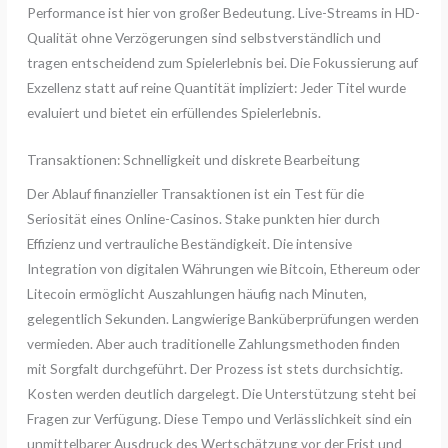
Performance ist hier von großer Bedeutung. Live-Streams in HD-
Qualität ohne Verzögerungen sind selbstverständlich und
tragen entscheidend zum Spielerlebnis bei. Die Fokussierung auf
Exzellenz statt auf reine Quantität impliziert: Jeder Titel wurde
evaluiert und bietet ein erfüllendes Spielerlebnis.
Transaktionen: Schnelligkeit und diskrete Bearbeitung
Der Ablauf finanzieller Transaktionen ist ein Test für die
Seriosität eines Online-Casinos. Stake punkten hier durch
Effizienz und vertrauliche Beständigkeit. Die intensive
Integration von digitalen Währungen wie Bitcoin, Ethereum oder
Litecoin ermöglicht Auszahlungen häufig nach Minuten,
gelegentlich Sekunden. Langwierige Banküberprüfungen werden
vermieden. Aber auch traditionelle Zahlungsmethoden finden
mit Sorgfalt durchgeführt. Der Prozess ist stets durchsichtig.
Kosten werden deutlich dargelegt. Die Unterstützung steht bei
Fragen zur Verfügung. Diese Tempo und Verlässlichkeit sind ein
unmittelbarer Ausdruck des Wertschätzung vor der Frist und