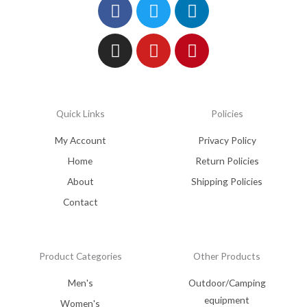
Facebook
Instagram
Twitter
Youtube
Linkedin
Pinterest
Quick Links
Policies
My Account
Privacy Policy
Home
Return Policies
About
Shipping Policies
Contact
Product Categories
Other Products
Men's
Outdoor/Camping
equipment
Women's