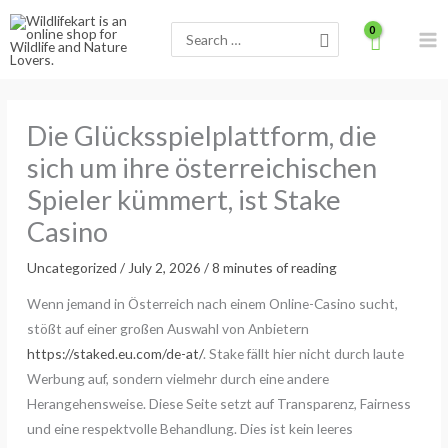
Skip
Search
to
for:
content
Die Glücksspielplattform, die
sich um ihre österreichischen
Spieler kümmert, ist Stake
Casino
Uncategorized
/
July 2, 2026
/
8 minutes of reading
Wenn jemand in Österreich nach einem Online-Casino sucht,
stößt auf einer großen Auswahl von Anbietern
https://staked.eu.com/de-at/
. Stake fällt hier nicht durch laute
Werbung auf, sondern vielmehr durch eine andere
Herangehensweise. Diese Seite setzt auf Transparenz, Fairness
und eine respektvolle Behandlung. Dies ist kein leeres