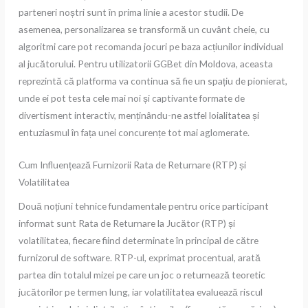
parteneri noștri sunt în prima linie a acestor studii. De
asemenea, personalizarea se transformă un cuvânt cheie, cu
algoritmi care pot recomanda jocuri pe baza acțiunilor individual
al jucătorului. Pentru utilizatorii GGBet din Moldova, aceasta
reprezintă că platforma va continua să fie un spațiu de pionierat,
unde ei pot testa cele mai noi și captivante formate de
divertisment interactiv, menținându-ne astfel loialitatea și
entuziasmul în fața unei concurențe tot mai aglomerate.
Cum Influențează Furnizorii Rata de Returnare (RTP) și
Volatilitatea
Două noțiuni tehnice fundamentale pentru orice participant
informat sunt Rata de Returnare la Jucător (RTP) și
volatilitatea, fiecare fiind determinate în principal de către
furnizorul de software. RTP-ul, exprimat procentual, arată
partea din totalul mizei pe care un joc o returnează teoretic
jucătorilor pe termen lung, iar volatilitatea evaluează riscul