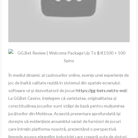
În mediul dinamic al cazinourilor online, esența unei experiențe de
joc de înaltă calitate rezidă în sistemul din spatele ecranului:
software-ul și dezvoltatorii de jocuri
https://gg-bets.net/ro-md/
.
La GGBet Casino, înțelegem că varietatea, originalitatea și
corectitudinea jocurilor sunt stâlpi de bază pentru mulțumirea
jucătorilor din Moldova. Această prezentare aprofundată își
dorește să evidențieze ansamblul variat de furnizori de jocuri
care întrețin platforma noastră, prezentând o perspectivă
limpede asupra giganților industriei care creează sute de sloturi,