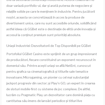
doar variază portfolio-ul, dar și arată puterea de negociere și
relațiile solide pe care le menținem în industrie. Pentru jucătorii
noștri, aceasta se concretizează în acces la produse de
divertisment unice, care nu sunt accesibile oriunde, solidificând
astfel ideea că GGBet este o destinație de elită unde inovația și
accesul la conținut premium sunt priorități absolute.
Uriașii Industriei: Dezvoltatorii de Top Disponibili pe GGBet
Portofoliul GGBet Casino este sprijinit de un grup impresionant
de producători, fiecare constituind un exponent recunoscut în
domeniul său. Printre acești uriași se află NetEnt, cunoscut
pentru grafica sa cinematografică și titlurile sale tematice
inovatoare; Microgaming, un pionier cu cel mai substanțial
jackpot progresiv din sector; și Play’n GO, un expert în crearea
de sloturi mobile-first cu sisteme de joc complexe. De altfel,
lucrăm cu Pragmatic Play, un dezvoltator care domină piața cu
cantitatea său imens de lansări periodice și titluri live