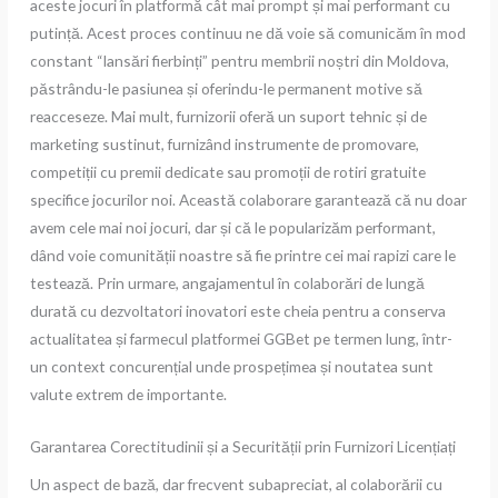
aceste jocuri în platformă cât mai prompt și mai performant cu
putință. Acest proces continuu ne dă voie să comunicăm în mod
constant “lansări fierbinți” pentru membrii noștri din Moldova,
păstrându-le pasiunea și oferindu-le permanent motive să
reacceseze. Mai mult, furnizorii oferă un suport tehnic și de
marketing sustinut, furnizând instrumente de promovare,
competiții cu premii dedicate sau promoții de rotiri gratuite
specifice jocurilor noi. Această colaborare garantează că nu doar
avem cele mai noi jocuri, dar și că le popularizăm performant,
dând voie comunității noastre să fie printre cei mai rapizi care le
testează. Prin urmare, angajamentul în colaborări de lungă
durată cu dezvoltatori inovatori este cheia pentru a conserva
actualitatea și farmecul platformei GGBet pe termen lung, într-
un context concurențial unde prospețimea și noutatea sunt
valute extrem de importante.
Garantarea Corectitudinii și a Securității prin Furnizori Licențiați
Un aspect de bază, dar frecvent subapreciat, al colaborării cu