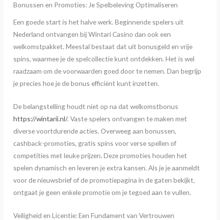
Bonussen en Promoties: Je Spelbeleving Optimaliseren
Een goede start is het halve werk. Beginnende spelers uit
Nederland ontvangen bij Wintari Casino dan ook een
welkomstpakket. Meestal bestaat dat uit bonusgeld en vrije
spins, waarmee je de spelcollectie kunt ontdekken. Het is wel
raadzaam om de voorwaarden goed door te nemen. Dan begrijp
je precies hoe je de bonus efficiënt kunt inzetten.
De belangstelling houdt niet op na dat welkomstbonus
https://wintarii.nl/
. Vaste spelers ontvangen te maken met
diverse voortdurende acties. Overweeg aan bonussen,
cashback-promoties, gratis spins voor verse spellen of
competities met leuke prijzen. Deze promoties houden het
spelen dynamisch en leveren je extra kansen. Als je je aanmeldt
voor de nieuwsbrief of de promotiepagina in de gaten bekijkt,
ontgaat je geen enkele promotie om je tegoed aan te vullen.
Veiligheid en Licentie: Een Fundament van Vertrouwen