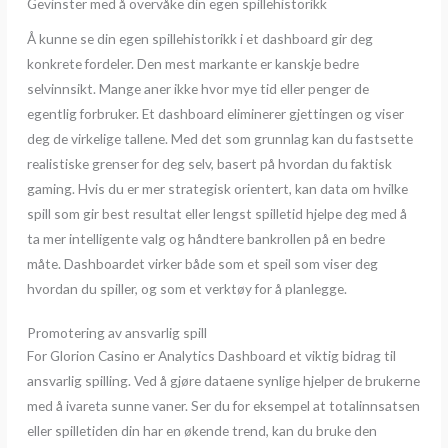
Gevinster med å overvåke din egen spillehistorikk
Å kunne se din egen spillehistorikk i et dashboard gir deg
konkrete fordeler. Den mest markante er kanskje bedre
selvinnsikt. Mange aner ikke hvor mye tid eller penger de
egentlig forbruker. Et dashboard eliminerer gjettingen og viser
deg de virkelige tallene. Med det som grunnlag kan du fastsette
realistiske grenser for deg selv, basert på hvordan du faktisk
gaming. Hvis du er mer strategisk orientert, kan data om hvilke
spill som gir best resultat eller lengst spilletid hjelpe deg med å
ta mer intelligente valg og håndtere bankrollen på en bedre
måte. Dashboardet virker både som et speil som viser deg
hvordan du spiller, og som et verktøy for å planlegge.
Promotering av ansvarlig spill
For Glorion Casino er Analytics Dashboard et viktig bidrag til
ansvarlig spilling. Ved å gjøre dataene synlige hjelper de brukerne
med å ivareta sunne vaner. Ser du for eksempel at totalinnsatsen
eller spilletiden din har en økende trend, kan du bruke den