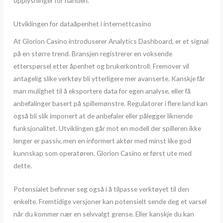
opplysninger for hånden.
Utviklingen for dataåpenhet i internettcasino
At Glorion Casino introduserer Analytics Dashboard, er et signal
på en større trend. Bransjen registrerer en voksende
etterspørsel etter åpenhet og brukerkontroll. Fremover vil
antagelig slike verktøy bli ytterligere mer avanserte. Kanskje får
man mulighet til å eksportere data for egen analyse, eller få
anbefalinger basert på spillemønstre. Regulatorer i flere land kan
også bli slik imponert at de anbefaler eller pålegger liknende
funksjonalitet. Utviklingen går mot en modell der spilleren ikke
lenger er passiv, men en informert aktør med minst like god
kunnskap som operatøren. Glorion Casino er først ute med
dette.
Potensialet befinner seg også i å tilpasse verktøyet til den
enkelte. Fremtidige versjoner kan potensielt sende deg et varsel
når du kommer nær en selvvalgt grense. Eller kanskje du kan