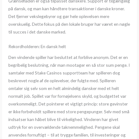
Grænsefladen er også tilpasset danskere. Support er tilgængelig
på dansk, og man kan håndtere transaktioner i danske kroner.
Det fjerner vekslegebyrer og gør hele oplevelsen mere
overskuelig. Dette fokus på den lokale bruger har været en nøgle
til succes i det danske marked.
Rekordholderen: En dansk helt
Den vindende spiller har besluttet at forblive anonym. Det er en
begribelig beslutning, når man mootager en så stor sum penge. I
samtaler med Stake Casinos supportteam har spilleren dog
beskrevet nogle af de oplevelser, der fulgte med. Spilleren
omtaler sig selv som en helt almindelig dansker med et helt
normalt job. Spillet var for fornøjelsens skyld, og budgettet var
overkommeligt. Det pointerer et vigtigt princip: store gevinster
er ikke forbeholdt spillere med store pengepunger. Selv med små
indsatser kan håbet blive til virkelighed. Vinderen har givet
udtryk for en overvældende taknemmelighed. Pengene skal
anvendes fornuftigt – til at trygge familien, til investeringer og