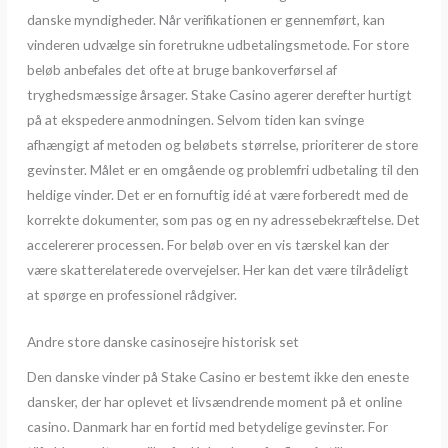
danske myndigheder. Når verifikationen er gennemført, kan
vinderen udvælge sin foretrukne udbetalingsmetode. For store
beløb anbefales det ofte at bruge bankoverførsel af
tryghedsmæssige årsager. Stake Casino agerer derefter hurtigt
på at ekspedere anmodningen. Selvom tiden kan svinge
afhængigt af metoden og beløbets størrelse, prioriterer de store
gevinster. Målet er en omgående og problemfri udbetaling til den
heldige vinder. Det er en fornuftig idé at være forberedt med de
korrekte dokumenter, som pas og en ny adressebekræftelse. Det
accelererer processen. For beløb over en vis tærskel kan der
være skatterelaterede overvejelser. Her kan det være tilrådeligt
at spørge en professionel rådgiver.
Andre store danske casinosejre historisk set
Den danske vinder på Stake Casino er bestemt ikke den eneste
dansker, der har oplevet et livsændrende moment på et online
casino. Danmark har en fortid med betydelige gevinster. For