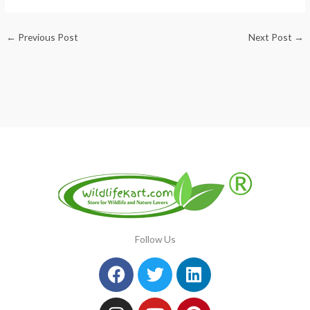
←
Previous Post
Next Post
→
Follow Us
Facebook
Instagram
Twitter
Youtube
Linkedin
Pinterest