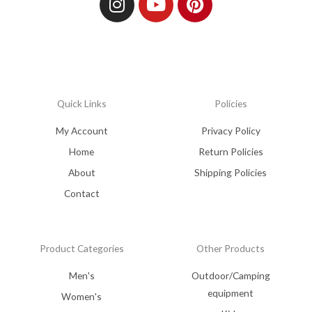
Quick Links
Policies
My Account
Privacy Policy
Home
Return Policies
About
Shipping Policies
Contact
Product Categories
Other Products
Men's
Outdoor/Camping
equipment
Women's