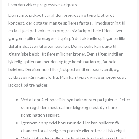
Hvordan virker progressive jackpots
Den ramte jackpot var af den progressive type. Det er et
koncept, der optager mange spilleres fantasi. I modsætning til
en fast jackpot vokser en progressiv jackpot hele tiden. Hver
gang en spiller foretager et spin på det aktuelle spil, går en lille
del af indsatsen til præmiepuljen. Denne pulje kan stige til
gigantiske beløb, tit flere millioner kroner. Den stiger, indtil en
lykkelig spiller rammer den rigtige kombination og får hele
beløbet. Derefter nulstilles jackpotten til en basisværdi, og
cyklussen går i gang forfra. Man kan typisk vinde en progressiv
jackpot på tre måder:
Ved at opnå et specifikt symbolmønster på hjulene. Det er
som regel den mest ualmindelige og mest dyrebare
kombination i spillet.
Igennem en speciel bonusrunde. Her kan spilleren få
chancen for at vælge en præmie eller rotere et lykkehjul.
Ved et tilfældigt udløb. Jackpotten kan lande på ethvert