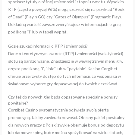
spotkasz tytuły o różnej zmienności i stopniu zwrotu. Wysokim
RTP (często powyżej 96%) mogą szczycić się na przykład “Book
of Dead” (Play’n GO) czy “Gates of Olympus” (Pragmatic Play).
Dokładną wartość zawsze zweryfikujesz w informacjach o grze,
pod ikoną “i” lub w tabeli wypłat.
Gdzie szukać informacji o RTP i zmienności?
Dane o teoretycznym zwrocie (RTP) i zmienności (wolatylności)
slotu są bardzo ważne. Znajdziesz je w wewnętrznym menu gry,
często pod ikoną “i”, “info” lub w “paytable”. Kasino Corgibet
oferuje przejrzysty dostęp do tych informacji, co wspomaga w
świadomym wyborze gry dopasowanej do twoich oczekiwań.
Czy też do nowych gier będą dopasowane specjalne bonusy
powitalne?
Corgibet Casino systematycznie odświeża swoją ofertę
promocyjną, tak by zawierała nowości. Obecny pakiet powitalny
dla nowych graczy z Polski zwykle obejmuje bonus od depozytu
lub darmowe spiny, które można spożytkować na wielu slotach,