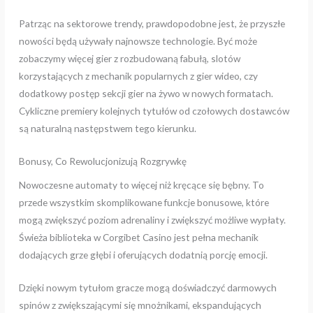
Patrząc na sektorowe trendy, prawdopodobne jest, że przyszłe
nowości będą używały najnowsze technologie. Być może
zobaczymy więcej gier z rozbudowaną fabułą, slotów
korzystających z mechanik popularnych z gier wideo, czy
dodatkowy postęp sekcji gier na żywo w nowych formatach.
Cykliczne premiery kolejnych tytułów od czołowych dostawców
są naturalną następstwem tego kierunku.
Bonusy, Co Rewolucjonizują Rozgrywkę
Nowoczesne automaty to więcej niż kręcące się bębny. To
przede wszystkim skomplikowane funkcje bonusowe, które
mogą zwiększyć poziom adrenaliny i zwiększyć możliwe wypłaty.
Świeża biblioteka w Corgibet Casino jest pełna mechanik
dodających grze głębi i oferujących dodatnią porcję emocji.
Dzięki nowym tytułom gracze mogą doświadczyć darmowych
spinów z zwiększającymi się mnożnikami, ekspandujących