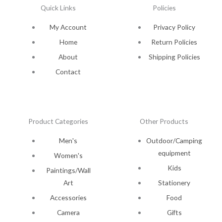
Quick Links
Policies
My Account
Privacy Policy
Home
Return Policies
About
Shipping Policies
Contact
Product Categories
Other Products
Men's
Outdoor/Camping
equipment
Women's
Kids
Paintings/Wall
Art
Stationery
Accessories
Food
Camera
Gifts