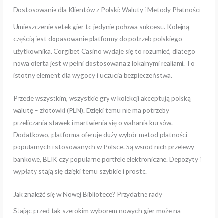
Dostosowanie dla Klientów z Polski: Waluty i Metody Płatności
Umieszczenie setek gier to jedynie połowa sukcesu. Kolejną
częścią jest dopasowanie platformy do potrzeb polskiego
użytkownika. Corgibet Casino wydaje się to rozumieć, dlatego
nowa oferta jest w pełni dostosowana z lokalnymi realiami. To
istotny element dla wygody i uczucia bezpieczeństwa.
Przede wszystkim, wszystkie gry w kolekcji akceptują polską
walutę – złotówki (PLN). Dzięki temu nie ma potrzeby
przeliczania stawek i martwienia się o wahania kursów.
Dodatkowo, platforma oferuje duży wybór metod płatności
popularnych i stosowanych w Polsce. Są wśród nich przelewy
bankowe, BLIK czy popularne portfele elektroniczne. Depozyty i
wypłaty stają się dzięki temu szybkie i proste.
Jak znaleźć się w Nowej Bibliotece? Przydatne rady
Stając przed tak szerokim wyborem nowych gier może na