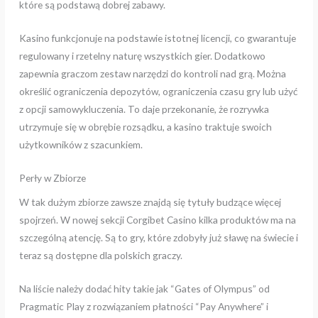
które są podstawą dobrej zabawy.
Kasino funkcjonuje na podstawie istotnej licencji, co gwarantuje
regulowany i rzetelny naturę wszystkich gier. Dodatkowo
zapewnia graczom zestaw narzędzi do kontroli nad grą. Można
określić ograniczenia depozytów, ograniczenia czasu gry lub użyć
z opcji samowykluczenia. To daje przekonanie, że rozrywka
utrzymuje się w obrębie rozsądku, a kasino traktuje swoich
użytkowników z szacunkiem.
Perły w Zbiorze
W tak dużym zbiorze zawsze znajdą się tytuły budzące więcej
spojrzeń. W nowej sekcji Corgibet Casino kilka produktów ma na
szczególną atencję. Są to gry, które zdobyły już sławę na świecie i
teraz są dostępne dla polskich graczy.
Na liście należy dodać hity takie jak “Gates of Olympus” od
Pragmatic Play z rozwiązaniem płatności “Pay Anywhere” i