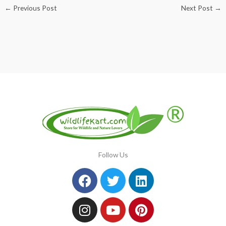
←
Previous Post
Next Post
→
Follow Us
Facebook
Instagram
Twitter
Youtube
Linkedin
Pinterest