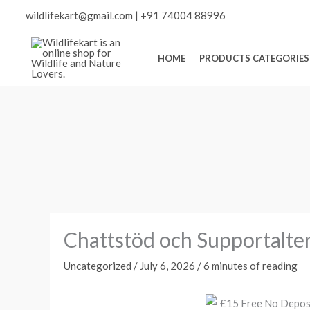
Skip
Scroll
wildlifekart@gmail.com
|
+91 74004 88996
to
content
to
HOME
PRODUCTS CATEGORIES
Top
Chattstöd och Supportalter
Uncategorized
/
July 6, 2026
/
6 minutes of reading