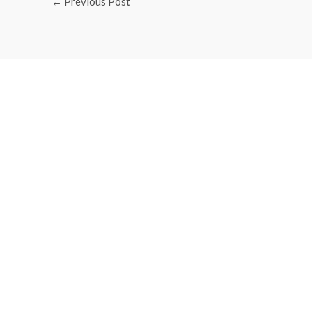
←
Previous Post