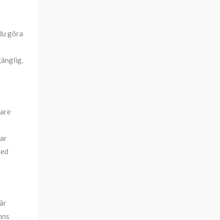
 du göra
gänglig,
lare
har
med
är
inns