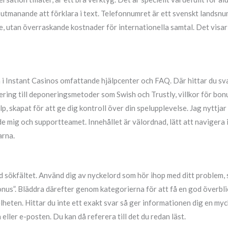
 utmanande att förklara i text. Telefonnumret är ett svenskt landsn
e, utan överraskande kostnader för internationella samtal. Det visa
 i Instant Casinos omfattande hjälpcenter och FAQ. Där hittar du sv
fiering till deponeringsmetoder som Swish och Trustly, villkor för bon
lp, skapat för att ge dig kontroll över din spelupplevelse. Jag nyttjar
de mig och supportteamet. Innehållet är välordnad, lätt att navigera 
arna.
ed sökfältet. Använd dig av nyckelord som hör ihop med ditt problem,
onus”. Bläddra därefter genom kategorierna för att få en god överbli
helheten. Hittar du inte ett exakt svar så ger informationen dig en my
 eller e-posten. Du kan då referera till det du redan läst.