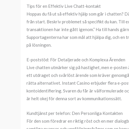
Tips för en Effektiv Live Chatt-kontakt
Hoppas du få ut så effektiv hjälp som går i chatten? D
från start. Beskriv problemet så specifikt du kan. Til
transaktionen har inte gått igenom.” Ha till hands gärn
Supportagenterna har som mål att hjälpa dig, och en tre
på lösningen.
E-poststöd: För Detaljerade och Komplexa Ärenden
Live chatten utmärker sig på hastighet, men e-posten 
ett utdraget och svårlöst ärende som kräver genomgång, 
rätta alternativet. Instant Casino erbjuder flera e-p
kontoidentifiering. Svaren du får är välformulerade o
är helt okej för denna sort av kommunikationssätt.
Kundtjänst per telefon: Den Personliga Kontakten
För den som föredrar en riktig röst och en mer dialogb
samtliga nyanser och uppföljningsfrågor som en konversa