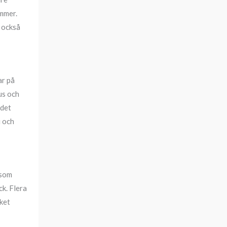
ummer.
r också
ar på
us och
 det
i och
 som
ck. Flera
cket