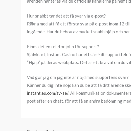
ärenden hanteras via de officiella kanalerna på hemsi
Hur snabbt tar det att få svar via e-post?
Räkna med att få ett första svar på e-post inom 12 til
ingående. Har du behov av mycket snabb hjälp och har in
Finns det en telefonjobb för support?
Självklart, Instant Casino har ett särskilt supporttel
“Hjälp” på deras webbplats. Det är ett bra val om du vil
Vad gör jag om jag inte är nöjd med supportens svar?
Känner du dig inte nöjd kan du be att få ditt ärende ski
instant.eu.com/sv-se/
. All kommunikation dokumenteras
post efter en chatt, för att få en andra bedömning med a