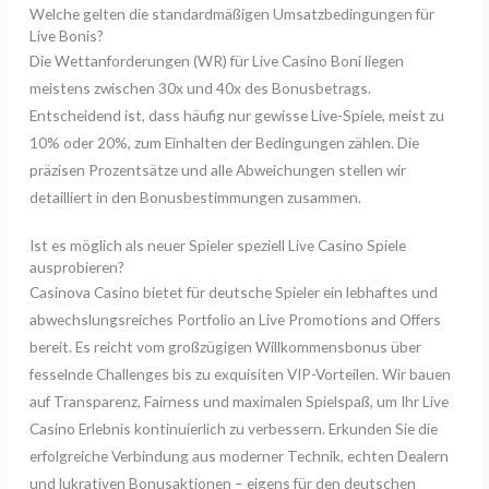
Welche gelten die standardmäßigen Umsatzbedingungen für
Live Bonis?
Die Wettanforderungen (WR) für Live Casino Boni liegen
meistens zwischen 30x und 40x des Bonusbetrags.
Entscheidend ist, dass häufig nur gewisse Live-Spiele, meist zu
10% oder 20%, zum Einhalten der Bedingungen zählen. Die
präzisen Prozentsätze und alle Abweichungen stellen wir
detailliert in den Bonusbestimmungen zusammen.
Ist es möglich als neuer Spieler speziell Live Casino Spiele
ausprobieren?
Casinova Casino bietet für deutsche Spieler ein lebhaftes und
abwechslungsreiches Portfolio an Live Promotions and Offers
bereit. Es reicht vom großzügigen Willkommensbonus über
fesselnde Challenges bis zu exquisiten VIP-Vorteilen. Wir bauen
auf Transparenz, Fairness und maximalen Spielspaß, um Ihr Live
Casino Erlebnis kontinuierlich zu verbessern. Erkunden Sie die
erfolgreiche Verbindung aus moderner Technik, echten Dealern
und lukrativen Bonusaktionen – eigens für den deutschen