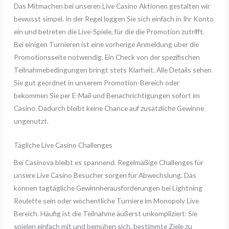
Das Mitmachen bei unseren Live Casino Aktionen gestalten wir
bewusst simpel. In der Regel loggen Sie sich einfach in Ihr Konto
ein und betreten die Live-Spiele, für die die Promotion zutrifft.
Bei einigen Turnieren ist eine vorherige Anmeldung über die
Promotionsseite notwendig. Ein Check von der spezifischen
Teilnahmebedingungen bringt stets Klarheit. Alle Details sehen
Sie gut geordnet in unserem Promotion-Bereich oder
bekommen Sie per E-Mail und Benachrichtigungen sofort im
Casino. Dadurch bleibt keine Chance auf zusätzliche Gewinne
ungenutzt.
Tägliche Live Casino Challenges
Bei Casinova bleibt es spannend. Regelmäßige Challenges für
unsere Live Casino Besucher sorgen für Abwechslung. Das
können tagtägliche Gewinnherausforderungen bei Lightning
Roulette sein oder wöchentliche Turniere im Monopoly Live
Bereich. Häufig ist die Teilnahme äußerst unkompliziert: Sie
spielen einfach mit und bemühen sich, bestimmte Ziele zu