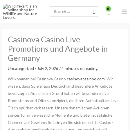
Skip
Search
to
for:
content
Casinova Casino Live
Promotions und Angebote in
Germany
Uncategorized
/
July 2, 2026
/
4 minutes of reading
Willkommen bei Casinova Casino
casinovacasinoo.com
. Wir
wissen, dass Spieler aus Deutschland besondere Angebote
bevorzugen. Aus diesem Grund haben wir besondere Live
Promotions und Offers konzipiert, die Ihren Aufenthalt am Live-
Tisch spürbar verbessern. Unsere dynamischen Aktionen
sorgen für unvergessliche Momente und bieten zusätzliche
Chancen auf Gewinne. So bringen Sie sich die echte Casino-
Atmosphäre komfortabel nach Hause – angereichert mit