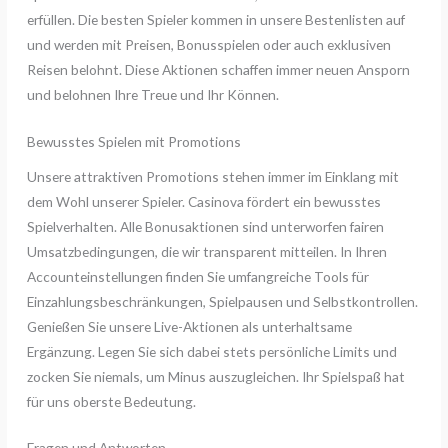
erfüllen. Die besten Spieler kommen in unsere Bestenlisten auf
und werden mit Preisen, Bonusspielen oder auch exklusiven
Reisen belohnt. Diese Aktionen schaffen immer neuen Ansporn
und belohnen Ihre Treue und Ihr Können.
Bewusstes Spielen mit Promotions
Unsere attraktiven Promotions stehen immer im Einklang mit
dem Wohl unserer Spieler. Casinova fördert ein bewusstes
Spielverhalten. Alle Bonusaktionen sind unterworfen fairen
Umsatzbedingungen, die wir transparent mitteilen. In Ihren
Accounteinstellungen finden Sie umfangreiche Tools für
Einzahlungsbeschränkungen, Spielpausen und Selbstkontrollen.
Genießen Sie unsere Live-Aktionen als unterhaltsame
Ergänzung. Legen Sie sich dabei stets persönliche Limits und
zocken Sie niemals, um Minus auszugleichen. Ihr Spielspaß hat
für uns oberste Bedeutung.
Fragen und Antworten