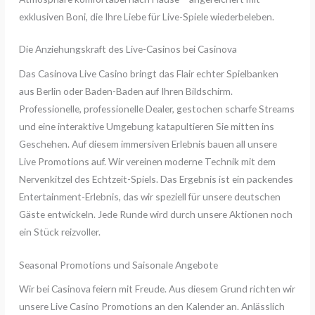
exklusiven Boni, die Ihre Liebe für Live-Spiele wiederbeleben.
Die Anziehungskraft des Live-Casinos bei Casinova
Das Casinova Live Casino bringt das Flair echter Spielbanken
aus Berlin oder Baden-Baden auf Ihren Bildschirm.
Professionelle, professionelle Dealer, gestochen scharfe Streams
und eine interaktive Umgebung katapultieren Sie mitten ins
Geschehen. Auf diesem immersiven Erlebnis bauen all unsere
Live Promotions auf. Wir vereinen moderne Technik mit dem
Nervenkitzel des Echtzeit-Spiels. Das Ergebnis ist ein packendes
Entertainment-Erlebnis, das wir speziell für unsere deutschen
Gäste entwickeln. Jede Runde wird durch unsere Aktionen noch
ein Stück reizvoller.
Seasonal Promotions und Saisonale Angebote
Wir bei Casinova feiern mit Freude. Aus diesem Grund richten wir
unsere Live Casino Promotions an den Kalender an. Anlässlich