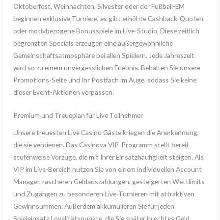
Oktoberfest, Weihnachten, Silvester oder der Fußball-EM
beginnen exklusive Turniere, es gibt erhöhte Cashback-Quoten
oder motivbezogene Bonusspiele im Live-Studio. Diese zeitlich
begrenzten Specials erzeugen eine außergewöhnliche
Gemeinschaftsatmosphäre bei allen Spielern. Jede Jahreszeit
wird so zu einem unvergesslichen Erlebnis. Behalten Sie unsere
Promotions-Seite und Ihr Postfach im Auge, sodass Sie keine
dieser Event-Aktionen verpassen.
Premium und Treueplan für Live Teilnehmer
Unsere treuesten Live Casino Gäste kriegen die Anerkennung,
die sie verdienen. Das Casinova VIP-Programm stellt bereit
stufenweise Vorzüge, die mit Ihrer Einsatzhäufigkeit steigen. Als
VIP im Live-Bereich nutzen Sie von einem individuellen Account
Manager, rascheren Geldauszahlungen, gesteigerten Wettlimits
und Zugängen zu besonderen Live-Turnieren mit attraktiven
Gewinnsummen. Außerdem akkumulieren Sie für jeden
Spieleinsatz Loyalitätspunkte, die Sie später in echtes Geld