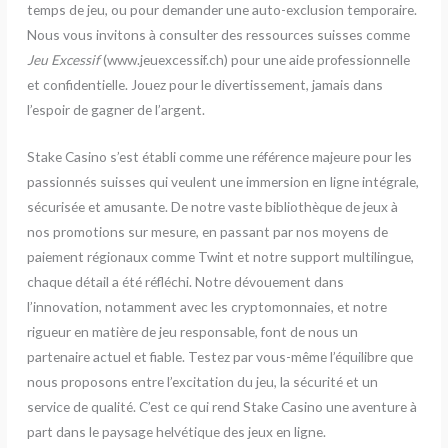
temps de jeu, ou pour demander une auto-exclusion temporaire.
Nous vous invitons à consulter des ressources suisses comme
Jeu Excessif
(www.jeuexcessif.ch) pour une aide professionnelle
et confidentielle. Jouez pour le divertissement, jamais dans
l’espoir de gagner de l’argent.
Stake Casino s’est établi comme une référence majeure pour les
passionnés suisses qui veulent une immersion en ligne intégrale,
sécurisée et amusante. De notre vaste bibliothèque de jeux à
nos promotions sur mesure, en passant par nos moyens de
paiement régionaux comme Twint et notre support multilingue,
chaque détail a été réfléchi. Notre dévouement dans
l’innovation, notamment avec les cryptomonnaies, et notre
rigueur en matière de jeu responsable, font de nous un
partenaire actuel et fiable. Testez par vous-même l’équilibre que
nous proposons entre l’excitation du jeu, la sécurité et un
service de qualité. C’est ce qui rend Stake Casino une aventure à
part dans le paysage helvétique des jeux en ligne.