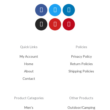
Facebook
Instagram
Twitter
Youtube
Linkedin
Pinterest
Quick Links
Policies
My Account
Privacy Policy
Home
Return Policies
About
Shipping Policies
Contact
Product Categories
Other Products
Men's
Outdoor/Camping