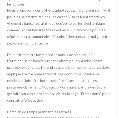
les Suisses ?
Nous proposons des options adaptées au marché suisse : Twint
pour les paiements rapides, les cartes Visa et Mastercard, les
virements bancaires, ainsi que des portefeuilles électroniques
comme Skrill et Neteller. Stake est aussi un référence pour les
dépôts en cryptomonnaies (Bitcoin, Ethereum…), ce qui garantit
rapidité et confidentialité.
De quelle manière fonctionne le bonus de bienvenue ?
Notre bonus de bienvenue est élaboré pour optimiser votre
première expérience. Il prend souvent la forme d’un pourcentage
appliqué à votre premier dépôt. Les conditions de mise (le
nombre de fois où le bonus doit être joué) sont toujours
précisées clairement. Nous accordons aussi parfois des tours
gratuits sur des slots choisis. Visitez la page “Promotions” pour
connaître l’offre active.
Combien de temps prennent les retraits ?
La durée de traitement dépend de la méthode choisie. Les