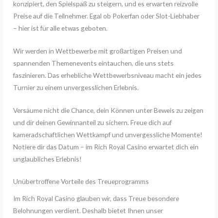
konzipiert, den Spielspaß zu steigern, und es erwarten reizvolle
Preise auf die Teilnehmer. Egal ob Pokerfan oder Slot-Liebhaber
– hier ist für alle etwas geboten.
Wir werden in Wettbewerbe mit großartigen Preisen und
spannenden Themenevents eintauchen, die uns stets
faszinieren. Das erhebliche Wettbewerbsniveau macht ein jedes
Turnier zu einem unvergesslichen Erlebnis.
Versäume nicht die Chance, dein Können unter Beweis zu zeigen
und dir deinen Gewinnanteil zu sichern. Freue dich auf
kameradschaftlichen Wettkampf und unvergessliche Momente!
Notiere dir das Datum – im Rich Royal Casino erwartet dich ein
unglaubliches Erlebnis!
Unübertroffene Vorteile des Treueprogramms
Im Rich Royal Casino glauben wir, dass Treue besondere
Belohnungen verdient. Deshalb bietet Ihnen unser