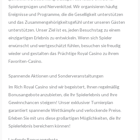
Spielvergnügen und Nervenkitzel. Wir organisieren häufig
Ereignisse und Programme, die die Geselligkeit unterstützen
und das Zusammengehörigkeitsgefühl unter unseren Gästen
unterstützen. Unser Ziel ist es, jeden Besuchstag zu einem
einzigartigen Erlebnis zu entwickeln. Wenn sich Spieler
erwünscht und wertgeschätzt fühlen, besuchen sie freudig
wieder und gestalten das Prächtige Royal Casino zu ihrem
Favoriten-Casino.
Spannende Aktionen und Sonderveranstaltungen
Im Rich Royal Casino sind wir begeistert, Ihnen regelmäßig
Bonusangebote anzubieten, die Ihr Spielerlebnis und Ihre
Gewinnchancen steigern! Unser exklusiver Turnierplan
garantiert spannende Wettkämpfe und verlockende Preise.
Erleben Sie mit uns diese großartigen Möglichkeiten, die Ihr
Spielerlebnis bereichern können!
Laufende Bonusangebote