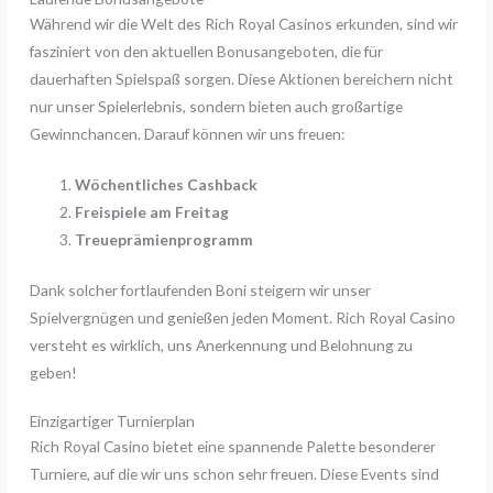
Während wir die Welt des Rich Royal Casinos erkunden, sind wir
fasziniert von den aktuellen Bonusangeboten, die für
dauerhaften Spielspaß sorgen. Diese Aktionen bereichern nicht
nur unser Spielerlebnis, sondern bieten auch großartige
Gewinnchancen. Darauf können wir uns freuen:
Wöchentliches Cashback
Freispiele am Freitag
Treueprämienprogramm
Dank solcher fortlaufenden Boni steigern wir unser
Spielvergnügen und genießen jeden Moment. Rich Royal Casino
versteht es wirklich, uns Anerkennung und Belohnung zu
geben!
Einzigartiger Turnierplan
Rich Royal Casino bietet eine spannende Palette besonderer
Turniere, auf die wir uns schon sehr freuen. Diese Events sind