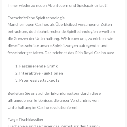
immer wieder zu neuen Abenteuern und Spielspaß einlädt!
Fortschrittliche Spieltechnologie
Manche mögen Casinos als Überbleibsel vergangener Zeiten
betrachten, doch bahnbrechende Spieltechnologien erweitern
die Grenzen der Unterhaltung. Wir freuen uns, zu erleben, wie
diese Fortschritte unsere Spielsitzungen aufregender und
fesselnder gestalten. Das zeichnet das Rich Royal Casino aus:
Faszinierende Grafik
Interaktive Funktionen
Progressive Jackpots
Begleiten Sie uns auf der Erkundungstour durch diese
ultramodernen Erlebnisse, die unser Verständnis von
Unterhaltung im Casino revolutionieren!
Ewige Tischklassiker
Tischspiele sind seit jeher das Kernstück des Casino-