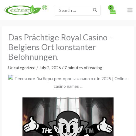
Skip
Search
to
for:
content
Das Prächtige Royal Casino –
Belgiens Ort konstanter
Belohnungen.
Uncategorized
/
July 2, 2026
/
7 minutes of reading