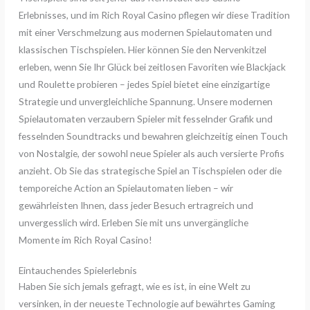
Erlebnisses, und im Rich Royal Casino pflegen wir diese Tradition
mit einer Verschmelzung aus modernen Spielautomaten und
klassischen Tischspielen. Hier können Sie den Nervenkitzel
erleben, wenn Sie Ihr Glück bei zeitlosen Favoriten wie Blackjack
und Roulette probieren – jedes Spiel bietet eine einzigartige
Strategie und unvergleichliche Spannung. Unsere modernen
Spielautomaten verzaubern Spieler mit fesselnder Grafik und
fesselnden Soundtracks und bewahren gleichzeitig einen Touch
von Nostalgie, der sowohl neue Spieler als auch versierte Profis
anzieht. Ob Sie das strategische Spiel an Tischspielen oder die
temporeiche Action an Spielautomaten lieben – wir
gewährleisten Ihnen, dass jeder Besuch ertragreich und
unvergesslich wird. Erleben Sie mit uns unvergängliche
Momente im Rich Royal Casino!
Eintauchendes Spielerlebnis
Haben Sie sich jemals gefragt, wie es ist, in eine Welt zu
versinken, in der neueste Technologie auf bewährtes Gaming