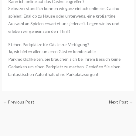
Kann ich online auf das Casino zugreifen?
Selbstverständlich können wir ganz einfach online im Casino
spielen! Egal ob zu Hause oder unterwegs, eine großartige
Auswahl an Spielen erwartet uns jederzeit. Legen wir los und
erleben wir gemeinsam den Thrill!
Stehen Parkplätze für Gäste zur Verfügung?
Ja, wir bieten allen unseren Gästen komfortable
Parkmöglichkeiten. Sie brauchen sich bei Ihrem Besuch keine
Gedanken um einen Parkplatz zu machen. Genießen Sie einen
fantastischen Aufenthalt ohne Parkplatzsorgen!
←
Previous Post
Next Post
→