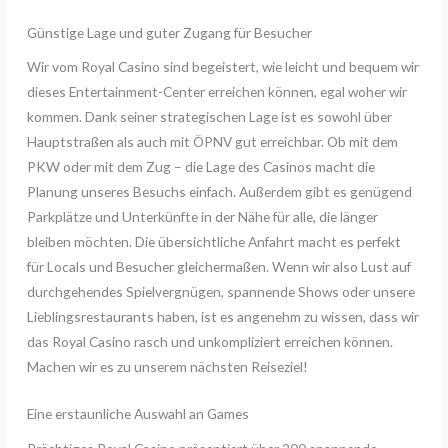
Günstige Lage und guter Zugang für Besucher
Wir vom Royal Casino sind begeistert, wie leicht und bequem wir
dieses Entertainment-Center erreichen können, egal woher wir
kommen. Dank seiner strategischen Lage ist es sowohl über
Hauptstraßen als auch mit ÖPNV gut erreichbar. Ob mit dem
PKW oder mit dem Zug – die Lage des Casinos macht die
Planung unseres Besuchs einfach. Außerdem gibt es genügend
Parkplätze und Unterkünfte in der Nähe für alle, die länger
bleiben möchten. Die übersichtliche Anfahrt macht es perfekt
für Locals und Besucher gleichermaßen. Wenn wir also Lust auf
durchgehendes Spielvergnügen, spannende Shows oder unsere
Lieblingsrestaurants haben, ist es angenehm zu wissen, dass wir
das Royal Casino rasch und unkompliziert erreichen können.
Machen wir es zu unserem nächsten Reiseziel!
Eine erstaunliche Auswahl an Games