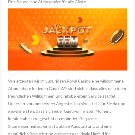
Eine freundliche Atmosphäre für alle Gäste
Wie erzeugen wir im Luxuriösen Royal Casino eine willkommene
Atmosphäre für jeden Gast? Wir sind sicher, dass alles mit einem
freundlichen Willkommen und hilfsbereitem Service startet.
Unsere zuvorkommenden Angestellten sind stets für Sie da und
gewährleisten, dass sich jeder Gast vom ersten Moment
komfortabel und geschätzt empfindet. Bequeme
Sitzgelegenheiten, eine attraktive Ausstattung und eine
gemütliche Beleuchtung erzeugen das ideale Umfeld für