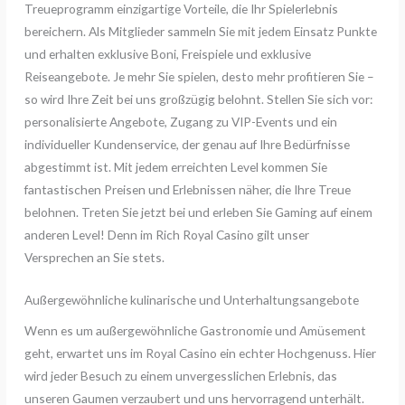
Treueprogramm einzigartige Vorteile, die Ihr Spielerlebnis
bereichern. Als Mitglieder sammeln Sie mit jedem Einsatz Punkte
und erhalten exklusive Boni, Freispiele und exklusive
Reiseangebote. Je mehr Sie spielen, desto mehr profitieren Sie –
so wird Ihre Zeit bei uns großzügig belohnt. Stellen Sie sich vor:
personalisierte Angebote, Zugang zu VIP-Events und ein
individueller Kundenservice, der genau auf Ihre Bedürfnisse
abgestimmt ist. Mit jedem erreichten Level kommen Sie
fantastischen Preisen und Erlebnissen näher, die Ihre Treue
belohnen. Treten Sie jetzt bei und erleben Sie Gaming auf einem
anderen Level! Denn im Rich Royal Casino gilt unser
Versprechen an Sie stets.
Außergewöhnliche kulinarische und Unterhaltungsangebote
Wenn es um außergewöhnliche Gastronomie und Amüsement
geht, erwartet uns im Royal Casino ein echter Hochgenuss. Hier
wird jeder Besuch zu einem unvergesslichen Erlebnis, das
unseren Gaumen verzaubert und uns hervorragend unterhält.