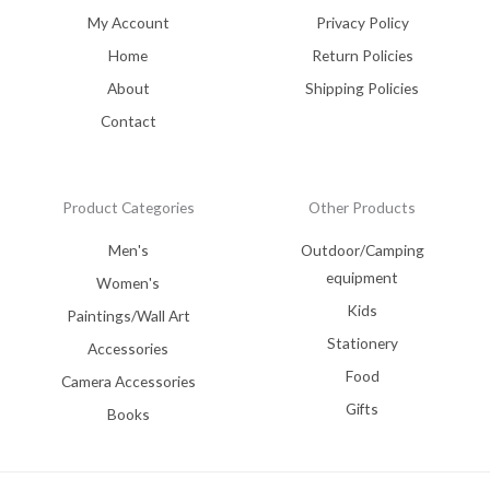
My Account
Privacy Policy
Home
Return Policies
About
Shipping Policies
Contact
Product Categories
Other Products
Men's
Outdoor/Camping
equipment
Women's
Kids
Paintings/Wall Art
Stationery
Accessories
Food
Camera Accessories
Gifts
Books