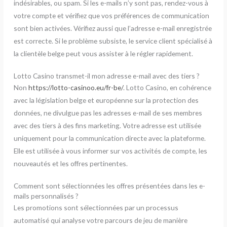
indésirables, ou spam. Si les e-mails n’y sont pas, rendez-vous à
votre compte et vérifiez que vos préférences de communication
sont bien activées. Vérifiez aussi que l’adresse e-mail enregistrée
est correcte. Si le problème subsiste, le service client spécialisé à
la clientèle belge peut vous assister à le régler rapidement.
Lotto Casino transmet-il mon adresse e-mail avec des tiers ?
Non
https://lotto-casinoo.eu/fr-be/
. Lotto Casino, en cohérence
avec la législation belge et européenne sur la protection des
données, ne divulgue pas les adresses e-mail de ses membres
avec des tiers à des fins marketing. Votre adresse est utilisée
uniquement pour la communication directe avec la plateforme.
Elle est utilisée à vous informer sur vos activités de compte, les
nouveautés et les offres pertinentes.
Comment sont sélectionnées les offres présentées dans les e-
mails personnalisés ?
Les promotions sont sélectionnées par un processus
automatisé qui analyse votre parcours de jeu de manière