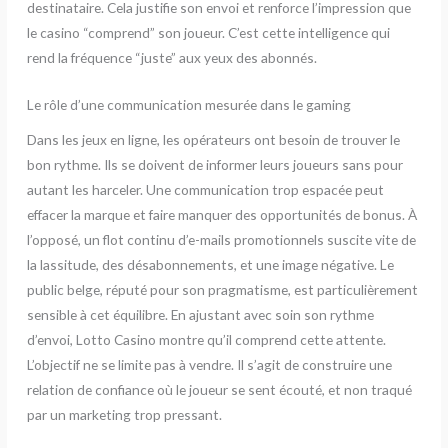
destinataire. Cela justifie son envoi et renforce l’impression que
le casino “comprend” son joueur. C’est cette intelligence qui
rend la fréquence “juste” aux yeux des abonnés.
Le rôle d’une communication mesurée dans le gaming
Dans les jeux en ligne, les opérateurs ont besoin de trouver le
bon rythme. Ils se doivent de informer leurs joueurs sans pour
autant les harceler. Une communication trop espacée peut
effacer la marque et faire manquer des opportunités de bonus. À
l’opposé, un flot continu d’e-mails promotionnels suscite vite de
la lassitude, des désabonnements, et une image négative. Le
public belge, réputé pour son pragmatisme, est particulièrement
sensible à cet équilibre. En ajustant avec soin son rythme
d’envoi, Lotto Casino montre qu’il comprend cette attente.
L’objectif ne se limite pas à vendre. Il s’agit de construire une
relation de confiance où le joueur se sent écouté, et non traqué
par un marketing trop pressant.