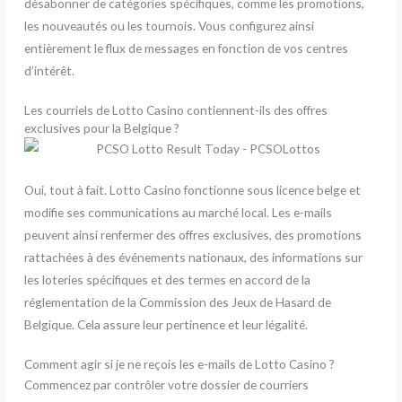
désabonner de catégories spécifiques, comme les promotions,
les nouveautés ou les tournois. Vous configurez ainsi
entièrement le flux de messages en fonction de vos centres
d’intérêt.
Les courriels de Lotto Casino contiennent-ils des offres
exclusives pour la Belgique ?
Oui, tout à fait. Lotto Casino fonctionne sous licence belge et
modifie ses communications au marché local. Les e-mails
peuvent ainsi renfermer des offres exclusives, des promotions
rattachées à des événements nationaux, des informations sur
les loteries spécifiques et des termes en accord de la
réglementation de la Commission des Jeux de Hasard de
Belgique. Cela assure leur pertinence et leur légalité.
Comment agir si je ne reçois les e-mails de Lotto Casino ?
Commencez par contrôler votre dossier de courriers