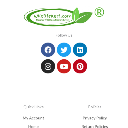
Follow Us
Facebook
Instagram
Twitter
Youtube
Linkedin
Pinterest
Quick Links
Policies
My Account
Privacy Policy
Home
Return Policies