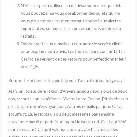
N’hésitez pas à utiliser lien de désabonnement partiel.
Vous pouvez ainsi vous désabonner des sujets qui ne
vous plaisent pas, tout en restant abonné aux alertes
importantes, comme celles concernant vos dépôts ou
retraits.
Donnez suite aux e-mails ou contactez le service client
pour exprimer votre avis. Les fournisseurs comme Lotto
Casino se servent de ces retours pour perfectionner leur
stratégie.
Retour d’expérience : le point de vue d’un utilisateur belge ravi
Jean, un joueur de la région d’Anvers assidu depuis plus de deux
ans, raconte son expérience. “Avant Lotto Casino, j’étais chez un
prestataire qui m’envoyait jusqu’à trois e-mails par jour. C’était
étouffant. Là, je reçois un ou deux messages par semaine,
souvent le mardi et parfois un rappel le week-end. C’est anticipé
et intéressant.” Ce qu’il valorise surtout, c’est la variété des
sujets, toujours en lien avec son activité : des annonces de