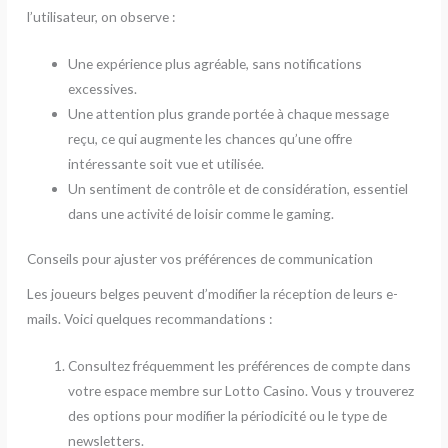
l’utilisateur, on observe :
Une expérience plus agréable, sans notifications
excessives.
Une attention plus grande portée à chaque message
reçu, ce qui augmente les chances qu’une offre
intéressante soit vue et utilisée.
Un sentiment de contrôle et de considération, essentiel
dans une activité de loisir comme le gaming.
Conseils pour ajuster vos préférences de communication
Les joueurs belges peuvent d’modifier la réception de leurs e-
mails. Voici quelques recommandations :
Consultez fréquemment les préférences de compte dans
votre espace membre sur Lotto Casino. Vous y trouverez
des options pour modifier la périodicité ou le type de
newsletters.