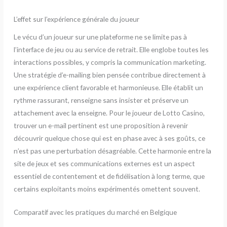
L’effet sur l’expérience générale du joueur
Le vécu d’un joueur sur une plateforme ne se limite pas à
l’interface de jeu ou au service de retrait. Elle englobe toutes les
interactions possibles, y compris la communication marketing.
Une stratégie d’e-mailing bien pensée contribue directement à
une expérience client favorable et harmonieuse. Elle établit un
rythme rassurant, renseigne sans insister et préserve un
attachement avec la enseigne. Pour le joueur de Lotto Casino,
trouver un e-mail pertinent est une proposition à revenir
découvrir quelque chose qui est en phase avec à ses goûts, ce
n’est pas une perturbation désagréable. Cette harmonie entre la
site de jeux et ses communications externes est un aspect
essentiel de contentement et de fidélisation à long terme, que
certains exploitants moins expérimentés omettent souvent.
Comparatif avec les pratiques du marché en Belgique