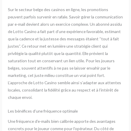
Sur le secteur belge des casinos en ligne, les promotions
peuvent parfois survenir en rafale. Savoir gérer la communication
par e-mail devient alors un exercice complexe. Un abonné assidu
de Lotto Casino a fait part d’une expérience favorable, estimant
que la cadence et la justesse des messages étaient “tout à fait
justes”. Ce retour met en lumière une stratégie client qui
privilégie la qualité plutôt que la quantité. Elle prévient la
saturation tout en conservant un lien utile. Pour les joueurs
belges, souvent attentifs à ne pas se laisser envahir par le
marketing, cet juste milieu constitue un vrai point fort.
L’approche de Lotto Casino semble ainsi s’adapter aux attentes
locales, consolidant la fidélité grâce au respect et à l’intérêt de
chaque envoi.
Les bénéfices d’une fréquence optimale
Une fréquence d’e-mails bien calibrée apporte des avantages
concrets pour le joueur comme pour l’opérateur. Du côté de