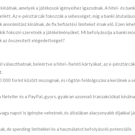
ínálnak, amelyek a játékosok igényeihez igazodnak. A hitel- és ban
llett. Az e-pénztárcák fokozzák a sebességet, míg a banki átutaláso
k anonimitást kínálnak, de fix befizetési limiteket írnak elő. Ezen leh
ik fokozni szeretnék a játékélményüket. Mi befolyásolja a banki mó
ők az összesített elégedettséget?
választhatnak, beleértve a hitel-/betéti kártyákat, az e-pénztárcák
t.
00 000 forint között mozognak, és rögtön feldolgozásra kerülnek a s
 a Neteller és a PayPal, gyors, gyakran azonnali tranzakciókat kínáln
vagy napot is igénybe vehetnek, és általában alacsonyabb díjakkal já
nak, de spending limitekkel és a használatot befolyásoló potenciális