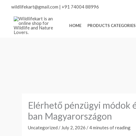
Skip
Scroll
wildlifekart@gmail.com
|
+91 74004 88996
to
content
to
HOME
PRODUCTS CATEGORIES
Top
Elérhető pénzügyi módok és
ban Magyarországon
Uncategorized
/
July 2, 2026
/
4 minutes of reading