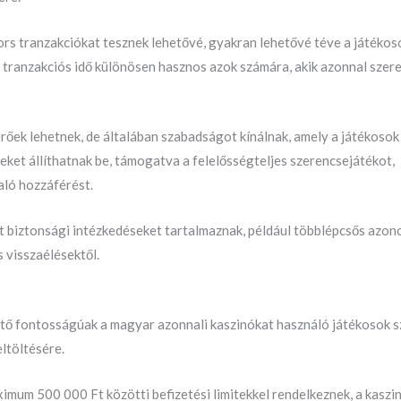
gyors tranzakciókat tesznek lehetővé, gyakran lehetővé téve a játékos
d tranzakciós idő különösen hasznos azok számára, akik azonnal szer
rőek lehetnek, de általában szabadságot kínálnak, amely a játékosok
eket állíthatnak be, támogatva a felelősségteljes szerencsejátékot,
ló hozzáférést.
t biztonsági intézkedéseket tartalmaznak, például többlépcsős azono
 visszaélésektől.
vető fontosságúak a magyar azonnali kaszinókat használó játékosok 
ltöltésére.
imum 500 000 Ft közötti befizetési limitekkel rendelkeznek, a kaszi