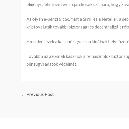
élményt, lehetővé téve a játékosok számára, hogy kiv
Az olyan e-pénztárcák, mint a Skrill és a Neteller, a s
kriptovaluták további biztonsági és decentralizált rét
Ezenkívül ezek a kaszinók gyakran kínálnak helyi fize
Továbbá az azonnali kaszinók a felhasználók biztonság
pénzügyi adatok védelmét.
←
Previous Post