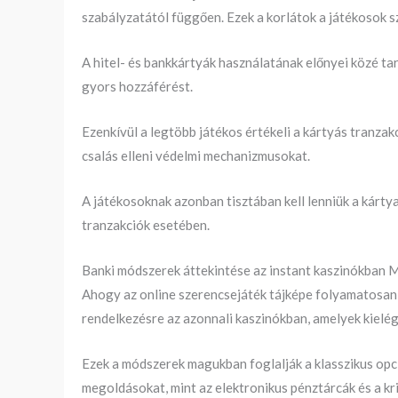
szabályzatától függően. Ezek a korlátok a játékosok sz
A hitel- és bankkártyák használatának előnyei közé tar
gyors hozzáférést.
Ezenkívül a legtöbb játékos értékeli a kártyás tranzakc
csalás elleni védelmi mechanizmusokat.
A játékosoknak azonban tisztában kell lenniük a kártya
tranzakciók esetében.
Banki módszerek áttekintése az instant kaszinókban
Ahogy az online szerencsejáték tájképe folyamatosan 
rendelkezésre az azonnali kaszinókban, amelyek kielég
Ezek a módszerek magukban foglalják a klasszikus opció
megoldásokat, mint az elektronikus pénztárcák és a kri