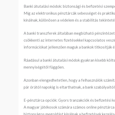
Banki átutalási módok: biztonsági és befizetési szem
Míg az elektronikus pénztárcák sebességet és praktik
kínálnak, különösen a védelem és a stabilitás tekintet
A banki transzferek általában megbízható pénzintézete
csökkenti az internetes fizetésekkel kapcsolatos veszél
információkat jellemzően maguk a bankok titkosítják é
Ráadásul a banki átutalási módok gyakran kisebb költs
mennyiségétől függően.
Azonban elengedhetetlen, hogy a felhasználók számítá
pár órától napokig is eltarthatnak, a bank szabályaitó
E-pénztárca opciók: Gyors tranzakciók és befizetési k
A magyar játékosok számára számos online pénztárca o
biztonságos megoldást kínálnak a befizetések kezelés