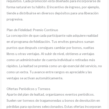
requisitos. Cada promoción está diseñado para incorporarse de
forma natural en tu hábito. El incentivo de ingreso, por ejemplo,
tiende a distribuirse en diversos depósitos para una liberación
progresiva.
Plan de Fidelidad: Premio Continuo
La concepción de que cada participante vale adquiere realidad
en el programa de fidelización. Tus envites genuinos suman
puntos que después consigues cambiar por bonos, vueltas
libres u otras ventajas. Al subir de nivel, obtienes a ventajas
como un administrador de cuenta individual o retiradas más
rápidos. La lealtad se premia como un eje esencial del servicio, no
como un extra. Tu avance entre rangos es apreciable y las
ventajas se activan automáticamente.
Ofertas Periódicos y Torneos
Aparte del plan de lealtad, organizamos eventos periódicos.
Suelen ser torneos de tragamonedas u bonos de devolución en
pérdidas para opciones seleccionados. Estas ofertas incorporan