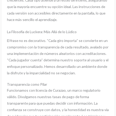
crecientes. Cada tipo atiende a un estilo de interés, asegurando
que la mayoría encuentre su opción ideal. Las instrucciones de
cada versión son accesibles directamente en la pantalla, lo que
hace más sencillo el aprendizaje.
La Filosofía de Luckera: Más Allá de lo Lúdico
El frase no es decorativo. “Cada giro importa” se convierte en un
compromiso con la transparencia de cada resultado, avalado por
una implementación de números aleatorios con acreditaciones.
“Cada jugador cuenta” determina nuestro soporte al usuario y el
enfoque personalizado. Hemos desarrollado un ambiente donde
la disfrute y la imparcialidad no se negocian.
Transparencia como Pilar
Funcionamos con licencia de Curazao, un marco regulatorio
válido. Divulgamos nuestras tasas de pago de forma
transparente para que puedas decidir con información. La
confianza se construye con datos, y la honestidad es nuestra vía