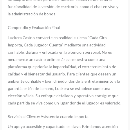
funcionalidad de la versión de escritorio, como el chat en vivo y
la administración de bonos.
Compendio y Evaluación Final
Luckera Casino convierte en realidad su lema “Cada Giro
Importa, Cada Jugador Cuenta” mediante una actividad
confiable, diáfana y enfocada en la atención personal. No es
meramente un casino online más; se muestra como una
plataforma que prioriza la imparcialidad, el entretenimiento de
calidad y el bienestar del usuario. Para clientes que desean un
ambiente confiable y bien dirigido, donde la entretenimiento y la
garantía estén de la mano, Luckera se establece como una
elección sólida. Su enfoque detallado y operativo consigue que
cada partida se viva como un lugar donde el jugador es valorado.
Servicio al Cliente: Asistencia cuando Importa
Un apoyo accesible y capacitado es clave. Brindamos atención