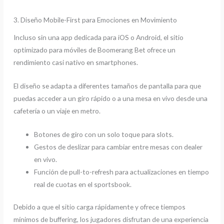
3. Diseño Mobile-First para Emociones en Movimiento
Incluso sin una app dedicada para iOS o Android, el sitio
optimizado para móviles de Boomerang Bet ofrece un
rendimiento casi nativo en smartphones.
El diseño se adapta a diferentes tamaños de pantalla para que
puedas acceder a un giro rápido o a una mesa en vivo desde una
cafetería o un viaje en metro.
Botones de giro con un solo toque para slots.
Gestos de deslizar para cambiar entre mesas con dealer
en vivo.
Función de pull-to-refresh para actualizaciones en tiempo
real de cuotas en el sportsbook.
Debido a que el sitio carga rápidamente y ofrece tiempos
mínimos de buffering, los jugadores disfrutan de una experiencia