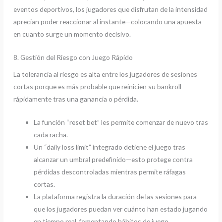
eventos deportivos, los jugadores que disfrutan de la intensidad
aprecian poder reaccionar al instante—colocando una apuesta
en cuanto surge un momento decisivo.
8. Gestión del Riesgo con Juego Rápido
La tolerancia al riesgo es alta entre los jugadores de sesiones
cortas porque es más probable que reinicien su bankroll
rápidamente tras una ganancia o pérdida.
La función “reset bet” les permite comenzar de nuevo tras
cada racha.
Un “daily loss limit” integrado detiene el juego tras
alcanzar un umbral predefinido—esto protege contra
pérdidas descontroladas mientras permite ráfagas
cortas.
La plataforma registra la duración de las sesiones para
que los jugadores puedan ver cuánto han estado jugando
en tiempo real, fomentando hábitos de juego