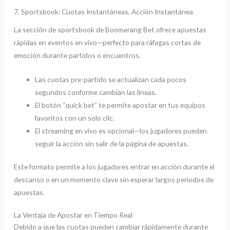
7. Sportsbook: Cuotas Instantáneas, Acción Instantánea
La sección de sportsbook de Boomerang Bet ofrece apuestas
rápidas en eventos en vivo—perfecto para ráfagas cortas de
emoción durante partidos o encuentros.
Las cuotas pre-partido se actualizan cada pocos
segundos conforme cambian las líneas.
El botón “quick bet” te permite apostar en tus equipos
favoritos con un solo clic.
El streaming en vivo es opcional—los jugadores pueden
seguir la acción sin salir de la página de apuestas.
Este formato permite a los jugadores entrar en acción durante el
descanso o en un momento clave sin esperar largos periodos de
apuestas.
La Ventaja de Apostar en Tiempo Real
Debido a que las cuotas pueden cambiar rápidamente durante