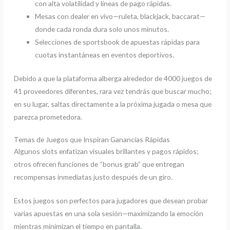
con alta volatilidad y líneas de pago rápidas.
Mesas con dealer en vivo—ruleta, blackjack, baccarat—
donde cada ronda dura solo unos minutos.
Selecciones de sportsbook de apuestas rápidas para
cuotas instantáneas en eventos deportivos.
Debido a que la plataforma alberga alrededor de 4000 juegos de
41 proveedores diferentes, rara vez tendrás que buscar mucho;
en su lugar, saltas directamente a la próxima jugada o mesa que
parezca prometedora.
Temas de Juegos que Inspiran Ganancias Rápidas
Algunos slots enfatizan visuales brillantes y pagos rápidos;
otros ofrecen funciones de “bonus grab” que entregan
recompensas inmediatas justo después de un giro.
Estos juegos son perfectos para jugadores que desean probar
varias apuestas en una sola sesión—maximizando la emoción
mientras minimizan el tiempo en pantalla.