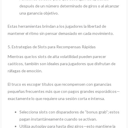
después de un número determinado de giros o al alcanzar
una ganancia objetivo.
Estas herramientas brindan a los jugadores la libertad de
mantener el ritmo sin pensar demasiado en cada movimiento.
5. Estrategias de Slots para Recompensas Rápidas
Mientras que los slots de alta volatilidad pueden parecer
caóticos, también son ideales para jugadores que disfrutan de
ráfagas de emoción.
El truco es escoger títulos que recompensen con ganancias
pequeñas frecuentes más que con pagos grandes esporádicos—
exactamente lo que requiere una sesión corta e intensa.
Selecciona slots con disparadores de “bonus grab”; estos
pagan instantáneamente cuando se activan.
Utiliza autoplay para hasta diez giros—esto mantiene la