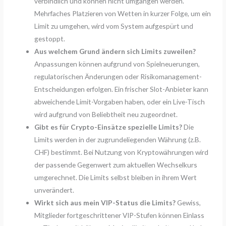
verbindlich und können nicht umgangen werden.
Mehrfaches Platzieren von Wetten in kurzer Folge, um ein
Limit zu umgehen, wird vom System aufgespürt und
gestoppt.
Aus welchem Grund ändern sich Limits zuweilen?
Anpassungen können aufgrund von Spielneuerungen,
regulatorischen Änderungen oder Risikomanagement-
Entscheidungen erfolgen. Ein frischer Slot-Anbieter kann
abweichende Limit-Vorgaben haben, oder ein Live-Tisch
wird aufgrund von Beliebtheit neu zugeordnet.
Gibt es für Crypto-Einsätze spezielle Limits?
Die
Limits werden in der zugrundeliegenden Währung (z.B.
CHF) bestimmt. Bei Nutzung von Kryptowährungen wird
der passende Gegenwert zum aktuellen Wechselkurs
umgerechnet. Die Limits selbst bleiben in ihrem Wert
unverändert.
Wirkt sich aus mein VIP-Status die Limits?
Gewiss,
Mitglieder fortgeschrittener VIP-Stufen können Einlass