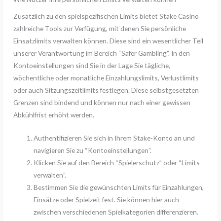
Zusätzlich zu den spielspezifischen Limits bietet Stake Casino
zahlreiche Tools zur Verfügung, mit denen Sie persönliche
Einsatzlimits verwalten können. Diese sind ein wesentlicher Teil
unserer Verantwortung im Bereich “Safer Gambling”. In den
Kontoeinstellungen sind Sie in der Lage Sie tägliche,
wöchentliche oder monatliche Einzahlungslimits, Verlustlimits
oder auch Sitzungszeitlimits festlegen. Diese selbstgesetzten
Grenzen sind bindend und können nur nach einer gewissen
Abkühlfrist erhöht werden.
Authentifizieren Sie sich in Ihrem Stake-Konto an und
navigieren Sie zu “Kontoeinstellungen”.
Klicken Sie auf den Bereich “Spielerschutz” oder “Limits
verwalten”.
Bestimmen Sie die gewünschten Limits für Einzahlungen,
Einsätze oder Spielzeit fest. Sie können hier auch
zwischen verschiedenen Spielkategorien differenzieren.