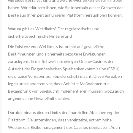
wie diese gestaltet sind und welche Wichtigkeit sie für Ihr Spiel
haben. Wir erläutern Ihnen, wie Sie innerhalb dieser Grenzen das
Beste aus Ihrer Zeit auf unserer Plattform herausholen können.
Warum gibt es Wettlimits? Der regulatorische und
sicherheitstechnische Hintergrund
Die Existenz von Wettlimits ist primär auf gesetzliche
Bestimmungen und sicherheitsbezogene Erwägungen
zurückgeht. In der Schweiz unterliegen Online-Casinos der
Aufsicht der Eidgenössischen Spielbankenkommission (ESBK),
die präzise Vorgaben zum Spielerschutz macht. Diese Vorgaben
legen unter anderem vor, dass Anbieter Maßnahmen zur
Bekämpfung von Spielsucht implementieren müssen, wozu auch
angemessene Einsatzlimits zählen.
Darüber hinaus dienen Limits der finanziellen Absicherung der
Plattform. Sie unterbinden, dass vereinzelte, extrem hohe
Wetten das Risikomanagement des Casinos überlasten. Auch