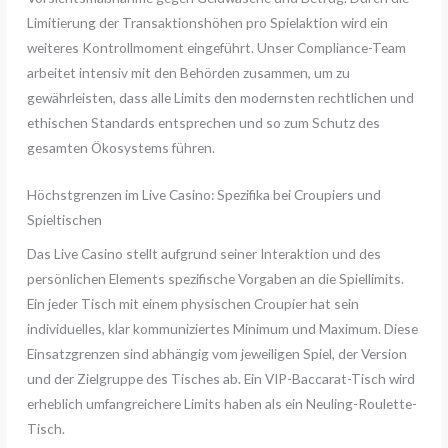
Limitierung der Transaktionshöhen pro Spielaktion wird ein
weiteres Kontrollmoment eingeführt. Unser Compliance-Team
arbeitet intensiv mit den Behörden zusammen, um zu
gewährleisten, dass alle Limits den modernsten rechtlichen und
ethischen Standards entsprechen und so zum Schutz des
gesamten Ökosystems führen.
Höchstgrenzen im Live Casino: Spezifika bei Croupiers und
Spieltischen
Das Live Casino stellt aufgrund seiner Interaktion und des
persönlichen Elements spezifische Vorgaben an die Spiellimits.
Ein jeder Tisch mit einem physischen Croupier hat sein
individuelles, klar kommuniziertes Minimum und Maximum. Diese
Einsatzgrenzen sind abhängig vom jeweiligen Spiel, der Version
und der Zielgruppe des Tisches ab. Ein VIP-Baccarat-Tisch wird
erheblich umfangreichere Limits haben als ein Neuling-Roulette-
Tisch.