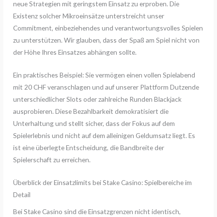
neue Strategien mit geringstem Einsatz zu erproben. Die
Existenz solcher Mikroeinsätze unterstreicht unser
Commitment, einbeziehendes und verantwortungsvolles Spielen
zu unterstützen. Wir glauben, dass der Spaß am Spiel nicht von
der Höhe Ihres Einsatzes abhängen sollte.
Ein praktisches Beispiel: Sie vermögen einen vollen Spielabend
mit 20 CHF veranschlagen und auf unserer Plattform Dutzende
unterschiedlicher Slots oder zahlreiche Runden Blackjack
ausprobieren. Diese Bezahlbarkeit demokratisiert die
Unterhaltung und stellt sicher, dass der Fokus auf dem
Spielerlebnis und nicht auf dem alleinigen Geldumsatz liegt. Es
ist eine überlegte Entscheidung, die Bandbreite der
Spielerschaft zu erreichen.
Überblick der Einsatzlimits bei Stake Casino: Spielbereiche im
Detail
Bei Stake Casino sind die Einsatzgrenzen nicht identisch,