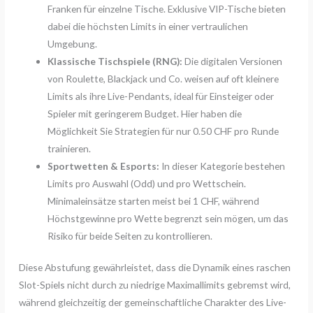
Franken für einzelne Tische. Exklusive VIP-Tische bieten
dabei die höchsten Limits in einer vertraulichen
Umgebung.
Klassische Tischspiele (RNG):
Die digitalen Versionen
von Roulette, Blackjack und Co. weisen auf oft kleinere
Limits als ihre Live-Pendants, ideal für Einsteiger oder
Spieler mit geringerem Budget. Hier haben die
Möglichkeit Sie Strategien für nur 0.50 CHF pro Runde
trainieren.
Sportwetten & Esports:
In dieser Kategorie bestehen
Limits pro Auswahl (Odd) und pro Wettschein.
Minimaleinsätze starten meist bei 1 CHF, während
Höchstgewinne pro Wette begrenzt sein mögen, um das
Risiko für beide Seiten zu kontrollieren.
Diese Abstufung gewährleistet, dass die Dynamik eines raschen
Slot-Spiels nicht durch zu niedrige Maximallimits gebremst wird,
während gleichzeitig der gemeinschaftliche Charakter des Live-