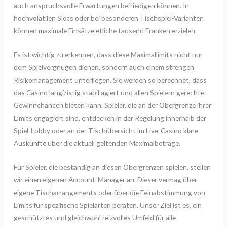
auch anspruchsvolle Erwartungen befriedigen können. In
hochvolatilen Slots oder bei besonderen Tischspiel-Varianten
können maximale Einsätze etliche tausend Franken erzielen.
Es ist wichtig zu erkennen, dass diese Maximallimits nicht nur
dem Spielvergnügen dienen, sondern auch einem strengen
Risikomanagement unterliegen. Sie werden so berechnet, dass
das Casino langfristig stabil agiert und allen Spielern gerechte
Gewinnchancen bieten kann. Spieler, die an der Obergrenze ihrer
Limits engagiert sind, entdecken in der Regelung innerhalb der
Spiel-Lobby oder an der Tischübersicht im Live-Casino klare
Auskünfte über die aktuell geltenden Maximalbeträge.
Für Spieler, die beständig an diesen Obergrenzen spielen, stellen
wir einen eigenen Account-Manager an. Dieser vermag über
eigene Tischarrangements oder über die Feinabstimmung von
Limits für spezifische Spielarten beraten. Unser Ziel ist es, ein
geschütztes und gleichwohl reizvolles Umfeld für alle