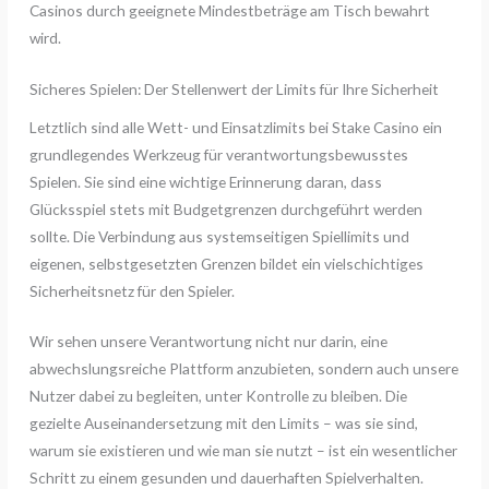
Casinos durch geeignete Mindestbeträge am Tisch bewahrt
wird.
Sicheres Spielen: Der Stellenwert der Limits für Ihre Sicherheit
Letztlich sind alle Wett- und Einsatzlimits bei Stake Casino ein
grundlegendes Werkzeug für verantwortungsbewusstes
Spielen. Sie sind eine wichtige Erinnerung daran, dass
Glücksspiel stets mit Budgetgrenzen durchgeführt werden
sollte. Die Verbindung aus systemseitigen Spiellimits und
eigenen, selbstgesetzten Grenzen bildet ein vielschichtiges
Sicherheitsnetz für den Spieler.
Wir sehen unsere Verantwortung nicht nur darin, eine
abwechslungsreiche Plattform anzubieten, sondern auch unsere
Nutzer dabei zu begleiten, unter Kontrolle zu bleiben. Die
gezielte Auseinandersetzung mit den Limits – was sie sind,
warum sie existieren und wie man sie nutzt – ist ein wesentlicher
Schritt zu einem gesunden und dauerhaften Spielverhalten.