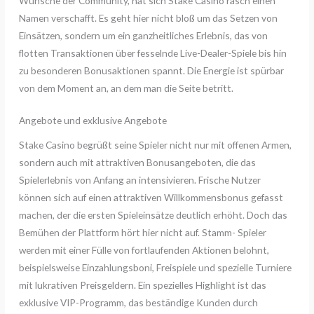
Wünsche der Community, hat sich Stake Casino rasch einen
Namen verschafft. Es geht hier nicht bloß um das Setzen von
Einsätzen, sondern um ein ganzheitliches Erlebnis, das von
flotten Transaktionen über fesselnde Live-Dealer-Spiele bis hin
zu besonderen Bonusaktionen spannt. Die Energie ist spürbar
von dem Moment an, an dem man die Seite betritt.
Angebote und exklusive Angebote
Stake Casino begrüßt seine Spieler nicht nur mit offenen Armen,
sondern auch mit attraktiven Bonusangeboten, die das
Spielerlebnis von Anfang an intensivieren. Frische Nutzer
können sich auf einen attraktiven Willkommensbonus gefasst
machen, der die ersten Spieleinsätze deutlich erhöht. Doch das
Bemühen der Plattform hört hier nicht auf. Stamm- Spieler
werden mit einer Fülle von fortlaufenden Aktionen belohnt,
beispielsweise Einzahlungsboni, Freispiele und spezielle Turniere
mit lukrativen Preisgeldern. Ein spezielles Highlight ist das
exklusive VIP-Programm, das beständige Kunden durch