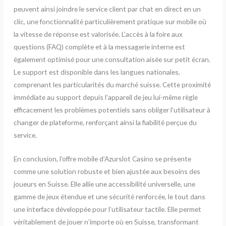
peuvent ainsi joindre le service client par chat en direct en un
clic, une fonctionnalité particulièrement pratique sur mobile où
la vitesse de réponse est valorisée. L’accès à la foire aux
questions (FAQ) complète et à la messagerie interne est
également optimisé pour une consultation aisée sur petit écran.
Le support est disponible dans les langues nationales,
comprenant les particularités du marché suisse. Cette proximité
immédiate au support depuis l’appareil de jeu lui-même règle
efficacement les problèmes potentiels sans obliger l’utilisateur à
changer de plateforme, renforçant ainsi la fiabilité perçue du
service.
En conclusion, l’offre mobile d’Azurslot Casino se présente
comme une solution robuste et bien ajustée aux besoins des
joueurs en Suisse. Elle allie une accessibilité universelle, une
gamme de jeux étendue et une sécurité renforcée, le tout dans
une interface développée pour l’utilisateur tactile. Elle permet
véritablement de jouer n’importe où en Suisse, transformant