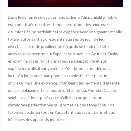
Dans le domaine suisse des jeux en ligne, l’disponibilité mobile
est constituée un critère fondamental pour les amateurs.
Azurslot Casino satisfait cette exigence avec une gamme mobile
totale, autorisant aux résidents suisses de jouir de leur
divertissement de prédilection où qu’ils se rendent. Cette
analyse se concentre sur l’application mobile d’Azurslot Casino,
en examinant ses fonctionnalités, sa adaptabilité et son
expérience utilisateur générale. Pour le joueur moderne, la
faculté à jouer sur smartphone ou tablette n’est plus un
privilège, mais une exigence, changeant les moments d’attente
ou les déplacements en opportunités de jeu. Azurslot Casino
semble avoir incorporé cette réalité, en proposant une
plateforme perfectionnée qui promet de conserver l’cœur de
l’expérience de jeu tout en l’adaptant aux restrictions et aux
bénéfices des appareils mobiles.