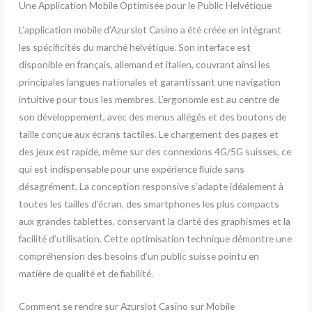
Une Application Mobile Optimisée pour le Public Helvétique
L’application mobile d’Azurslot Casino a été créée en intégrant
les spécificités du marché helvétique. Son interface est
disponible en français, allemand et italien, couvrant ainsi les
principales langues nationales et garantissant une navigation
intuitive pour tous les membres. L’ergonomie est au centre de
son développement, avec des menus allégés et des boutons de
taille conçue aux écrans tactiles. Le chargement des pages et
des jeux est rapide, même sur des connexions 4G/5G suisses, ce
qui est indispensable pour une expérience fluide sans
désagrément. La conception responsive s’adapte idéalement à
toutes les tailles d’écran, des smartphones les plus compacts
aux grandes tablettes, conservant la clarté des graphismes et la
facilité d’utilisation. Cette optimisation technique démontre une
compréhension des besoins d’un public suisse pointu en
matière de qualité et de fiabilité.
Comment se rendre sur Azurslot Casino sur Mobile