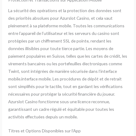
La sécurité des opérations et la protection des données sont
des priorités absolues pour Azurslot Casino, et cela vaut
pleinement à sa plateforme mobile. Toutes les communications
entre l’appareil de l’utilisateur et les serveurs du casino sont
protégées par un chiffrement SSL de pointe, rendant les
données illisibles pour toute tierce partie. Les moyens de
paiement populaires en Suisse, telles que les cartes de crédit, les
virements bancaires ou les portefeuilles électroniques comme
Twint, sont intégrées de manière sécurisée dans l’interface
mobile.interface mobile. Les procédures de dépôt et de retrait
sont simplifiés pour le tactile, tout en gardant les vérifications
nécessaires pour protéger la sécurité financière du joueur.
Azurslot Casino fonctionne sous une licence reconnue,
garantissant un cadre régulé et équitable pour toutes les
activités effectuées depuis un mobile.
Titres et Options Disponibles sur l’App