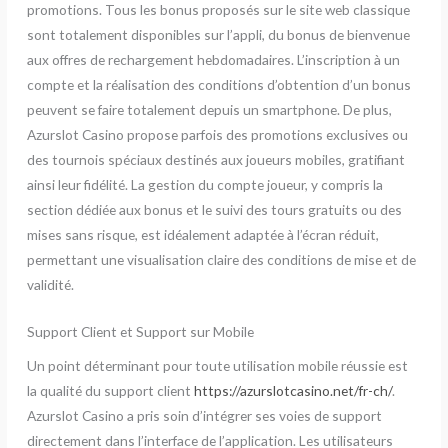
promotions. Tous les bonus proposés sur le site web classique
sont totalement disponibles sur l’appli, du bonus de bienvenue
aux offres de rechargement hebdomadaires. L’inscription à un
compte et la réalisation des conditions d’obtention d’un bonus
peuvent se faire totalement depuis un smartphone. De plus,
Azurslot Casino propose parfois des promotions exclusives ou
des tournois spéciaux destinés aux joueurs mobiles, gratifiant
ainsi leur fidélité. La gestion du compte joueur, y compris la
section dédiée aux bonus et le suivi des tours gratuits ou des
mises sans risque, est idéalement adaptée à l’écran réduit,
permettant une visualisation claire des conditions de mise et de
validité.
Support Client et Support sur Mobile
Un point déterminant pour toute utilisation mobile réussie est
la qualité du support client
https://azurslotcasino.net/fr-ch/
.
Azurslot Casino a pris soin d’intégrer ses voies de support
directement dans l’interface de l’application. Les utilisateurs