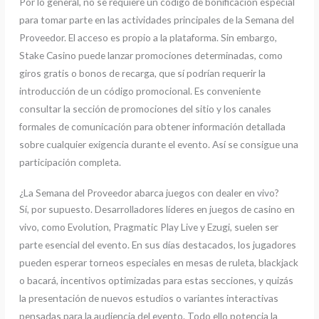
Por lo general, no se requiere un código de bonificación especial
para tomar parte en las actividades principales de la Semana del
Proveedor. El acceso es propio a la plataforma. Sin embargo,
Stake Casino puede lanzar promociones determinadas, como
giros gratis o bonos de recarga, que sí podrían requerir la
introducción de un código promocional. Es conveniente
consultar la sección de promociones del sitio y los canales
formales de comunicación para obtener información detallada
sobre cualquier exigencia durante el evento. Así se consigue una
participación completa.
¿La Semana del Proveedor abarca juegos con dealer en vivo?
Sí, por supuesto. Desarrolladores líderes en juegos de casino en
vivo, como Evolution, Pragmatic Play Live y Ezugi, suelen ser
parte esencial del evento. En sus días destacados, los jugadores
pueden esperar torneos especiales en mesas de ruleta, blackjack
o bacará, incentivos optimizadas para estas secciones, y quizás
la presentación de nuevos estudios o variantes interactivas
pensadas para la audiencia del evento. Todo ello potencia la