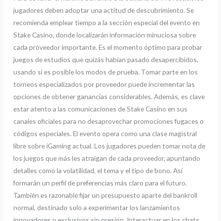
jugadores deben adoptar una actitud de descubrimiento. Se
recomienda emplear tiempo a la sección especial del evento en
Stake Casino, donde localizarán información minuciosa sobre
cada proveedor importante. Es el momento óptimo para probar
juegos de estudios que quizás habían pasado desapercibidos,
usando si es posible los modos de prueba. Tomar parte en los
torneos especializados por proveedor puede incrementar las
opciones de obtener ganancias considerables. Además, es clave
estar atento a las comunicaciones de Stake Casino en sus
canales oficiales para no desaprovechar promociones fugaces o
códigos especiales. El evento opera como una clase magistral
libre sobre iGaming actual. Los jugadores pueden tomar nota de
los juegos que más les atraigan de cada proveedor, apuntando
detalles como la volatilidad, el tema y el tipo de bono. Así
formarán un perfil de preferencias más claro para el futuro.
También es razonable fijar un presupuesto aparte del bankroll
normal, destinado solo a experimentar los lanzamientos
innovadores o exclusivos sin presión. Interactuar en los chats