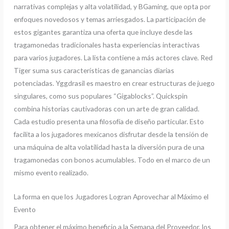
narrativas complejas y alta volatilidad, y BGaming, que opta por
enfoques novedosos y temas arriesgados. La participación de
estos gigantes garantiza una oferta que incluye desde las
tragamonedas tradicionales hasta experiencias interactivas
para varios jugadores. La lista contiene a más actores clave. Red
Tiger suma sus características de ganancias diarias
potenciadas. Yggdrasil es maestro en crear estructuras de juego
singulares, como sus populares “Gigablocks”. Quickspin
combina historias cautivadoras con un arte de gran calidad.
Cada estudio presenta una filosofía de diseño particular. Esto
facilita a los jugadores mexicanos disfrutar desde la tensión de
una máquina de alta volatilidad hasta la diversión pura de una
tragamonedas con bonos acumulables. Todo en el marco de un
mismo evento realizado.
La forma en que los Jugadores Logran Aprovechar al Máximo el
Evento
Para obtener el máximo beneficio a la Semana del Proveedor, los