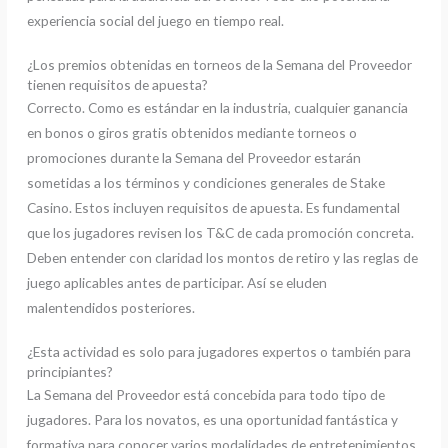
experiencia social del juego en tiempo real.
¿Los premios obtenidas en torneos de la Semana del Proveedor
tienen requisitos de apuesta?
Correcto. Como es estándar en la industria, cualquier ganancia
en bonos o giros gratis obtenidos mediante torneos o
promociones durante la Semana del Proveedor estarán
sometidas a los términos y condiciones generales de Stake
Casino. Estos incluyen requisitos de apuesta. Es fundamental
que los jugadores revisen los T&C de cada promoción concreta.
Deben entender con claridad los montos de retiro y las reglas de
juego aplicables antes de participar. Así se eluden
malentendidos posteriores.
¿Esta actividad es solo para jugadores expertos o también para
principiantes?
La Semana del Proveedor está concebida para todo tipo de
jugadores. Para los novatos, es una oportunidad fantástica y
formativa para conocer varios modalidades de entretenimientos