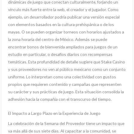
dinámicas de juego que conectan culturalmente, forjando un
vínculo más fuerte entre la web, el creador y el jugador. Como
ejemplo, un desarrollador podría publicar una versión especial
con elementos basados en la cultura prehispánica o de los
mayas. O se pueden organizar torneos con horarios ajustados a
la zona horaria del centro de México. Además se puede
encontrar bonos de bienvenida ampliados para juegos de un
estudio en particular, o desafíos diarios con recompensas
temáticas. Esta profundidad de detalle sugiere que Stake Casino
y sus proveedores no ven al público mexicano como un conjunto
uniforme. Lo interpretan como una colectividad con gustos
propios que requieren contenido y campañas que representen
su carácter y sus prácticas de juego. Esta situación consolida la
adhesión hacia la compañía con el transcurso del tiempo.
El Impacto a Largo Plazo en la Experiencia de Juego
La celebración de la Semana del Proveedor tiene un impacto que
va más allá de sus siete días. Al capacitar a la comunidad, se